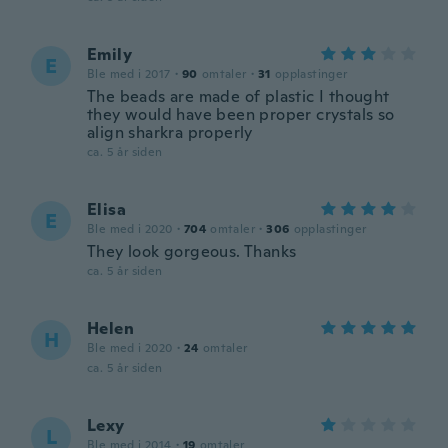
Emily
E
Ble med i 2017
·
90
omtaler
·
31
opplastinger
The beads are made of plastic I thought
they would have been proper crystals so
align sharkra properly
ca. 5 år siden
Elisa
E
Ble med i 2020
·
704
omtaler
·
306
opplastinger
They look gorgeous. Thanks
ca. 5 år siden
Helen
H
Ble med i 2020
·
24
omtaler
ca. 5 år siden
Lexy
L
Ble med i 2014
·
19
omtaler