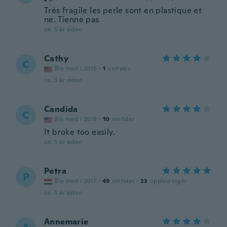
Très fragile les perle sont en plastique et
ne. Tienne pas
ca. 5 år siden
Cathy
C
Ble med i 2018
·
1
omtaler
ca. 5 år siden
Candida
C
Ble med i 2018
·
10
omtaler
It broke too easily.
ca. 5 år siden
Petra
P
Ble med i 2017
·
49
omtaler
·
23
opplastinger
ca. 5 år siden
Annemarie