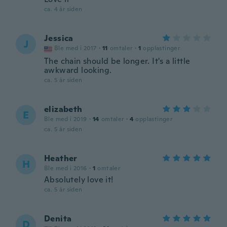
ca. 4 år siden
Jessica
J
Ble med i 2017
·
11
omtaler
·
1
opplastinger
The chain should be longer. It's a little
awkward looking.
ca. 5 år siden
elizabeth
E
Ble med i 2019
·
14
omtaler
·
4
opplastinger
ca. 5 år siden
Heather
H
Ble med i 2016
·
1
omtaler
Absolutely love it!
ca. 5 år siden
Denita
D