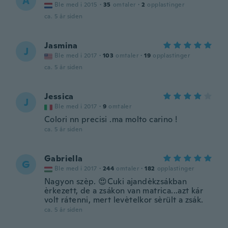
A
Ble med i 2015
·
35
omtaler
·
2
opplastinger
ca. 5 år siden
Jasmina
J
Ble med i 2017
·
103
omtaler
·
19
opplastinger
ca. 5 år siden
Jessica
J
Ble med i 2017
·
9
omtaler
Colori nn precisi .ma molto carino !
ca. 5 år siden
Gabriella
G
Ble med i 2017
·
244
omtaler
·
182
opplastinger
Nagyon szèp. 😍Cuki ajandèkzsákban
èrkezett, de a zsákon van matrica...azt kár
volt rátenni, mert levètelkor sèrült a zsák.
ca. 5 år siden