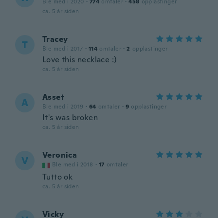
Ble med i 2020
·
774
omtaler
·
458
opplastinger
ca. 5 år siden
Tracey
T
Ble med i 2017
·
114
omtaler
·
2
opplastinger
Love this necklace :)
ca. 5 år siden
Asset
A
Ble med i 2019
·
64
omtaler
·
9
opplastinger
It's was broken
ca. 5 år siden
Veronica
V
Ble med i 2018
·
17
omtaler
Tutto ok
ca. 5 år siden
Vicky