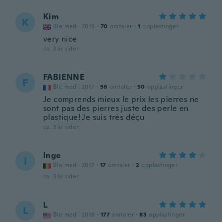
Kim
K
Ble med i 2019
·
70
omtaler
·
1
opplastinger
very nice
ca. 3 år siden
FABIENNE
F
Ble med i 2017
·
56
omtaler
·
50
opplastinger
Je comprends mieux le prix les pierres ne
sont pas des pierres juste des perle en
plastique! Je suis très déçu
ca. 3 år siden
Inge
I
Ble med i 2017
·
17
omtaler
·
2
opplastinger
ca. 3 år siden
L
L
Ble med i 2018
·
177
omtaler
·
83
opplastinger