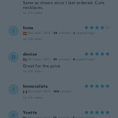
Same as shown since I last ordered. Cute
necklaces.
ca. 3 år siden
Inma
I
Ble med i 2015
·
36
omtaler
·
2
opplastinger
ca. 3 år siden
denise
D
Ble med i 2017
·
43
omtaler
·
6
opplastinger
Great for the price
ca. 3 år siden
Immacolata
I
Ble med i 2019
·
108
omtaler
ca. 3 år siden
Yvette
Y
Ble med i 2017
·
10
omtaler
·
4
opplastinger