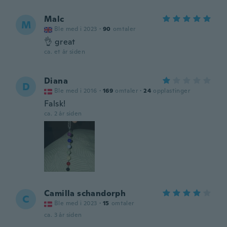
Malc
M
Ble med i 2023
·
90
omtaler
👌 great
ca. et år siden
Diana
D
Ble med i 2016
·
169
omtaler
·
24
opplastinger
Falsk!
ca. 2 år siden
Camilla schandorph
C
Ble med i 2023
·
15
omtaler
ca. 3 år siden