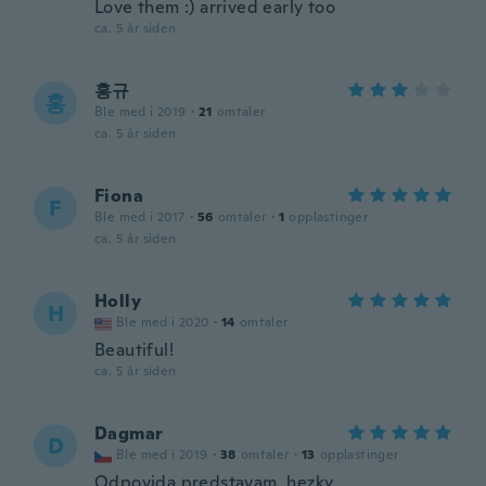
Love them :) arrived early too
ca. 5 år siden
홍규
홍
Ble med i 2019
·
21
omtaler
ca. 5 år siden
Fiona
F
Ble med i 2017
·
56
omtaler
·
1
opplastinger
ca. 5 år siden
Holly
H
Ble med i 2020
·
14
omtaler
Beautiful!
ca. 5 år siden
Dagmar
D
Ble med i 2019
·
38
omtaler
·
13
opplastinger
Odpovida predstavam, hezky.