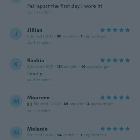
Fell apart the first day i wore it!
ca. 5 år siden
Jillian
J
Ble med i 2017
·
30
omtaler
·
1
opplastinger
ca. 5 år siden
Kashia
K
Ble med i 2017
·
181
omtaler
·
10
opplastinger
Lovely
ca. 5 år siden
Maureen
M
Ble med i 2020
·
34
omtaler
·
2
opplastinger
ca. 5 år siden
Melanie
M
Ble med i 2018
·
94
omtaler
·
1
opplastinger