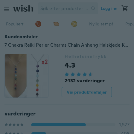
Logg inn
Populært
Nylig sett på
Pop
Kundeomtaler
7 Chakra Reiki Perler Charms Chain Anheng Halskjede Kvinner Yoga Healing Balansering Smykker
Helhetsinntrykk
4.3
2432 vurderinger
Vis produktdetaljer
vurderinger
1,577
408