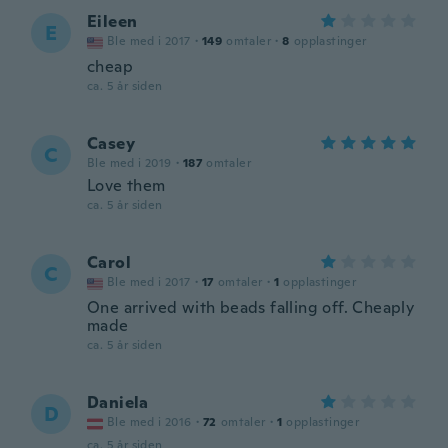
Eileen
E
Ble med i 2017
·
149
omtaler
·
8
opplastinger
cheap
ca. 5 år siden
Casey
C
Ble med i 2019
·
187
omtaler
Love them
ca. 5 år siden
Carol
C
Ble med i 2017
·
17
omtaler
·
1
opplastinger
One arrived with beads falling off. Cheaply
made
ca. 5 år siden
Daniela
D
Ble med i 2016
·
72
omtaler
·
1
opplastinger
ca. 5 år siden