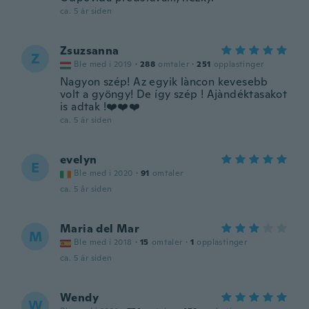
ca. 5 år siden
Zsuzsanna
Z
Ble med i 2019
·
288
omtaler
·
251
opplastinger
Nagyon szép! Az egyik làncon kevesebb
volt a gyöngy! De így szép ! Ajàndéktasakot
is adtak !❤️❤️❤️
ca. 5 år siden
evelyn
E
Ble med i 2020
·
91
omtaler
ca. 5 år siden
Maria del Mar
M
Ble med i 2018
·
15
omtaler
·
1
opplastinger
ca. 5 år siden
Wendy
W