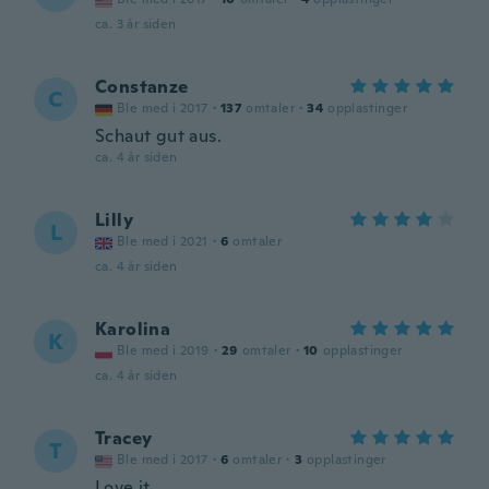
ca. 3 år siden
Constanze
C
Ble med i 2017
·
137
omtaler
·
34
opplastinger
Schaut gut aus.
ca. 4 år siden
Lilly
L
Ble med i 2021
·
6
omtaler
ca. 4 år siden
Karolina
K
Ble med i 2019
·
29
omtaler
·
10
opplastinger
ca. 4 år siden
Tracey
T
Ble med i 2017
·
6
omtaler
·
3
opplastinger
Love it