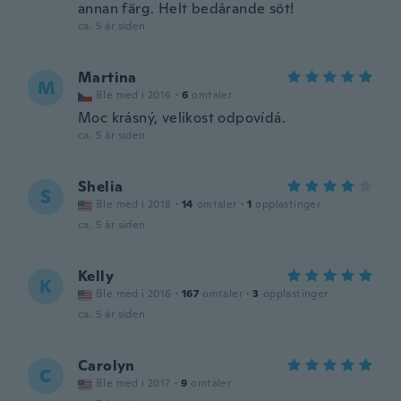
annan färg. Helt bedårande söt!
ca. 5 år siden
Martina
M
Ble med i 2016
·
6
omtaler
Moc krásný, velikost odpovídá.
ca. 5 år siden
Shelia
S
Ble med i 2018
·
14
omtaler
·
1
opplastinger
ca. 5 år siden
Kelly
K
Ble med i 2016
·
167
omtaler
·
3
opplastinger
ca. 5 år siden
Carolyn
C
Ble med i 2017
·
9
omtaler