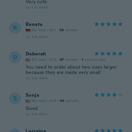
Very cute
ca. 5 år siden
Renata
R
Ble med i 2017
·
59
omtaler
ca. 5 år siden
Deborah
D
Ble med i 2016
·
67
omtaler
·
1
opplastinger
You need to order about two sizes larger
because they are made very small
ca. 5 år siden
Sonja
S
Ble med i 2019
·
50
omtaler
Good
ca. 5 år siden
Lorraine