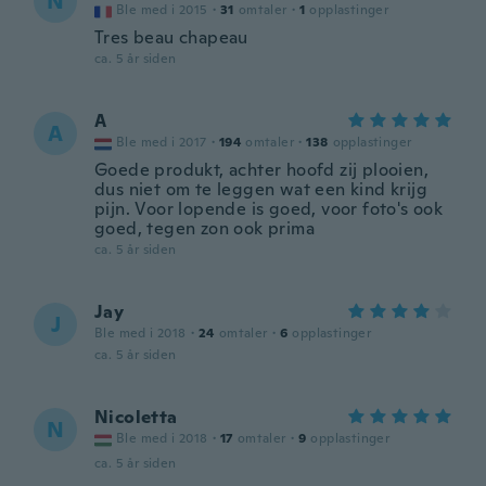
N
Ble med i 2015
·
31
omtaler
·
1
opplastinger
Tres beau chapeau
ca. 5 år siden
A
A
Ble med i 2017
·
194
omtaler
·
138
opplastinger
Goede produkt, achter hoofd zij plooien,
dus niet om te leggen wat een kind krijg
pijn. Voor lopende is goed, voor foto's ook
goed, tegen zon ook prima
ca. 5 år siden
Jay
J
Ble med i 2018
·
24
omtaler
·
6
opplastinger
ca. 5 år siden
Nicoletta
N
Ble med i 2018
·
17
omtaler
·
9
opplastinger
ca. 5 år siden