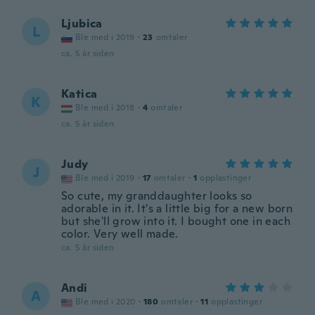
Ljubica
L
Ble med i 2019
·
23
omtaler
ca. 5 år siden
Katica
K
Ble med i 2018
·
4
omtaler
ca. 5 år siden
Judy
J
Ble med i 2019
·
17
omtaler
·
1
opplastinger
So cute, my granddaughter looks so
adorable in it. It's a little big for a new born
but she'll grow into it. I bought one in each
color. Very well made.
ca. 5 år siden
Andi
A
Ble med i 2020
·
180
omtaler
·
11
opplastinger