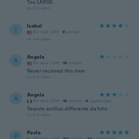
Too LARGE
ca. 5 år siden
Isabel
I
Ble med i 2017
·
8
omtaler
ca. 5 år siden
Angela
A
Ble med i 2018
·
19
omtaler
Never received this item
ca. 5 år siden
Angela
A
Ble med i 2014
·
18
omtaler
·
4
opplastinger
Tessuto acrilico differente da foto
ca. 5 år siden
Pavla
P
Ble med i 2016
·
114
omtaler
·
34
opplastinger