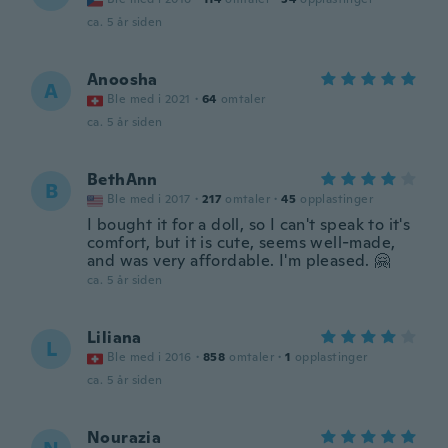
ca. 5 år siden
Anoosha
A
Ble med i 2021
·
64
omtaler
ca. 5 år siden
BethAnn
B
Ble med i 2017
·
217
omtaler
·
45
opplastinger
I bought it for a doll, so I can't speak to it's
comfort, but it is cute, seems well-made,
and was very affordable. I'm pleased. 🤗
ca. 5 år siden
Liliana
L
Ble med i 2016
·
858
omtaler
·
1
opplastinger
ca. 5 år siden
Nourazia