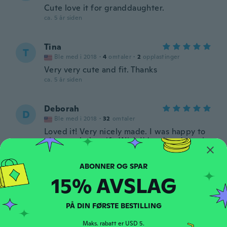
Cute love it for granddaughter.
ca. 5 år siden
Tina
T
Ble med i 2018
·
4
omtaler
·
2
opplastinger
Very very cute and fit. Thanks
ca. 5 år siden
Deborah
D
Ble med i 2018
·
32
omtaler
Loved it! Very nicely made. I was happy to
give as a baby gift. Wish I'd ordered one in
each color.
ca. 5 år siden
15% AVSLAG
Jade
J
Ble med i 2020
·
70
omtaler
·
25
opplastinger
PÅ DIN FØRSTE BESTILLING
Very cute and soft it adjusts at the back
which is nice. Took a while to arrive
Maks. rabatt er USD 5.