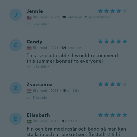
Jennie
J
Ble med i 2020
·
10
omtaler
·
1
opplastinger
ca. 5 år siden
Candy
C
Ble med i 2021
·
34
omtaler
This is so adorable. I would recommend
this summer bonnet to everyone!
ca. 5 år siden
Zsuzsanna
Z
Ble med i 2018
·
16
omtaler
ca. 5 år siden
Elisabeth
E
Ble med i 2017
·
9
omtaler
Fin och bra med resår och band så man kan
ställa in och ut omkretsen. Beställt 2 till i