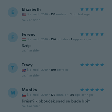
Elizabeth
E
Ble med i 2016
·
131
omtaler
·
1
opplastinger
ca. 2 år siden
Ferenc
F
Ble med i 2016
·
154
omtaler
·
1
opplastinger
Szép
ca. 4 år siden
Tracy
T
Ble med i 2019
·
190
omtaler
ca. 4 år siden
Monika
M
Ble med i 2019
·
177
omtaler
·
36
opplastinger
Krásný klobouček,snad se bude líbit
ca. 4 år siden