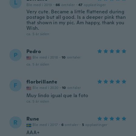
L
Ble med i 2019
·
66
omtaler
·
47
opplastinger
Very cute. Became a little flattened during
postage but all good. Is a deeper pink than
that shown in my pic. Am happy, thank you
Wish.
ca. 5 år siden
Pedro
P
Ble med i 2018
·
10
omtaler
ca. 5 år siden
florbrillante
F
Ble med i 2020
·
10
omtaler
Muy lindo igual que la foto
ca. 5 år siden
Rune
R
Ble med i 2017
·
6
omtaler
·
5
opplastinger
AAA+