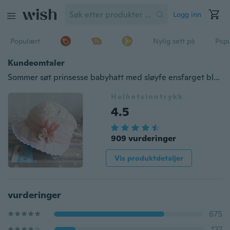
Logg inn
Populært
Nylig sett på
Pop
Kundeomtaler
Sommer søt prinsesse babyhatt med sløyfe ensfarget blonder hul babyjentehette for småbarn strandbøttehatter
Helhetsinntrykk
4.5
909 vurderinger
Vis produktdetaljer
vurderinger
675
127