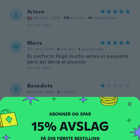
Arturo
A
Ble med i 2019
·
176
omtaler
·
41
opplastinger
ca. 4 år siden
Maria
M
Ble med i 2018
·
4
omtaler
·
1
opplastinger
Es perfecto llegó mucho antes es pequeño
pero así decia el anuncio
ca. 4 år siden
Benedicte
B
Ble med i 2020
·
2
omtaler
ca. 4 år siden
judith
J
15% AVSLAG
Ble med i 2021
·
47
omtaler
ca. 4 år siden
PÅ DIN FØRSTE BESTILLING