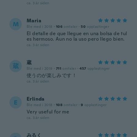
ca. 3 år siden
Maria
M
Ble med i 2018
·
106
omtaler
·
50
opplastinger
El detalle de que llegue en una bolsa de tul
es hermoso. Aun no la uso pero llego bien.
ca. 3 år siden
蔵
蔵
Ble med i 2019
·
711
omtaler
·
457
opplastinger
使うのが楽しみです！
ca. 3 år siden
Erlinda
E
Ble med i 2018
·
108
omtaler
·
9
opplastinger
Very useful for me
ca. 3 år siden
みるく