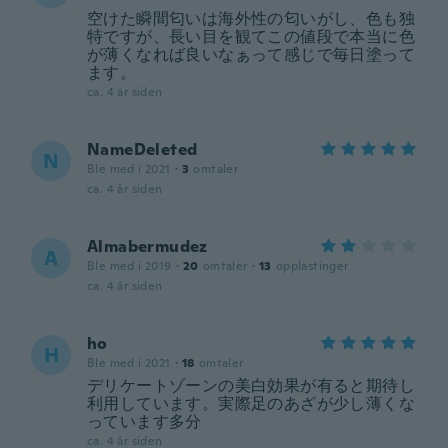
空けた瞬間匂いは海外性の匂いがし、色も独
特ですが、長い目を観てこの値段で本当に色
が薄くなれば良いなぁって感じで毎日塗って
ます。
ca. 4 år siden
NameDeleted
N
Ble med i 2021
·
3
omtaler
ca. 4 år siden
Almabermudez
A
Ble med i 2019
·
20
omtaler
·
13
opplastinger
ca. 4 år siden
ho
H
Ble med i 2021
·
18
omtaler
デリケートゾーンの美白効果が有ると期待し
利用しています。実際足のあざが少し薄くな
っています多分
ca. 4 år siden