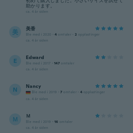
初めて購入しました。小さいサイズを試せて
助かります。
ca. 4 år siden
美香
美
Ble med i 2020
·
4
omtaler
·
2
opplastinger
ca. 4 år siden
Edward
E
Ble med i 2017
·
147
omtaler
ca. 4 år siden
Nancy
N
Ble med i 2019
·
7
omtaler
·
4
opplastinger
ca. 4 år siden
Ｍ
Ｍ
Ble med i 2019
·
16
omtaler
ca. 4 år siden