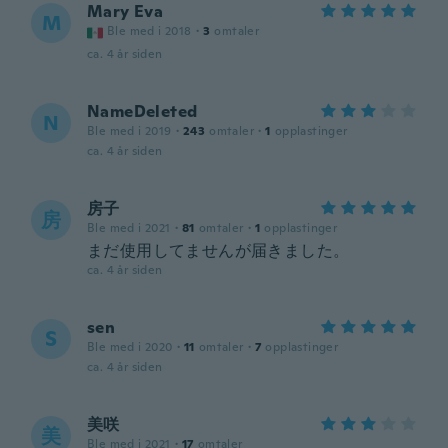
Mary Eva
M
Ble med i 2018
·
3
omtaler
ca. 4 år siden
NameDeleted
N
Ble med i 2019
·
243
omtaler
·
1
opplastinger
ca. 4 år siden
房子
房
Ble med i 2021
·
81
omtaler
·
1
opplastinger
まだ使用してませんが届きました。
ca. 4 år siden
sen
S
Ble med i 2020
·
11
omtaler
·
7
opplastinger
ca. 4 år siden
美咲
美
Ble med i 2021
·
17
omtaler