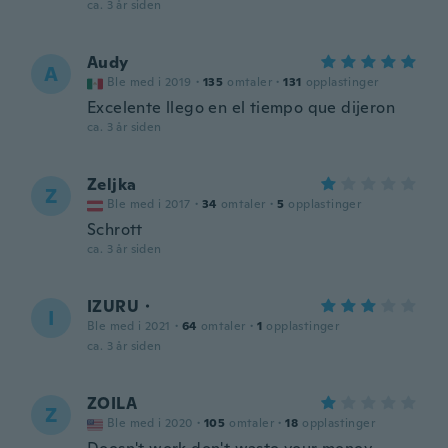
ca. 3 år siden
Audy
A
Ble med i 2019
·
135
omtaler
·
131
opplastinger
Excelente llego en el tiempo que dijeron
ca. 3 år siden
Zeljka
Z
Ble med i 2017
·
34
omtaler
·
5
opplastinger
Schrott
ca. 3 år siden
IZURU・
I
Ble med i 2021
·
64
omtaler
·
1
opplastinger
ca. 3 år siden
ZOILA
Z
Ble med i 2020
·
105
omtaler
·
18
opplastinger