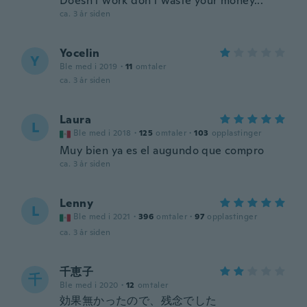
Doesn't work don't waste your money...
ca. 3 år siden
Yocelin
Y
Ble med i 2019
·
11
omtaler
ca. 3 år siden
Laura
L
Ble med i 2018
·
125
omtaler
·
103
opplastinger
Muy bien ya es el augundo que compro
ca. 3 år siden
Lenny
L
Ble med i 2021
·
396
omtaler
·
97
opplastinger
ca. 3 år siden
千恵子
千
Ble med i 2020
·
12
omtaler
効果無かったので、残念でした