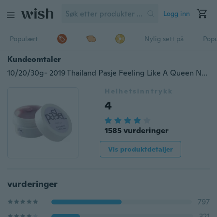
Logg inn
Populært
Nylig sett på
Pop
Kundeomtaler
10/20/30g- 2019 Thailand Pasje Feeling Like A Queen Natural Whitening Emulsion Hudpleieprodukter Whitening Cream Fashion Whitening Milk & Whitening
Helhetsinntrykk
4
1585 vurderinger
Vis produktdetaljer
vurderinger
797
321