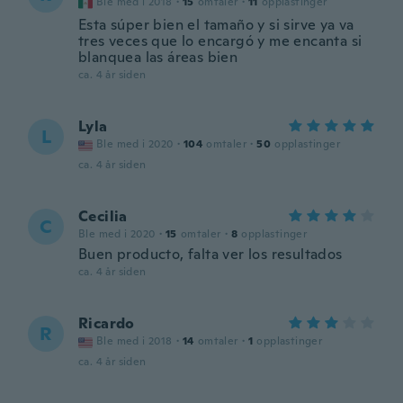
Ble med i 2018
·
15
omtaler
·
11
opplastinger
Esta súper bien el tamaño y si sirve ya va
tres veces que lo encargó y me encanta si
blanquea las áreas bien
ca. 4 år siden
Lyla
L
Ble med i 2020
·
104
omtaler
·
50
opplastinger
ca. 4 år siden
Cecilia
C
Ble med i 2020
·
15
omtaler
·
8
opplastinger
Buen producto, falta ver los resultados
ca. 4 år siden
Ricardo
R
Ble med i 2018
·
14
omtaler
·
1
opplastinger
ca. 4 år siden