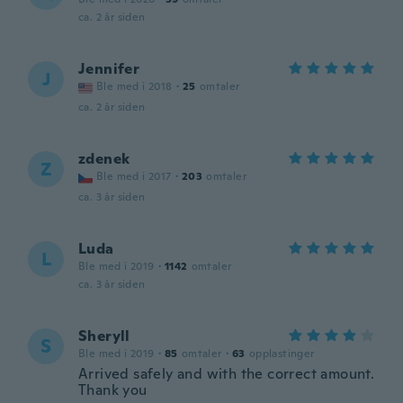
ca. 2 år siden
Jennifer
J
Ble med i 2018
·
25
omtaler
ca. 2 år siden
zdenek
Z
Ble med i 2017
·
203
omtaler
ca. 3 år siden
Luda
L
Ble med i 2019
·
1142
omtaler
ca. 3 år siden
Sheryll
S
Ble med i 2019
·
85
omtaler
·
63
opplastinger
Arrived safely and with the correct amount.
Thank you