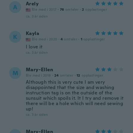
Arely
A
Ble med i 2017
·
76
omtaler
·
2
opplastinger
ca. 3 år siden
Kayla
K
Ble med i 2020
·
4
omtaler
·
1
opplastinger
I love it
ca. 3 år siden
Mary-Ellen
M
Ble med i 2018
·
24
omtaler
·
12
opplastinger
Although this is very cute I am very
disappointed that the size and washing
instruction tag is on the outside of the
sunsuit which spoils it. It I try and remove it
there will be a hole which will need sewing
up!
ca. 3 år siden
Mary-Ellen