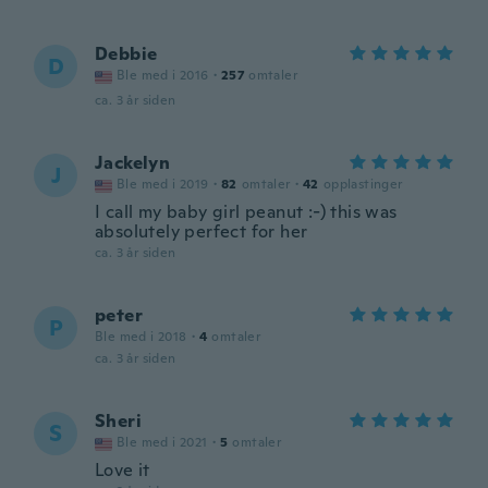
Debbie
D
Ble med i 2016
·
257
omtaler
ca. 3 år siden
Jackelyn
J
Ble med i 2019
·
82
omtaler
·
42
opplastinger
I call my baby girl peanut :-) this was
absolutely perfect for her
ca. 3 år siden
peter
P
Ble med i 2018
·
4
omtaler
ca. 3 år siden
Sheri
S
Ble med i 2021
·
5
omtaler
Love it