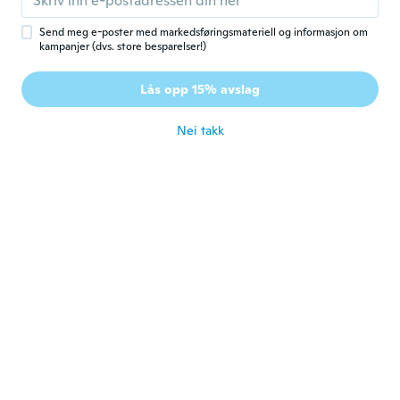
Ble med i 2019
·
780
omtaler
·
126
opplastinger
ca. 3 år siden
Send meg e-poster med markedsføringsmateriell og informasjon om
kampanjer (dvs. store besparelser!)
Shasta
S
Lås opp 15% avslag
Ble med i 2020
·
25
omtaler
ca. 3 år siden
Nei takk
Pamela
P
Ble med i 2022
·
28
omtaler
Just lovely
ca. 3 år siden
Shanalee
S
Ble med i 2020
·
4
omtaler
It's just adorable.
ca. 3 år siden
Melissa
M