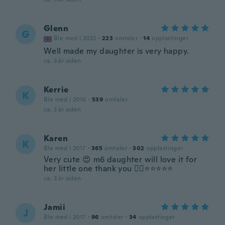
Glenn
G
Ble med i 2022
·
223
omtaler
·
14
opplastinger
Well made my daughter is very happy.
ca. 3 år siden
Kerrie
K
Ble med i 2016
·
539
omtaler
ca. 3 år siden
Karen
K
Ble med i 2017
·
365
omtaler
·
302
opplastinger
Very cute 😍 m6 daughter will love it for
her little one thank you 👍🏻⭐️⭐️⭐️⭐️⭐️
ca. 3 år siden
Jamii
J
Ble med i 2017
·
96
omtaler
·
34
opplastinger