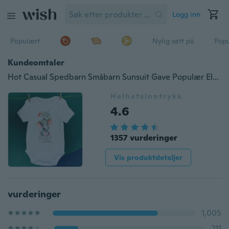
Logg inn
Populært
Nylig sett på
Pop
Kundeomtaler
Hot Casual Spedbarn Småbarn Sunsuit Gave Populær Elephant Kids Girls Kort erm Jumpsuit Boho Little Peanut Sleepwear
Helhetsinntrykk
4.6
1357 vurderinger
Vis produktdetaljer
vurderinger
1,005
211