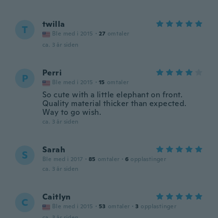
twilla
T
Ble med i 2015
·
27
omtaler
ca. 3 år siden
Perri
P
Ble med i 2015
·
15
omtaler
So cute with a little elephant on front.
Quality material thicker than expected.
Way to go wish.
ca. 3 år siden
Sarah
S
Ble med i 2017
·
85
omtaler
·
6
opplastinger
ca. 3 år siden
Caitlyn
C
Ble med i 2015
·
53
omtaler
·
3
opplastinger
ca. 3 år siden