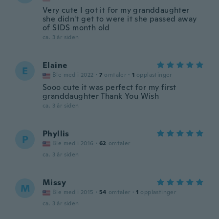
Very cute I got it for my granddaughter
she didn't get to were it she passed away
of SIDS month old
ca. 3 år siden
Elaine
E
Ble med i 2022
·
7
omtaler
·
1
opplastinger
Sooo cute it was perfect for my first
granddaughter Thank You Wish
ca. 3 år siden
Phyllis
P
Ble med i 2016
·
62
omtaler
ca. 3 år siden
Missy
M
Ble med i 2015
·
54
omtaler
·
1
opplastinger
ca. 3 år siden