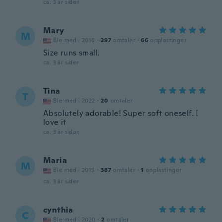
ca. 3 år siden
Mary
M
Ble med i 2018
·
297
omtaler
·
66
opplastinger
Size runs small.
ca. 3 år siden
Tina
T
Ble med i 2022
·
20
omtaler
Absolutely adorable! Super soft oneself. I
love it
ca. 3 år siden
Maria
M
Ble med i 2015
·
387
omtaler
·
1
opplastinger
ca. 3 år siden
cynthia
C
Ble med i 2020
·
2
omtaler