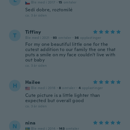
L
Ble med i 2017
·
15
omtaler
Sedí dobre, roztomilé
ca. 3 år siden
Tiffiny
T
Ble med i 2021
·
93
omtaler
·
36
opplastinger
For my one beautiful little one for the
cutest addition to our family the one that
puts a smile on my face couldn't live with
out baby
ca. 3 år siden
Hailee
H
Ble med i 2018
·
8
omtaler
·
4
opplastinger
Cute picture is a little lighter than
expected but overall good
ca. 3 år siden
nina
N
Ble med i 2014
·
143
omtaler