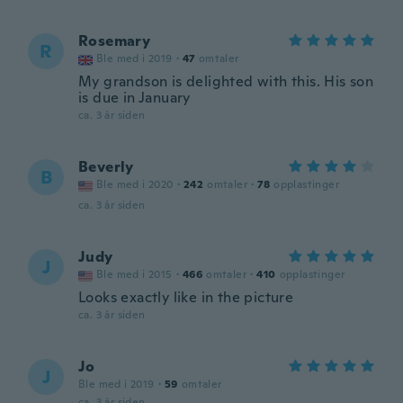
Rosemary
R
Ble med i 2019
·
47
omtaler
My grandson is delighted with this. His son
is due in January
ca. 3 år siden
Beverly
B
Ble med i 2020
·
242
omtaler
·
78
opplastinger
ca. 3 år siden
Judy
J
Ble med i 2015
·
466
omtaler
·
410
opplastinger
Looks exactly like in the picture
ca. 3 år siden
Jo
J
Ble med i 2019
·
59
omtaler
ca. 3 år siden