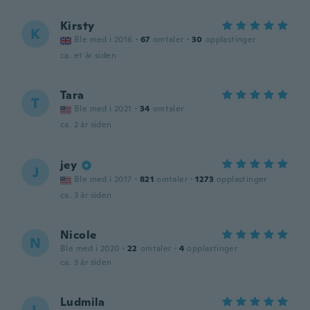
Kirsty
K
Ble med i 2016
·
67
omtaler
·
30
opplastinger
ca. et år siden
Tara
T
Ble med i 2021
·
34
omtaler
ca. 2 år siden
jey
J
Ble med i 2017
·
821
omtaler
·
1273
opplastinger
ca. 3 år siden
Nicole
N
Ble med i 2020
·
22
omtaler
·
4
opplastinger
ca. 3 år siden
Ludmila