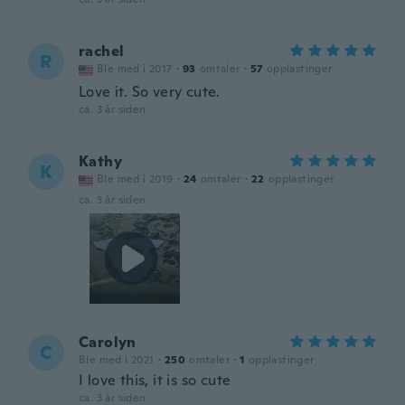
rachel
R
Ble med i 2017
·
93
omtaler
·
57
opplastinger
Love it. So very cute.
ca. 3 år siden
Kathy
K
Ble med i 2019
·
24
omtaler
·
22
opplastinger
ca. 3 år siden
Carolyn
C
Ble med i 2021
·
250
omtaler
·
1
opplastinger
I love this, it is so cute
ca. 3 år siden