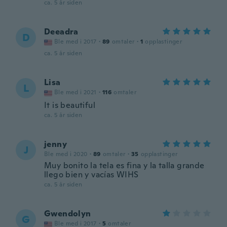
ca. 5 år siden
Deeadra
D
Ble med i 2017
·
89
omtaler
·
1
opplastinger
ca. 5 år siden
Lisa
L
Ble med i 2021
·
116
omtaler
It is beautiful
ca. 5 år siden
jenny
J
Ble med i 2020
·
89
omtaler
·
35
opplastinger
Muy bonito la tela es fina y la talla grande
llego bien y vacías WIHS
ca. 5 år siden
Gwendolyn
G
Ble med i 2017
·
5
omtaler