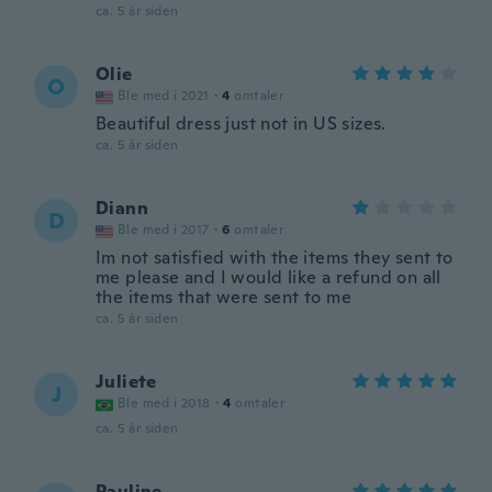
ca. 5 år siden
Olie
O
Ble med i 2021
·
4
omtaler
Beautiful dress just not in US sizes.
ca. 5 år siden
Diann
D
Ble med i 2017
·
6
omtaler
Im not satisfied with the items they sent to
me please and I would like a refund on all
the items that were sent to me
ca. 5 år siden
Juliete
J
Ble med i 2018
·
4
omtaler
ca. 5 år siden
Pauline