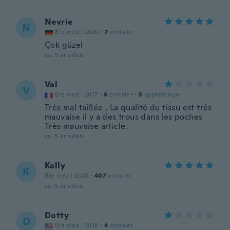
Nevrie
N
Ble med i 2020
·
7
omtaler
Çok güzel
ca. 5 år siden
Val
V
Ble med i 2017
·
6
omtaler
·
5
opplastinger
Très mal taillée , La qualité du tissu est très
mauvaise il y a des trous dans les poches
Très mauvaise article.
ca. 5 år siden
Kelly
K
Ble med i 2020
·
407
omtaler
ca. 5 år siden
Dotty
D
Ble med i 2018
·
4
omtaler