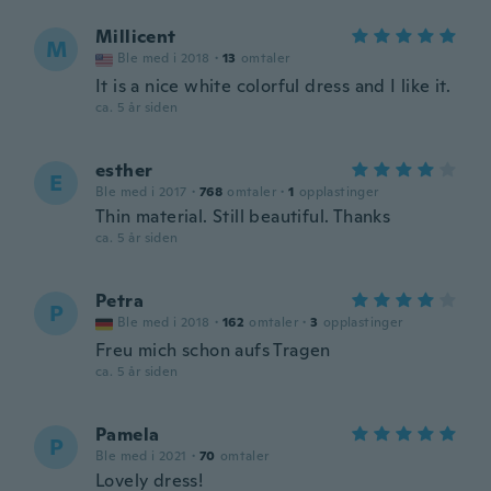
Millicent
M
Ble med i 2018
·
13
omtaler
It is a nice white colorful dress and I like it.
ca. 5 år siden
esther
E
Ble med i 2017
·
768
omtaler
·
1
opplastinger
Thin material. Still beautiful. Thanks
ca. 5 år siden
Petra
P
Ble med i 2018
·
162
omtaler
·
3
opplastinger
Freu mich schon aufs Tragen
ca. 5 år siden
Pamela
P
Ble med i 2021
·
70
omtaler
Lovely dress!