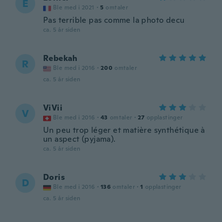
E
Ble med i 2021
·
5
omtaler
Pas terrible pas comme la photo decu
ca. 5 år siden
Rebekah
R
Ble med i 2016
·
200
omtaler
ca. 5 år siden
ViVii
V
Ble med i 2016
·
43
omtaler
·
27
opplastinger
Un peu trop léger et matière synthétique à
un aspect (pyjama).
ca. 5 år siden
Doris
D
Ble med i 2016
·
136
omtaler
·
1
opplastinger
ca. 5 år siden