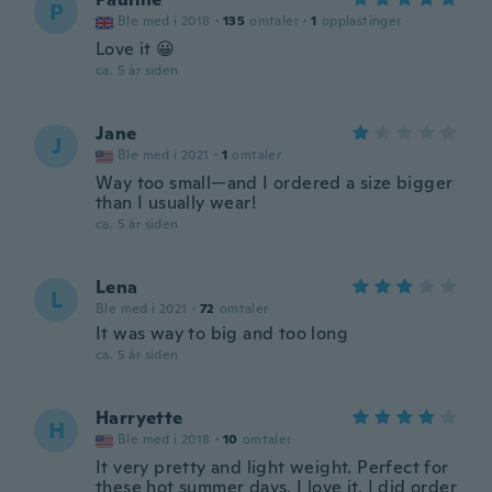
P
Ble med i 2018
·
135
omtaler
·
1
opplastinger
Love it 😀
ca. 5 år siden
Jane
J
Ble med i 2021
·
1
omtaler
Way too small—and I ordered a size bigger
than I usually wear!
ca. 5 år siden
Lena
L
Ble med i 2021
·
72
omtaler
It was way to big and too long
ca. 5 år siden
Harryette
H
Ble med i 2018
·
10
omtaler
It very pretty and light weight. Perfect for
these hot summer days. I love it. I did order