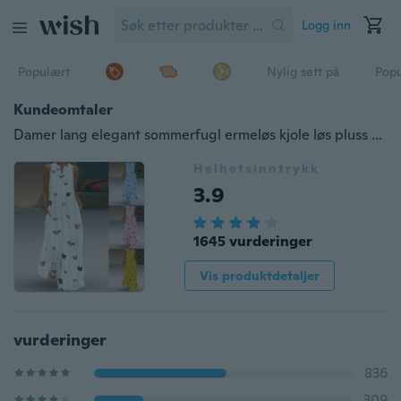
Logg inn
Populært
Nylig sett på
Pop
Kundeomtaler
Damer lang elegant sommerfugl ermeløs kjole løs pluss størrelse kjole strand
Helhetsinntrykk
3.9
1645 vurderinger
Vis produktdetaljer
vurderinger
836
309