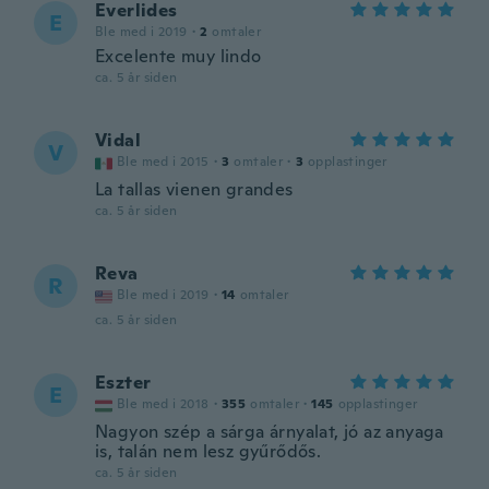
Everlides
E
Ble med i 2019
·
2
omtaler
Excelente muy lindo
ca. 5 år siden
Vidal
V
Ble med i 2015
·
3
omtaler
·
3
opplastinger
La tallas vienen grandes
ca. 5 år siden
Reva
R
Ble med i 2019
·
14
omtaler
ca. 5 år siden
Eszter
E
Ble med i 2018
·
355
omtaler
·
145
opplastinger
Nagyon szép a sárga árnyalat, jó az anyaga
is, talán nem lesz gyűrődős.
ca. 5 år siden