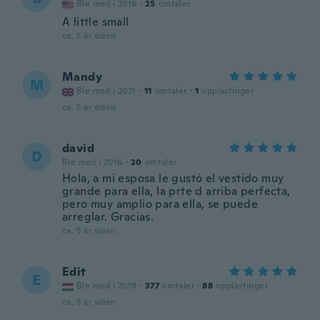
Ble med i 2016
·
25
omtaler
A little small
ca. 5 år siden
Mandy
M
Ble med i 2021
·
11
omtaler
·
1
opplastinger
ca. 5 år siden
david
D
Ble med i 2016
·
20
omtaler
Hola, a mi esposa le gustó el vestido muy
grande para ella, la prte d arriba perfecta,
pero muy amplio para ella, se puede
arreglar. Gracias.
ca. 5 år siden
Edit
E
Ble med i 2019
·
377
omtaler
·
88
opplastinger
ca. 5 år siden