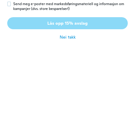
ca. 5 år siden
Send meg e-poster med markedsføringsmateriell og informasjon om
kampanjer (dvs. store besparelser!)
Encarni
E
Lås opp 15% avslag
Ble med i 2017
·
48
omtaler
ca. 5 år siden
Nei takk
Catherine
C
Ble med i 2019
·
94
omtaler
It's a beautiful dress. I ordered the wrong
size and it is a little too tight. I really do
dislike it I have to return it. It's alovely
dress.
ca. 5 år siden
Амина
А
Ble med i 2021
·
4
omtaler
Платье самое то очень красивое
понравилось
ca. 5 år siden