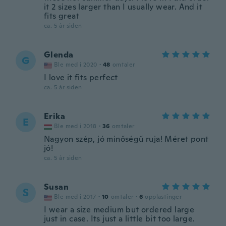
it 2 sizes larger than I usually wear. And it
fits great
ca. 5 år siden
Glenda
G
Ble med i 2020
·
48
omtaler
I love it fits perfect
ca. 5 år siden
Erika
E
Ble med i 2018
·
36
omtaler
Nagyon szép, jó minőségű ruja! Méret pont
jó!
ca. 5 år siden
Susan
S
Ble med i 2017
·
10
omtaler
·
6
opplastinger
I wear a size medium but ordered large
just in case. Its just a little bit too large.