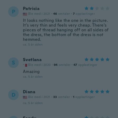
Patricia
P
Ble med i 2021
·
46
omtaler
·
7
opplastinger
It looks nothing like the one in the picture.
It's very thin and feels very cheap. There's
pieces of thread hanging off on all sides of
the dress, the bottom of the dress is not
hemmed.
ca. 5 år siden
Svetlana
S
Ble med i 2020
·
94
omtaler
·
47
opplastinger
Amazing
ca. 5 år siden
Diana
D
Ble med i 2021
·
33
omtaler
·
1
opplastinger
ca. 5 år siden