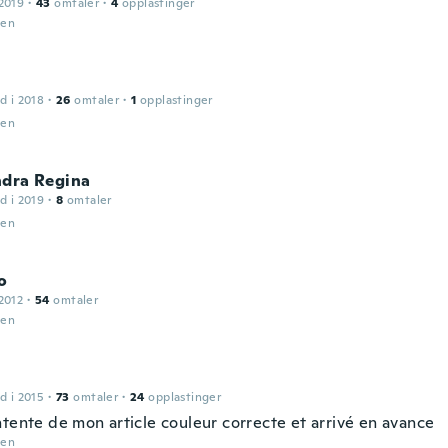
2019
·
43
omtaler
·
4
opplastinger
den
d i 2018
·
26
omtaler
·
1
opplastinger
den
ndra Regina
d i 2019
·
8
omtaler
den
o
2012
·
54
omtaler
den
d i 2015
·
73
omtaler
·
24
opplastinger
ntente de mon article couleur correcte et arrivé en avance
den