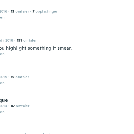
2016
·
13
omtaler
·
7
opplastinger
den
d i 2018
·
151
omtaler
u highlight something it smear.
den
2019
·
19
omtaler
den
que
2014
·
87
omtaler
den