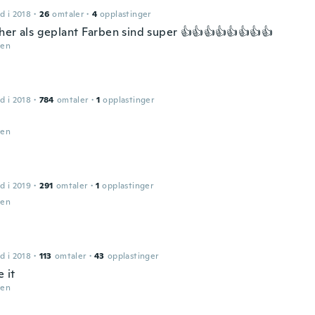
d i 2018
·
26
omtaler
·
4
opplastinger
her als geplant Farben sind super 👍👍👍👍👍👍👍👍
den
d i 2018
·
784
omtaler
·
1
opplastinger
den
d i 2019
·
291
omtaler
·
1
opplastinger
den
d i 2018
·
113
omtaler
·
43
opplastinger
e it
den