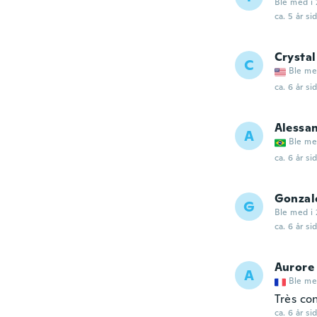
Ble med i 
ca. 5 år si
Crystal
C
Ble me
ca. 6 år si
Alessa
A
Ble me
ca. 6 år si
Gonzal
G
Ble med i 
ca. 6 år si
Aurore
A
Ble me
Très co
ca. 6 år si