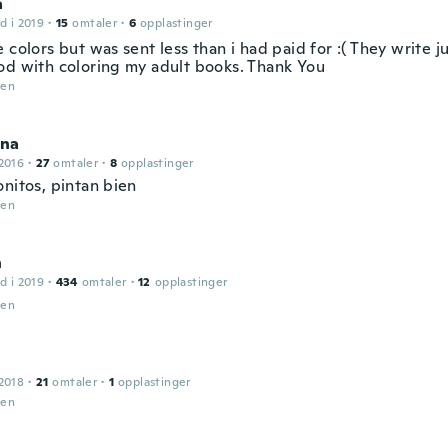
a
d i 2019
·
15
omtaler
·
6
opplastinger
 colors but was sent less than i had paid for :( They write j
od with coloring my adult books. Thank You
den
na
2016
·
27
omtaler
·
8
opplastinger
onitos, pintan bien
den
n
d i 2019
·
434
omtaler
·
12
opplastinger
den
2018
·
21
omtaler
·
1
opplastinger
den