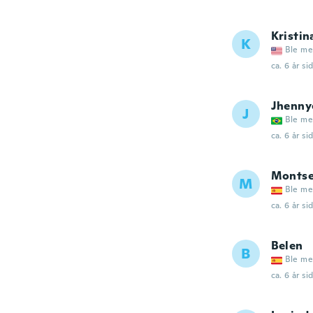
Kristin
K
Ble me
ca. 6 år si
Jhenny
J
Ble me
ca. 6 år si
Monts
M
Ble me
ca. 6 år si
Belen
B
Ble me
ca. 6 år si