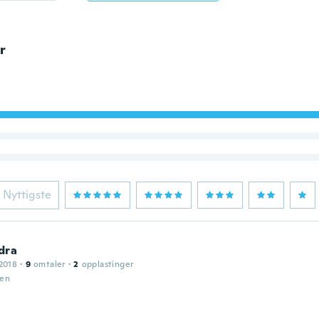
r
Nyttigste
dra
2018
·
9
omtaler
·
2
opplastinger
den