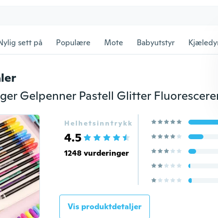
Nylig sett på
Populære
Mote
Babyutstyr
Kjæledy
ler
Helhetsinntrykk
4.5
1248 vurderinger
Vis produktdetaljer