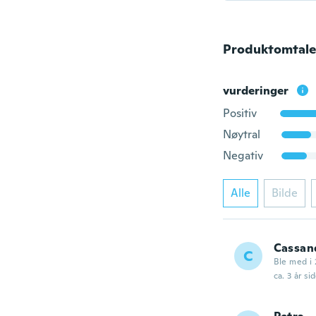
Produktomtale
vurderinger
Positiv
Nøytral
Negativ
Alle
Bilde
Cassan
C
Ble med i 
ca. 3 år si