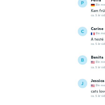
Petra
P
Ble me
Kam frü
ca. 5 år si
Carine
C
Ble me
A testé
ca. 5 år si
Benita
B
Ble me
ca. 5 år si
Jessica
J
Ble me
cats lov
ca. 5 år si