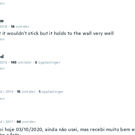
den
ke
2018
·
16
omtaler
it wouldn't stick but it holds to the wall very well
den
ed
2015
·
145
omtaler
·
3
opplastinger
den
d i 2014
·
15
omtaler
·
1
opplastinger
den
d i 2017
·
98
omtaler
bi hoje 03/10/2020, ainda não usei, mas recebi muito bem 
ho a foto