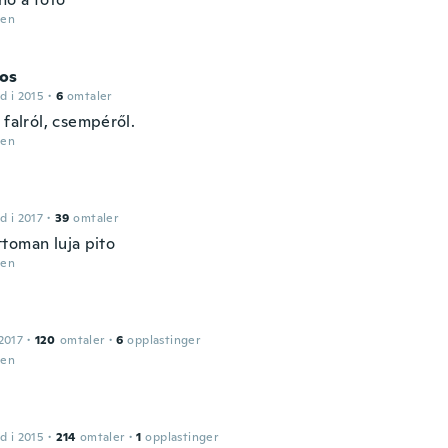
den
os
d i 2015
·
6
omtaler
 falról, csempéről.
den
d i 2017
·
39
omtaler
toman luja pito
den
2017
·
120
omtaler
·
6
opplastinger
den
d i 2015
·
214
omtaler
·
1
opplastinger