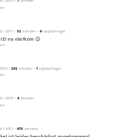
d i 2015
·
7
omtaler
den
d i 2017
·
32
omtaler
·
6
opplastinger
drží na všetkom 😉
den
2019
·
262
omtaler
·
1
opplastinger
den
d i 2019
·
4
omtaler
den
d i 2017
·
475
omtaler
ikel ist leider beschädigt angekommen!