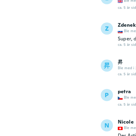
Ble me
ca. 5 år si
Zdenek
Z
Ble me
Super, 
ca. 5 år si
昇
昇
Ble med i 
ca. 5 år si
petra
P
Ble me
ca. 5 år si
Nicole
N
Ble me
Der Art