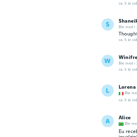
ca. 5 år si
Shanei
S
Ble med i 
Thought 
ca. 5 år si
Winifr
W
Ble med i 
ca. 5 år si
Lorena
L
Ble me
ca. 5 år si
Alice
A
Ble me
Eu rece
igualzin