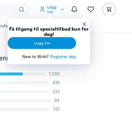
Logg
inn
rutstyr
Gadgets
Verktøy
Mer
Få tilgang til spesialtilbud kun for
deg!
Logg inn
16/12/6 stk Hjemmeinnredning Holdere og stativer Gjennomsiktig ikke-spore krok engros sterk krok for kjøkkenbad
New to Wish?
Registrer deg
1,589
419
232
84
132