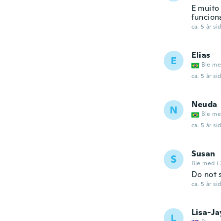
E muito
funcion
ca. 5 år si
Elias
E
Ble me
ca. 5 år si
Neuda
N
Ble me
ca. 5 år si
Susan
S
Ble med i 
Do not s
ca. 5 år si
Lisa-J
L