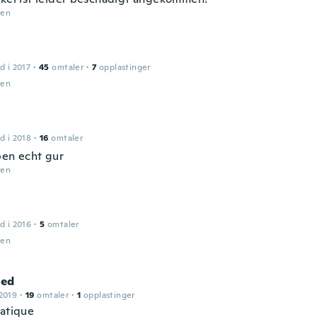
den
d i 2017
·
45
omtaler
·
7
opplastinger
den
d i 2018
·
16
omtaler
ben echt gur
den
d i 2016
·
5
omtaler
den
ed
2019
·
19
omtaler
·
1
opplastinger
ratique