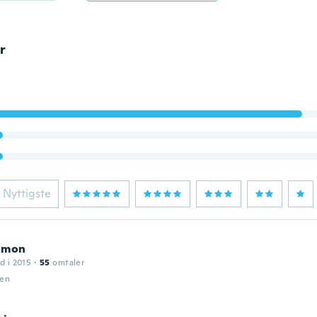
r
Nyttigste
amon
d i 2015
·
55
omtaler
den