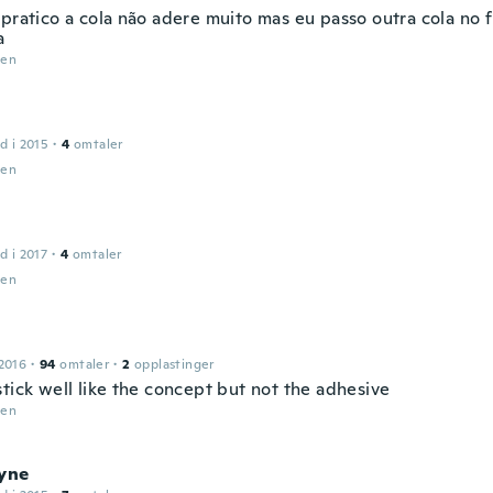
 pratico a cola não adere muito mas eu passo outra cola no 
a
den
d i 2015
·
4
omtaler
den
d i 2017
·
4
omtaler
den
2016
·
94
omtaler
·
2
opplastinger
tick well like the concept but not the adhesive
den
ayne