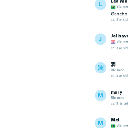
Léa Ma
L
Ble me
Gancho 
ca. 3 år si
Jelisav
J
Ble me
ca. 3 år si
潤
潤
Ble med i 
ca. 3 år si
mary
M
Ble med i 
ca. 5 år si
Mel
M
Ble me