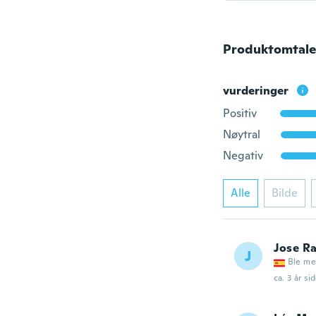
Produktomtale
vurderinger
Positiv
Nøytral
Negativ
Alle
Bilde
Jose R
J
Ble me
ca. 3 år si