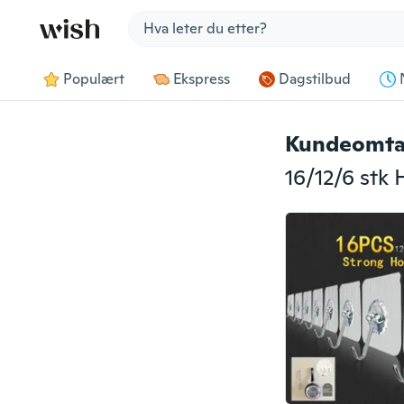
Jump to section
Populært
Ekspress
Dagstilbud
Kundeomta