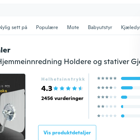
Nylig sett på
Populære
Mote
Babyutstyr
Kjæledy
ler
Helhetsinntrykk
4.3
2456 vurderinger
Vis produktdetaljer