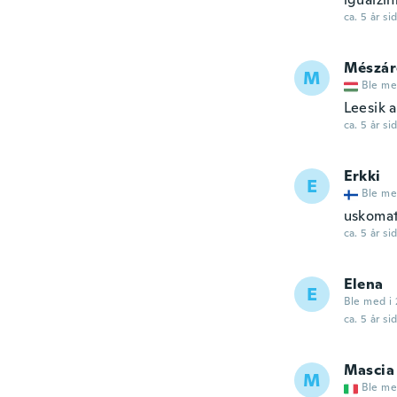
ca. 5 år si
Mészár
M
Ble me
Leesik a
ca. 5 år si
Erkki
E
Ble me
uskomat
ca. 5 år si
Elena
E
Ble med i 
ca. 5 år si
Mascia
M
Ble me