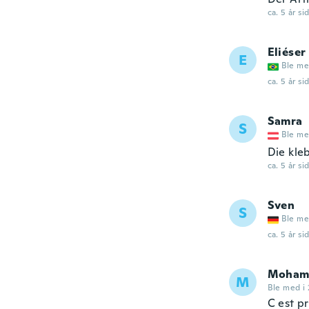
ca. 5 år si
Eliéser
E
Ble me
ca. 5 år si
Samra
S
Ble me
Die kle
ca. 5 år si
Sven
S
Ble me
ca. 5 år si
Moham
M
Ble med i 
C est p