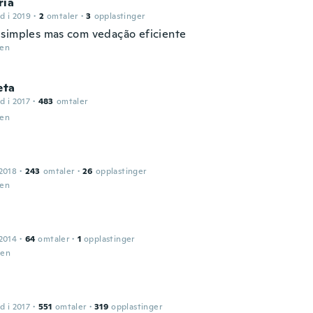
ria
d i 2019
·
2
omtaler
·
3
opplastinger
simples mas com vedação eficiente
den
eta
d i 2017
·
483
omtaler
den
2018
·
243
omtaler
·
26
opplastinger
den
2014
·
64
omtaler
·
1
opplastinger
den
d i 2017
·
551
omtaler
·
319
opplastinger