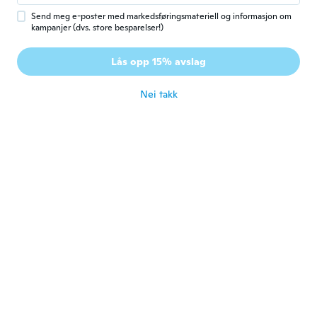
ca. 5 år siden
Send meg e-poster med markedsføringsmateriell og informasjon om
kampanjer (dvs. store besparelser!)
Heidi
H
Lås opp 15% avslag
Ble med i 2016
·
77
omtaler
·
1
opplastinger
ca. 5 år siden
Nei takk
Michael
M
Ble med i 2018
·
54
omtaler
ca. 5 år siden
Börje
B
Ble med i 2021
·
39
omtaler
Har inte prövat den än ser bra ut
ca. 5 år siden
daniel
D
Ble med i 2018
·
144
omtaler
Très satisfait du produit Très confortable