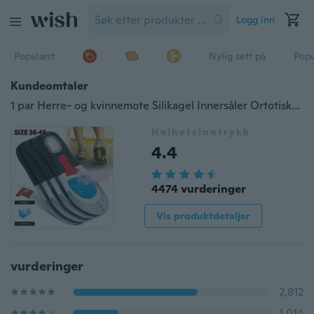
Logg inn
Populært
Nylig sett på
Pop
Kundeomtaler
1 par Herre- og kvinnemote Silikagel Innersåler Ortotiske sportsløpesko Innersåler Størrelse (35-46)
Helhetsinntrykk
4.4
4474 vurderinger
Vis produktdetaljer
vurderinger
2,812
1,014