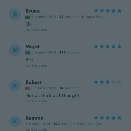
Bruna
B
Ble med i 2019
·
22
omtaler
·
4
opplastinger
Ok
ca. 2 år siden
Majid
M
Ble med i 2016
·
233
omtaler
Bra.
ca. 3 år siden
Robert
R
Ble med i 2020
·
87
omtaler
Not as thick as I thought
ca. 3 år siden
Kamran
K
Ble med i 2016
·
627
omtaler
·
1
opplastinger
ca. 3 år siden