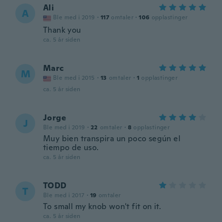
Ali
A
Ble med i 2019
·
117
omtaler
·
106
opplastinger
Thank you
ca. 5 år siden
Marc
M
Ble med i 2015
·
13
omtaler
·
1
opplastinger
ca. 5 år siden
Jorge
J
Ble med i 2019
·
22
omtaler
·
8
opplastinger
Muy bien transpira un poco según el
tiempo de uso.
ca. 5 år siden
TODD
T
Ble med i 2017
·
19
omtaler
To small my knob won't fit on it.
ca. 5 år siden