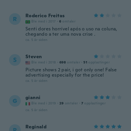
Roderico Freitas
R
Ble med i 2017
·
6
omtaler
Senti dores horrível após o uso na coluna,
chegando a ter uma nova crise .
ca. 5 år siden
Steven
S
Ble med i 2018
·
698
omtaler
·
51
opplastinger
Picture shows 2 pair, i got only one! False
advertising especially for the price!
ca. 5 år siden
gianni
G
Ble med i 2019
·
29
omtaler
·
7
opplastinger
ca. 5 år siden
Reginald
R