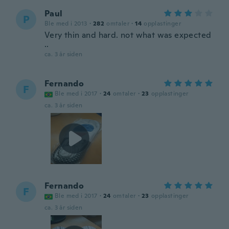
Paul
P
Ble med i 2013
·
282
omtaler
·
14
opplastinger
Very thin and hard. not what was expected
..
ca. 3 år siden
Fernando
F
Ble med i 2017
·
24
omtaler
·
23
opplastinger
ca. 3 år siden
Fernando
F
Ble med i 2017
·
24
omtaler
·
23
opplastinger
ca. 3 år siden