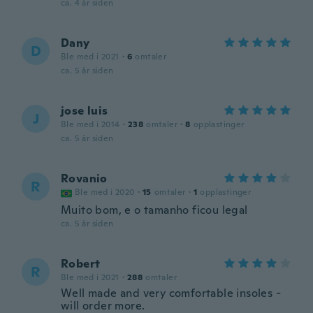
ca. 4 år siden
Dany
D
Ble med i 2021
·
6
omtaler
ca. 5 år siden
jose luis
J
Ble med i 2014
·
238
omtaler
·
8
opplastinger
ca. 5 år siden
Rovanio
R
Ble med i 2020
·
15
omtaler
·
1
opplastinger
Muito bom, e o tamanho ficou legal
ca. 5 år siden
Robert
R
Ble med i 2021
·
288
omtaler
Well made and very comfortable insoles -
will order more.