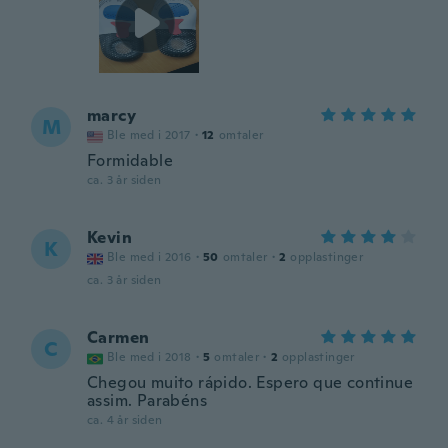
marcy
M
Ble med i 2017
·
12
omtaler
Formidable
ca. 3 år siden
Kevin
K
Ble med i 2016
·
50
omtaler
·
2
opplastinger
ca. 3 år siden
Carmen
C
Ble med i 2018
·
5
omtaler
·
2
opplastinger
Chegou muito rápido. Espero que continue
assim. Parabéns
ca. 4 år siden