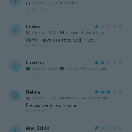
J
Ble med i 2020
·
5
omtaler
ca. 6 år siden
Leona
L
Ble med i 2019
·
34
omtaler
·
1
opplastinger
Can't I have not received it yet.
ca. 6 år siden
Luciene
L
Ble med i 2020
·
26
omtaler
·
1
opplastinger
ca. 6 år siden
Debra
D
Ble med i 2019
·
76
omtaler
·
22
opplastinger
Pieces were really small
ca. 6 år siden
Ana Belén
A