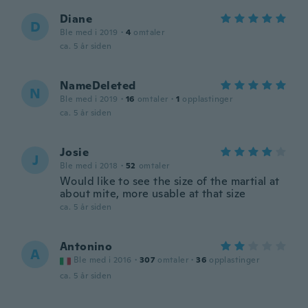
Diane
D
Ble med i 2019
·
4
omtaler
ca. 5 år siden
NameDeleted
N
Ble med i 2019
·
16
omtaler
·
1
opplastinger
ca. 5 år siden
Josie
J
Ble med i 2018
·
52
omtaler
Would like to see the size of the martial at
about mite, more usable at that size
ca. 5 år siden
Antonino
A
Ble med i 2016
·
307
omtaler
·
36
opplastinger
ca. 5 år siden