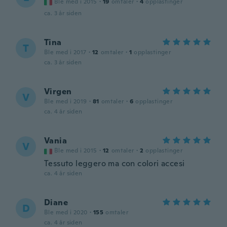
Ble med i 2015
·
19
omtaler
·
4
opplastinger
ca. 3 år siden
Tina
T
Ble med i 2017
·
12
omtaler
·
1
opplastinger
ca. 3 år siden
Virgen
V
Ble med i 2019
·
81
omtaler
·
6
opplastinger
ca. 4 år siden
Vania
V
Ble med i 2015
·
12
omtaler
·
2
opplastinger
Tessuto leggero ma con colori accesi
ca. 4 år siden
Diane
D
Ble med i 2020
·
155
omtaler
ca. 4 år siden