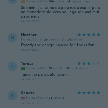
Ble med i 2018
·
159
omtaler
·
61
opplastinger
Son minusculas no da para nada esq ni para
un monedero siquiera no llega son mui mui
pequeños
ca. 6 år siden
Heather
H
Ble med i 2018
·
26
omtaler
·
7
opplastinger
Exactly the design I asked for. Looks fun.
ca. 6 år siden
Teresa
T
Ble med i 2018
·
13
omtaler
·
10
opplastinger
Tamanho para patchwork .
ca. 6 år siden
Sandra
S
Ble med i 2018
·
25
omtaler
ca. 6 år siden