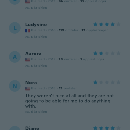
Ble med i 2013
·
94
omtaler
·
13
opplastinger
ca. 6 år siden
Ludyvine
L
Ble med i 2016
·
119
omtaler
·
12
opplastinger
ca. 6 år siden
Aurora
A
Ble med i 2017
·
28
omtaler
·
1
opplastinger
ca. 6 år siden
Nora
N
Ble med i 2018
·
13
omtaler
They weren’t nice at all and they are not
going to be able for me to do anything
with.
ca. 6 år siden
Diane