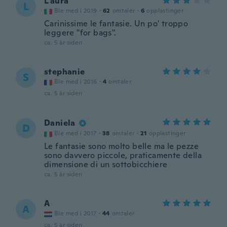
L'aura
L
Ble med i 2019
·
62
omtaler
·
6
opplastinger
Carinissime le fantasie. Un po' troppo
leggere "for bags".
ca. 5 år siden
stephanie
S
Ble med i 2016
·
4
omtaler
ca. 5 år siden
Daniela
D
Ble med i 2017
·
38
omtaler
·
21
opplastinger
Le fantasie sono molto belle ma le pezze
sono davvero piccole, praticamente della
dimensione di un sottobicchiere
ca. 5 år siden
A
A
Ble med i 2017
·
44
omtaler
ca. 5 år siden