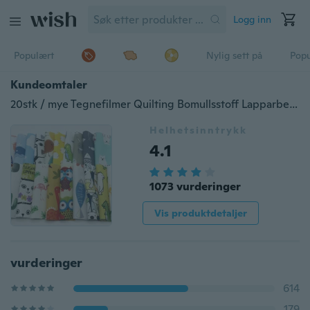
Logg inn
Populært
Nylig sett på
Pop
Kundeomtaler
20stk / mye Tegnefilmer Quilting Bomullsstoff Lapparbeid Stoffbunter Stoff for håndlagde vesker Veske putevar (som vist bilde)
Helhetsinntrykk
4.1
1073 vurderinger
Vis produktdetaljer
vurderinger
614
179