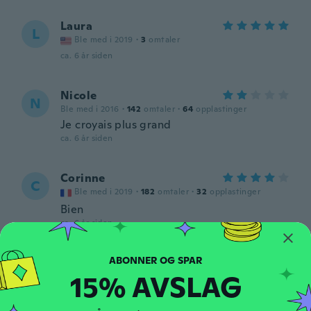
Laura
L
Ble med i 2019
·
3
omtaler
ca. 6 år siden
Nicole
N
Ble med i 2016
·
142
omtaler
·
64
opplastinger
Je croyais plus grand
ca. 6 år siden
Corinne
C
Ble med i 2019
·
182
omtaler
·
32
opplastinger
Bien
ca. 6 år siden
Annice
A
15% AVSLAG
Ble med i 2017
·
41
omtaler
·
5
opplastinger
ca. 6 år siden