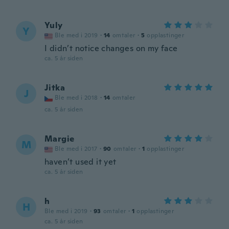
Yuly
Y
Ble med i 2019
·
14
omtaler
·
5
opplastinger
I didn’t notice changes on my face
ca. 5 år siden
Jitka
J
Ble med i 2018
·
14
omtaler
ca. 5 år siden
Margie
M
Ble med i 2017
·
90
omtaler
·
1
opplastinger
haven’t used it yet
ca. 5 år siden
h
H
Ble med i 2019
·
93
omtaler
·
1
opplastinger
ca. 5 år siden