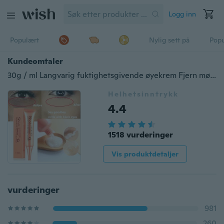
Logg inn
Populært
Nylig sett på
Pop
Kundeomtaler
30g / ml Langvarig fuktighetsgivende øyekrem Fjern mørke sirkler. Lett øyeutmattelse-øyekrem
Helhetsinntrykk
4.4
1518 vurderinger
Vis produktdetaljer
vurderinger
981
260