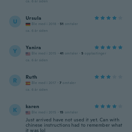
ca. 6 år siden
Ursula
U
Ble med i 2018
·
51
omtaler
ca. 6 år siden
Yanira
Y
Ble med i 2015
·
41
omtaler
·
5
opplastinger
ca. 6 år siden
Ruth
R
Ble med i 2017
·
7
omtaler
ca. 6 år siden
karen
K
Ble med i 2015
·
15
omtaler
Just arrived have not used it yet. Can with
chinese instructions had to remember what
it was lol