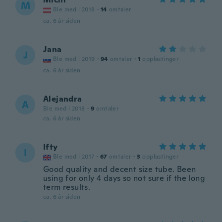
M
Ble med i 2018
·
14
omtaler
ca. 6 år siden
Jana
J
Ble med i 2019
·
94
omtaler
·
1
opplastinger
ca. 6 år siden
Alejandra
A
Ble med i 2018
·
9
omtaler
ca. 6 år siden
Ifty
I
Ble med i 2017
·
67
omtaler
·
3
opplastinger
Good quality and decent size tube. Been
using for only 4 days so not sure if the long
term results.
ca. 6 år siden