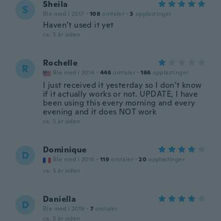
Sheila
S
Ble med i 2017
·
108
omtaler
·
3
opplastinger
Haven’t used it yet
ca. 5 år siden
Rochelle
R
Ble med i 2014
·
446
omtaler
·
166
opplastinger
I just received it yesterday so I don’t know
if it actually works or not. UPDATE, I have
been using this every morning and every
evening and it does NOT work
ca. 5 år siden
Dominique
D
Ble med i 2016
·
119
omtaler
·
20
opplastinger
ca. 5 år siden
Daniella
D
Ble med i 2019
·
7
omtaler
ca. 5 år siden