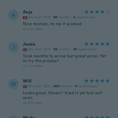
Anja
A
Ble med i 2019
·
88
omtaler
·
2
opplastinger
Nice texture, to me it worked
ca. 6 år siden
Jamie
J
Ble med i 2015
·
50
omtaler
·
19
opplastinger
Took months to arrive but great price. Yet
to try the product
ca. 6 år siden
Will
W
Ble med i 2016
·
404
omtaler
·
8
opplastinger
Looks good. Haven't tried it yet but will
soon.
ca. 6 år siden
Michi