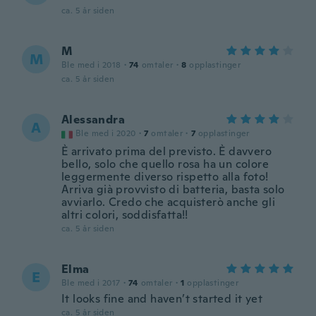
ca. 5 år siden
M
M
Ble med i 2018
·
74
omtaler
·
8
opplastinger
ca. 5 år siden
Alessandra
A
Ble med i 2020
·
7
omtaler
·
7
opplastinger
È arrivato prima del previsto. È davvero
bello, solo che quello rosa ha un colore
leggermente diverso rispetto alla foto!
Arriva già provvisto di batteria, basta solo
avviarlo. Credo che acquisterò anche gli
altri colori, soddisfatta!!
ca. 5 år siden
Elma
E
Ble med i 2017
·
74
omtaler
·
1
opplastinger
It looks fine and haven’t started it yet
ca. 5 år siden