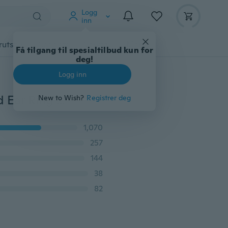
Logg
inn
rutstyr
Gadgets
Verktøy
Mer
Få tilgang til spesialtilbud kun for
deg!
Logg inn
2 CT Princess Cut Black Diamond 925 Silver Black Gold Ear Ring Studs Cool Men Women øreringer
New to Wish?
Registrer deg
1,070
257
144
38
82