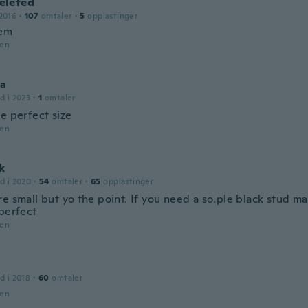
leted
2016
·
107
omtaler
·
5
opplastinger
hem
den
ia
d i 2023
·
1
omtaler
e perfect size
den
k
d i 2020
·
54
omtaler
·
65
opplastinger
e small but yo the point. If you need a so.ple black stud ma
 perfect
den
d i 2018
·
60
omtaler
den