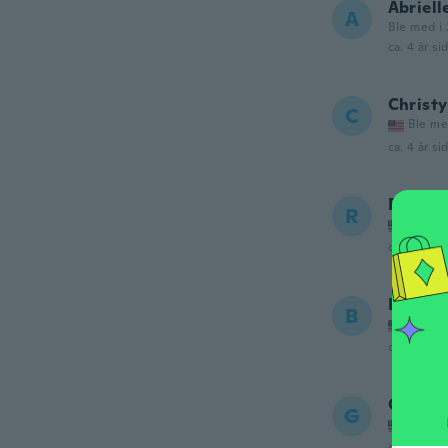
Abriell
A
Ble med i 
ca. 4 år si
Christy
C
Ble me
ca. 4 år si
Robert
R
Ble me
ca. 4 år si
Bigda
B
Ble me
ca. 4 år si
Guadal
G
Ble me
ca. 5 år si