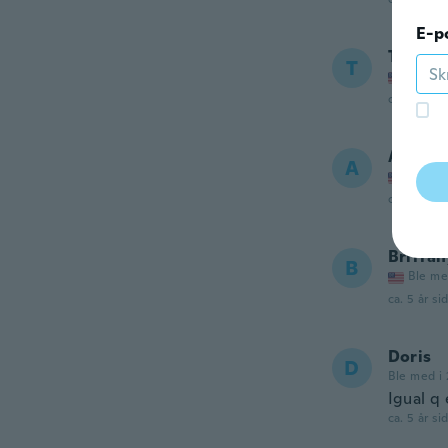
E-p
Tracy
T
Ble me
ca. 5 år si
Angel
A
Ble me
ca. 5 år si
Brittan
B
Ble me
ca. 5 år si
Doris
D
Ble med i 
Igual q 
ca. 5 år si