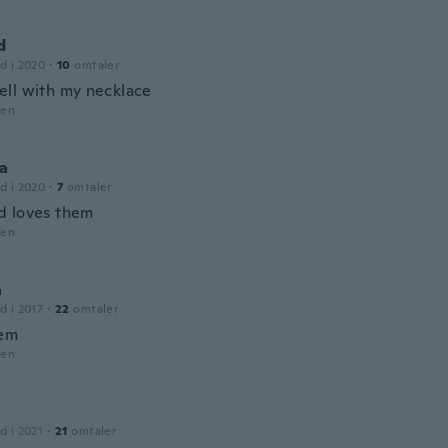
d
d i 2020
·
10
omtaler
ll with my necklace
den
a
d i 2020
·
7
omtaler
 loves them
den
a
d i 2017
·
22
omtaler
hem
den
d i 2021
·
21
omtaler