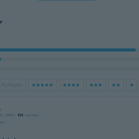
r
Nyttigste
a
d i 2018
·
133
omtaler
den