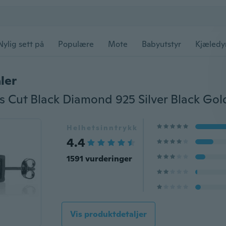
Nylig sett på
Populære
Mote
Babyutstyr
Kjæledy
ler
Helhetsinntrykk
4.4
1591 vurderinger
Vis produktdetaljer