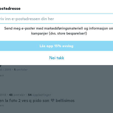
ostadresse
d i 2018
·
33
omtaler
den
Send meg e-poster med markedsføringsmateriell og informasjon o
kampanjer (dvs. store besparelser!)
d i 2019
·
6
omtaler
·
1
opplastinger
Lås opp 15% avslag
den
Nei takk
y
d i 2019
·
1
omtaler
den
2018
·
43
omtaler
·
54
opplastinger
en la foto 2 ves q pido son 💜 bellísimos
den