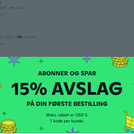
e
2017
·
1
omtaler
den
d i 2015
·
119
omtaler
den
d i 2017
·
122
omtaler
·
1
opplastinger
den
15% AVSLAG
wg
d i 2020
·
1
omtaler
PÅ DIN FØRSTE BESTILLING
den
Maks. rabatt er USD 5.
upe
1 kode per kunde.
d i 2017
·
130
omtaler
·
1
opplastinger
den