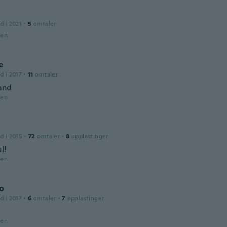
d i 2021
·
5
omtaler
den
e
d i 2017
·
11
omtaler
and
den
d i 2015
·
72
omtaler
·
8
opplastinger
l!
den
o
d i 2017
·
6
omtaler
·
7
opplastinger
den