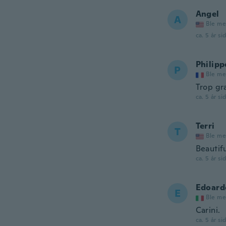
Angel
A
Ble me
ca. 5 år si
Philipp
P
Ble me
Trop gr
ca. 5 år si
Terri
T
Ble me
Beautifu
ca. 5 år si
Edoard
E
Ble me
Carini.
ca. 5 år si