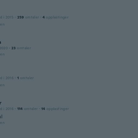
d i 2015
·
259
omtaler
·
4
opplastinger
den
n
 2020
·
23
omtaler
den
d i 2016
·
1
omtaler
den
r
d i 2016
·
114
omtaler
·
14
opplastinger
ul
den