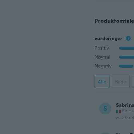
Produktomtale
vurderinger
Positiv
Nøytral
Negativ
Alle
Bilde
Sabrin
S
Ble me
ca. 2 år si