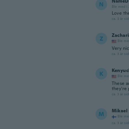
NameDe
N
Ble med i 
Love t
ca. 3 år si
Zachar
Z
Ble me
Very nic
ca. 3 år si
Kenyuc
K
Ble me
These ar
they're
ca. 3 år si
Mikael
M
Ble me
ca. 3 år si