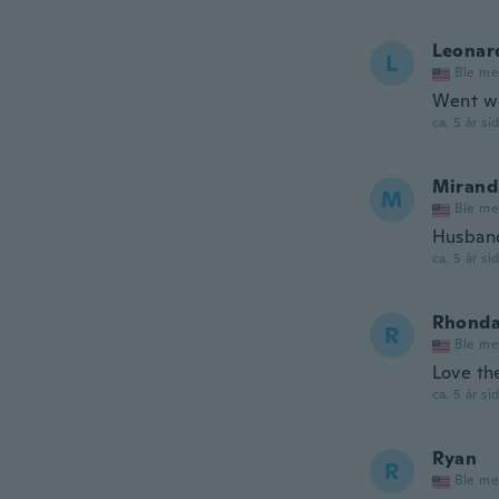
Leonar
L
Ble me
Went we
ca. 5 år si
Mirand
M
Ble me
Husband
ca. 5 år si
Rhond
R
Ble me
Love t
ca. 5 år si
Ryan
R
Ble me