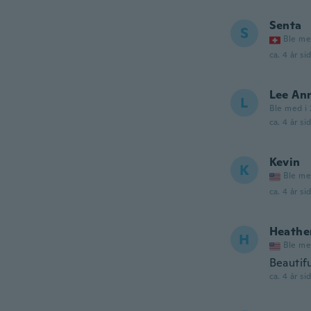
Senta
S
Ble me
ca. 4 år si
Lee An
L
Ble med i
ca. 4 år si
Kevin
K
Ble me
ca. 4 år si
Heathe
H
Ble me
Beautif
ca. 4 år si