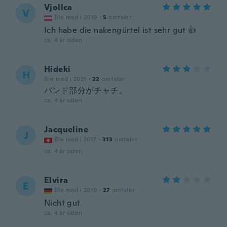
Vjollca
V
Ble med i 2019
·
5
omtaler
Ich habe die nakengürtel ist sehr gut 👍
ca. 4 år siden
Hideki
H
Ble med i 2021
·
22
omtaler
バンド部分がチャチ。
ca. 4 år siden
Jacqueline
J
Ble med i 2017
·
313
omtaler
ca. 4 år siden
Elvira
E
Ble med i 2019
·
27
omtaler
Nicht gut
ca. 4 år siden