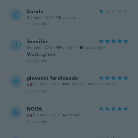
Carole
C
Ble med i 2018
·
40
omtaler
ca. 2 år siden
Jennifer
J
Ble med i 2016
·
49
omtaler
·
19
opplastinger
Works great
ca. 2 år siden
giovanni ferdinando
G
Ble med i 2019
·
435
omtaler
·
20
opplastinger
ca. 2 år siden
NORA
N
Ble med i 2019
·
47
omtaler
ca. 2 år siden