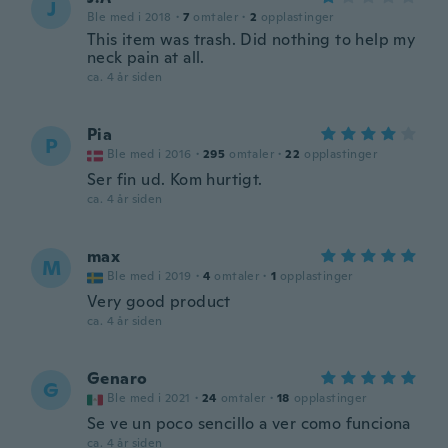
J
Ble med i 2018
·
7
omtaler
·
2
opplastinger
This item was trash. Did nothing to help my
neck pain at all.
ca. 4 år siden
Pia
P
Ble med i 2016
·
295
omtaler
·
22
opplastinger
Ser fin ud. Kom hurtigt.
ca. 4 år siden
max
M
Ble med i 2019
·
4
omtaler
·
1
opplastinger
Very good product
ca. 4 år siden
Genaro
G
Ble med i 2021
·
24
omtaler
·
18
opplastinger
Se ve un poco sencillo a ver como funciona
ca. 4 år siden