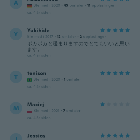
A
Ble med i 2020
·
45
omtaler
·
11
opplastinger
ca. 4 år siden
Yukihide
Y
Ble med i 2017
·
12
omtaler
·
2
opplastinger
ポカポカと暖まりますのでとてもいいと思い
ます。
ca. 4 år siden
tenison
T
Ble med i 2020
·
1
omtaler
ca. 4 år siden
Maciej
M
Ble med i 2021
·
7
omtaler
ca. 4 år siden
Jessica
J