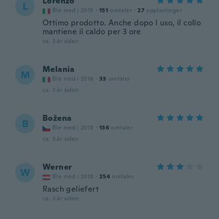
Lorenzo
L
Ble med i 2015
·
151
omtaler
·
27
opplastinger
Ottimo prodotto. Anche dopo l uso, il collo
mantiene il caldo per 3 ore
ca. 3 år siden
Melania
M
Ble med i 2016
·
33
omtaler
ca. 3 år siden
Božena
B
Ble med i 2018
·
136
omtaler
ca. 3 år siden
Werner
W
Ble med i 2018
·
254
omtaler
Rasch geliefert
ca. 3 år siden