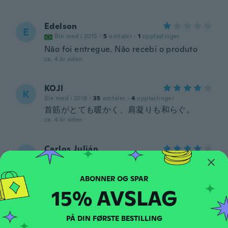
Edelson
E
Ble med i 2015
·
5
omtaler
·
1
opplastinger
Não foi entregue. Não recebi o produto
ca. 4 år siden
KOJI
K
Ble med i 2018
·
35
omtaler
·
4
opplastinger
首筋がとても暖かく、肩凝りも和らぐ。
ca. 4 år siden
Carlos Julián
C
Ble med i 2014
·
113
omtaler
·
109
opplastinger
Buen producto
ca. 4 år siden
15% AVSLAG
Jeffrey
J
PÅ DIN FØRSTE BESTILLING
Ble med i 2021
·
60
omtaler
·
16
opplastinger