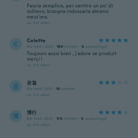
Fascia semplice, per sentire un po' di
sollievo, bisogna indossarla almeno
mezz'ora.
ca. 3 år siden
Colette
C
Ble med i 2020
·
180
omtaler
·
6
opplastinger
Toujours aussi bien , j'adore se produit
merçi !
ca. 3 år siden
윤철
윤
Ble med i 2021
·
10
omtaler
ca. 3 år siden
博行
博
Ble med i 2015
·
170
omtaler
·
4
opplastinger
ca. 4 år siden