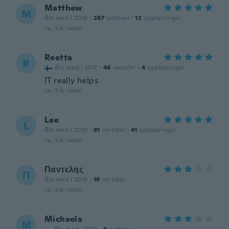
Matthew
M
Ble med i 2018
·
287
omtaler
·
12
opplastinger
ca. 3 år siden
Reetta
R
Ble med i 2017
·
46
omtaler
·
4
opplastinger
IT really helps
ca. 3 år siden
Lee
L
Ble med i 2019
·
61
omtaler
·
41
opplastinger
ca. 3 år siden
Παντελης
Π
Ble med i 2019
·
19
omtaler
ca. 3 år siden
Michaela
M