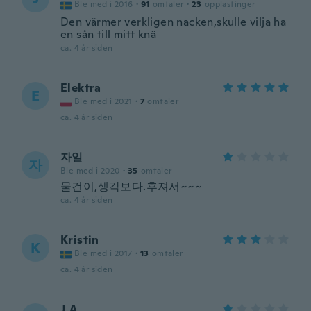
Ble med i 2016
·
91
omtaler
·
23
opplastinger
Den värmer verkligen nacken,skulle vilja ha
en sån till mitt knä
ca. 4 år siden
Elektra
E
Ble med i 2021
·
7
omtaler
ca. 4 år siden
자일
자
Ble med i 2020
·
35
omtaler
물건이,생각보다.후져서~~~
ca. 4 år siden
Kristin
K
Ble med i 2017
·
13
omtaler
ca. 4 år siden
J.A