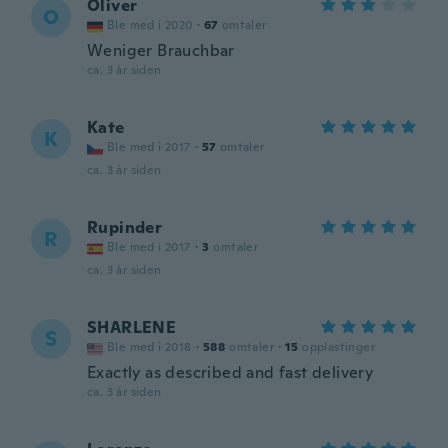
Oliver
O
Ble med i 2020
·
67
omtaler
Weniger Brauchbar
ca. 3 år siden
Kate
K
Ble med i 2017
·
57
omtaler
ca. 3 år siden
Rupinder
R
Ble med i 2017
·
3
omtaler
ca. 3 år siden
SHARLENE
S
Ble med i 2018
·
588
omtaler
·
15
opplastinger
Exactly as described and fast delivery
ca. 3 år siden