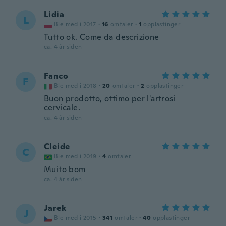
Lidia
L
Ble med i 2017
·
16
omtaler
·
1
opplastinger
Tutto ok. Come da descrizione
ca. 4 år siden
Fanco
F
Ble med i 2018
·
20
omtaler
·
2
opplastinger
Buon prodotto, ottimo per l'artrosi
cervicale.
ca. 4 år siden
Cleide
C
Ble med i 2019
·
4
omtaler
Muito bom
ca. 4 år siden
Jarek
J
Ble med i 2015
·
341
omtaler
·
40
opplastinger