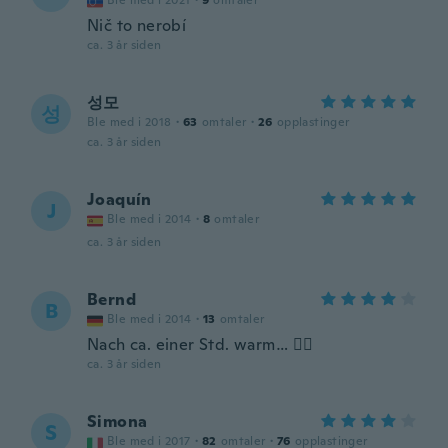
Ble med i 2021
·
9
omtaler
Nič to nerobí
ca. 3 år siden
성모
성
Ble med i 2018
·
63
omtaler
·
26
opplastinger
ca. 3 år siden
Joaquín
J
Ble med i 2014
·
8
omtaler
ca. 3 år siden
Bernd
B
Ble med i 2014
·
13
omtaler
Nach ca. einer Std. warm… 👍🏻
ca. 3 år siden
Simona
S
Ble med i 2017
·
82
omtaler
·
76
opplastinger