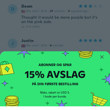
Dawn
D
Ble med i 2018
·
27
omtaler
·
3
opplastinger
Thought it would be more purple but it's
on the pink side.
ca. 6 år siden
Justin
J
Ble med i 2016
·
4
omtaler
ca. 6 år siden
Igor
I
15% AVSLAG
Ble med i 2017
·
115
omtaler
·
2
opplastinger
ca. 6 år siden
PÅ DIN FØRSTE BESTILLING
Crystal
C
Maks. rabatt er USD 5.
Ble med i 2015
·
88
omtaler
1 kode per kunde.
ca. 6 år siden