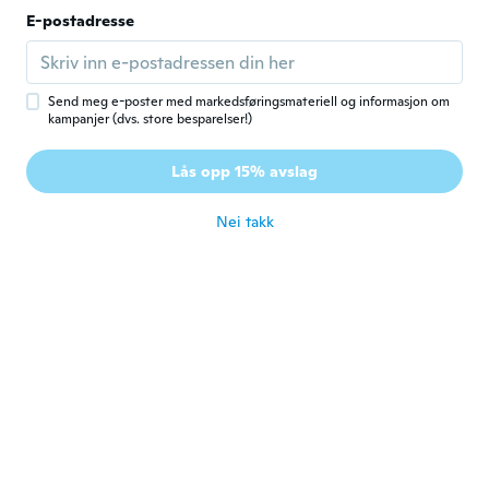
Jana
E-postadresse
J
Ble med i 2017
·
59
omtaler
·
2
opplastinger
ca. 6 år siden
Send meg e-poster med markedsføringsmateriell og informasjon om
kampanjer (dvs. store besparelser!)
Fotis
F
Ble med i 2019
·
46
omtaler
·
16
opplastinger
Lås opp 15% avslag
ca. 6 år siden
Nei takk
Wayne
W
Ble med i 2016
·
27
omtaler
·
1
opplastinger
Good too start, but starting too loosen off
vents. Rubber strips need too be more
tighter.
ca. 6 år siden
Margaréta
M
Ble med i 2019
·
125
omtaler
·
64
opplastinger
Kicsit nehéz szépen, egyenesen méretre
vágni de amúgy nagyon tuti.