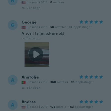
N
Ble med i 2015
·
8
omtaler
ca. 5 år siden
George
G
Ble med i 2016
·
58
omtaler
·
39
opplastinger
A sosit la timp.Pare ok!
ca. 5 år siden
Anatolie
A
Ble med i 2018
·
360
omtaler
·
95
opplastinger
ca. 5 år siden
Andres
A
Ble med i 2016
·
192
omtaler
·
63
opplastinger