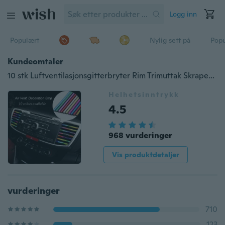
Logg inn
Populært
Nylig sett på
Pop
Kundeomtaler
10 stk Luftventilasjonsgitterbryter Rim Trimuttak Skrapebeskyttelsesbil Stylingslist
Helhetsinntrykk
4.5
968 vurderinger
Vis produktdetaljer
vurderinger
710
123