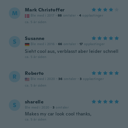
Mark Christoffer
M
Ble med i 2017
·
88
omtaler
·
4
opplastinger
ca. 5 år siden
Susanne
S
Ble med i 2016
·
66
omtaler
·
17
opplastinger
Sieht cool aus, verblasst aber leider schnell
ca. 5 år siden
Roberto
R
Ble med i 2020
·
36
omtaler
·
3
opplastinger
ca. 5 år siden
sharelle
S
Ble med i 2020
·
3
omtaler
Makes my car look cool thanks,
ca. 5 år siden