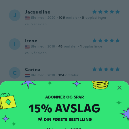
Jacqueline
J
Ble med i 2020
·
106
omtaler
·
3
opplastinger
ca. 5 år siden
Irene
I
Ble med i 2018
·
45
omtaler
·
1
opplastinger
ca. 5 år siden
Carina
C
Ble med i 2018
·
124
omtaler
ca. 5 år siden
Esther
E
15% AVSLAG
Ble med i 2017
·
3
omtaler
ca. 5 år siden
PÅ DIN FØRSTE BESTILLING
Nan