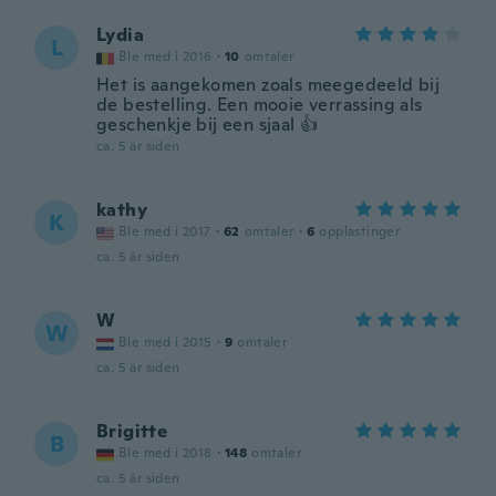
Lydia
L
Ble med i 2016
·
10
omtaler
Het is aangekomen zoals meegedeeld bij
de bestelling. Een mooie verrassing als
geschenkje bij een sjaal 👍
ca. 5 år siden
kathy
K
Ble med i 2017
·
62
omtaler
·
6
opplastinger
ca. 5 år siden
W
W
Ble med i 2015
·
9
omtaler
ca. 5 år siden
Brigitte
B
Ble med i 2018
·
148
omtaler
ca. 5 år siden