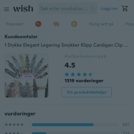
Logg inn
Populært
Nylig sett på
Pop
Kundeomtaler
1 Stykke Elegant Legering Smykker Klipp Cardigan Clip Genser Krage Clip Sjalklemmer Duck Clips Kjoler Sjal Clip for Women Girls 9 Style
Helhetsinntrykk
4.5
1319 vurderinger
Vis produktdetaljer
vurderinger
941
223