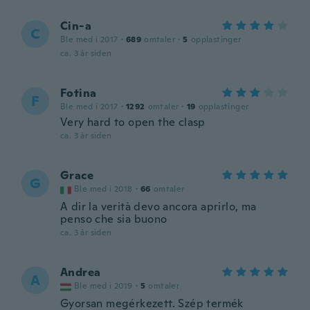
Cin-a
C
Ble med i 2017
·
689
omtaler
·
5
opplastinger
ca. 3 år siden
Fotina
F
Ble med i 2017
·
1292
omtaler
·
19
opplastinger
Very hard to open the clasp
ca. 3 år siden
Grace
G
Ble med i 2018
·
66
omtaler
A dir la verità devo ancora aprirlo, ma
penso che sia buono
ca. 3 år siden
Andrea
A
Ble med i 2019
·
5
omtaler
Gyorsan megérkezett. Szép termék