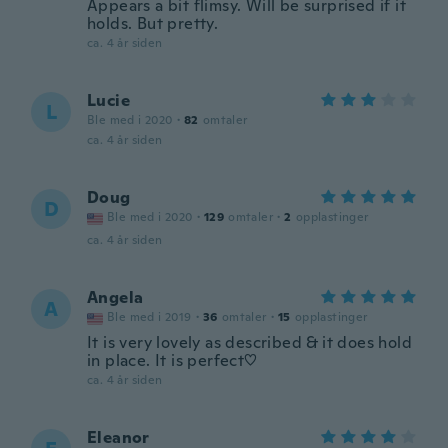
Appears a bit flimsy. Will be surprised if it
holds. But pretty.
ca. 4 år siden
Lucie
L
Ble med i 2020
·
82
omtaler
ca. 4 år siden
Doug
D
Ble med i 2020
·
129
omtaler
·
2
opplastinger
ca. 4 år siden
Angela
A
Ble med i 2019
·
36
omtaler
·
15
opplastinger
It is very lovely as described & it does hold
in place. It is perfect♡
ca. 4 år siden
Eleanor