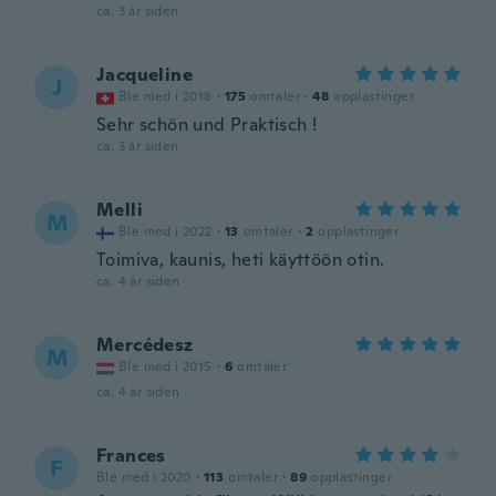
ca. 3 år siden
Jacqueline
J
Ble med i 2018
·
175
omtaler
·
48
opplastinger
Sehr schön und Praktisch !
ca. 3 år siden
Melli
M
Ble med i 2022
·
13
omtaler
·
2
opplastinger
Toimiva, kaunis, heti käyttöön otin.
ca. 4 år siden
Mercédesz
M
Ble med i 2015
·
6
omtaler
ca. 4 år siden
Frances
F
Ble med i 2020
·
113
omtaler
·
89
opplastinger