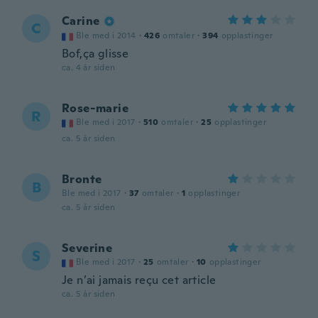
Carine
C
Ble med i 2014
·
426
omtaler
·
394
opplastinger
Bof,ça glisse
ca. 4 år siden
Rose-marie
R
Ble med i 2017
·
510
omtaler
·
25
opplastinger
ca. 5 år siden
Bronte
B
Ble med i 2017
·
37
omtaler
·
1
opplastinger
ca. 5 år siden
Severine
S
Ble med i 2017
·
25
omtaler
·
10
opplastinger
Je n’ai jamais reçu cet article
ca. 5 år siden