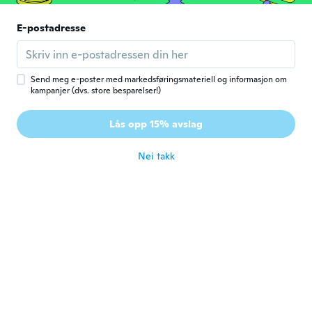
ca. 5 år siden
E-postadresse
Dino
D
Ble med i 2017
·
12
omtaler
ca. 5 år siden
Send meg e-poster med markedsføringsmateriell og informasjon om
kampanjer (dvs. store besparelser!)
Nicolle
N
Lås opp 15% avslag
Ble med i 2017
·
23
omtaler
ca. 5 år siden
Nei takk
nelly
N
Ble med i 2018
·
29
omtaler
ca. 5 år siden
Birgit
B
Ble med i 2019
·
192
omtaler
ca. 5 år siden