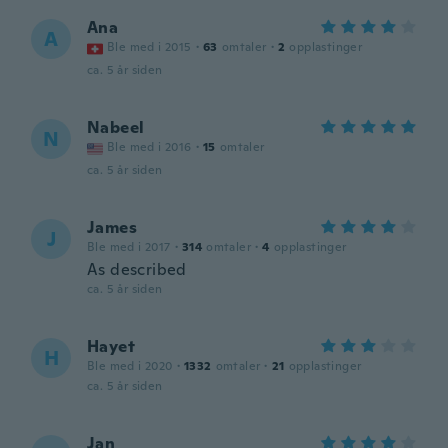
Ana
A
Ble med i 2015
·
63
omtaler
·
2
opplastinger
ca. 5 år siden
Nabeel
N
Ble med i 2016
·
15
omtaler
ca. 5 år siden
James
J
Ble med i 2017
·
314
omtaler
·
4
opplastinger
As described
ca. 5 år siden
Hayet
H
Ble med i 2020
·
1332
omtaler
·
21
opplastinger
ca. 5 år siden
Jan