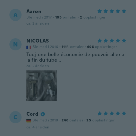
Aaron
A
Ble med i 2017
·
105
omtaler
·
2
opplastinger
ca. 2 år siden
NICOLAS
N
Ble med i 2016
·
1114
omtaler
·
696
opplastinger
Toujtune belle économie de pouvoir aller a
la fin du tube...
ca. 2 år siden
Cord
C
Ble med i 2018
·
246
omtaler
·
25
opplastinger
ca. 4 år siden