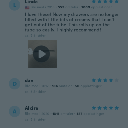
Linda
L
Ble med i 2018
·
559
omtaler
·
1009
opplastinger
I love these! Now my drawers are no longer
filled with little bits of creams that I can’t
get out of the tube. This rolls up on the
tube so easily. I highly recommend!
ca. 5 år siden
dan
D
Ble med i 2017
·
184
omtaler
·
50
opplastinger
ca. 5 år siden
Alcira
A
Ble med i 2020
·
1311
omtaler
·
877
opplastinger
ca. 5 år siden