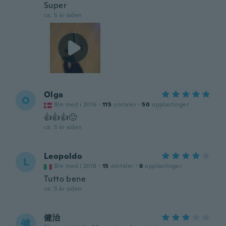
Super
ca. 5 år siden
Olga
O
Ble med i 2016
·
115
omtaler
·
50
opplastinger
👍👍👍🙂
ca. 5 år siden
Leopoldo
L
Ble med i 2018
·
15
omtaler
·
8
opplastinger
Tutto bene
ca. 5 år siden
健治
健