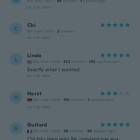
Ble med i 2017
·
39
omtaler
·
1
opplastinger
ca. 5 år siden
Chi
C
Ble med i 2019
·
2
omtaler
ca. 5 år siden
Linda
L
Ble med i 2016
·
222
omtaler
·
132
opplastinger
Exactly what I wanted.
ca. 5 år siden
Horst
H
Ble med i 2019
·
113
omtaler
·
1
opplastinger
ca. 5 år siden
Guitard
G
Ble med i 2020
·
39
omtaler
·
30
opplastinger
Clé très bien mais Ne convient pas aux