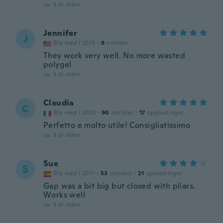
ca. 5 år siden
Jennifer
J
Ble med i 2019
·
9
omtaler
They work very well. No more wasted
polygel
ca. 5 år siden
Claudia
C
Ble med i 2020
·
90
omtaler
·
17
opplastinger
Perfetto e molto utile! Consigliatissimo
ca. 5 år siden
Sue
S
Ble med i 2017
·
53
omtaler
·
21
opplastinger
Gap was a bit big but closed with pliars.
Works well
ca. 5 år siden