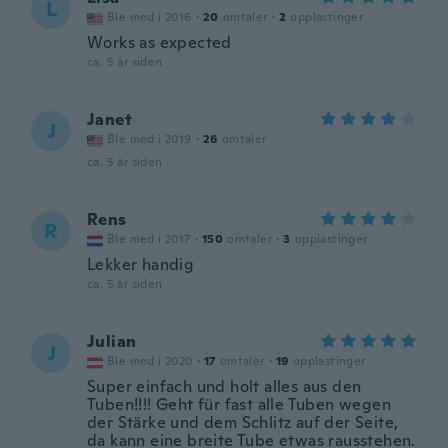
L
Ble med i 2016
·
20
omtaler
·
2
opplastinger
Works as expected
ca. 5 år siden
Janet
J
Ble med i 2019
·
26
omtaler
ca. 5 år siden
Rens
R
Ble med i 2017
·
150
omtaler
·
3
opplastinger
Lekker handig
ca. 5 år siden
Julian
J
Ble med i 2020
·
17
omtaler
·
19
opplastinger
Super einfach und holt alles aus den
Tuben!!!! Geht für fast alle Tuben wegen
der Stärke und dem Schlitz auf der Seite,
da kann eine breite Tube etwas rausstehen.