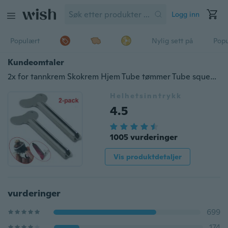
Logg inn
Populært
Nylig sett på
Pop
Kundeomtaler
2x for tannkrem Skokrem Hjem Tube tømmer Tube squeezer Tube reel Tube press Tool Tubenquetscher Tubenaufroller
Helhetsinntrykk
4.5
1005 vurderinger
Vis produktdetaljer
vurderinger
699
174