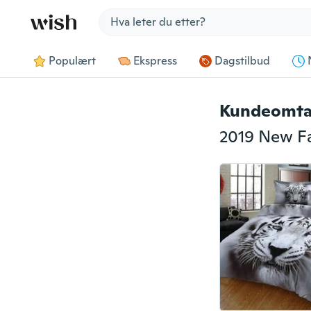
Jump to section
Populært
Ekspress
Dagstilbud
Kundeomta