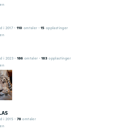
den
d i 2017
·
110
omtaler
·
15
opplastinger
den
d i 2023
·
186
omtaler
·
183
opplastinger
den
LAS
d i 2015
·
78
omtaler
den