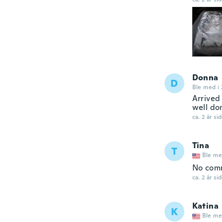
Donna
D
Ble med i
Arrived 
well do
ca. 2 år si
Tina
T
Ble me
No com
ca. 2 år si
Katina
K
Ble me