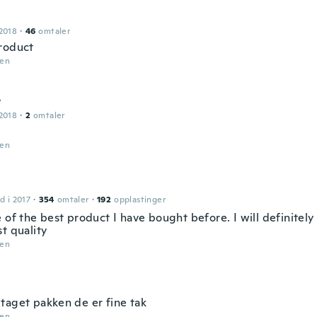
2018
·
46
omtaler
roduct
den
y
2018
·
2
omtaler
den
d i 2017
·
354
omtaler
·
192
opplastinger
 of the best product I have bought before. I will definitel
t quality
den
taget pakken de er fine tak
den