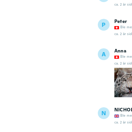
ca. 2 år si
Peter
P
Ble me
ca. 2 år si
Anna
A
Ble me
ca. 2 år si
NICHO
N
Ble me
ca. 2 år si