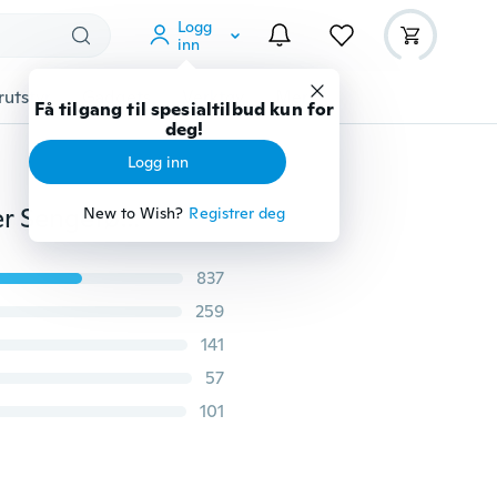
Logg
inn
rutstyr
Gadgets
Verktøy
Mer
Få tilgang til spesialtilbud kun for
deg!
Logg inn
2019 New Fashion 100% bomull 3D naturtro hvitt Tiger Sengetøy Sett dynetrekk sett sett Putetrekk (Enkel / Twin / Dobbel / Full / Queen / King Size for Choice)
New to Wish?
Registrer deg
837
259
141
57
101