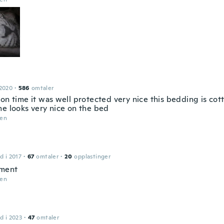
 2020
·
586
omtaler
on time it was well protected very nice this bedding is cot
ne looks very nice on the bed
den
d i 2017
·
67
omtaler
·
20
opplastinger
ment
den
d i 2023
·
47
omtaler