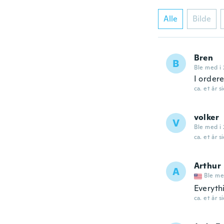
Alle
Bilde
Bren
B
Ble med i
I ordere
ca. et år s
volker
V
Ble med i 
ca. et år s
Arthur
A
Ble me
Everyth
ca. et år s