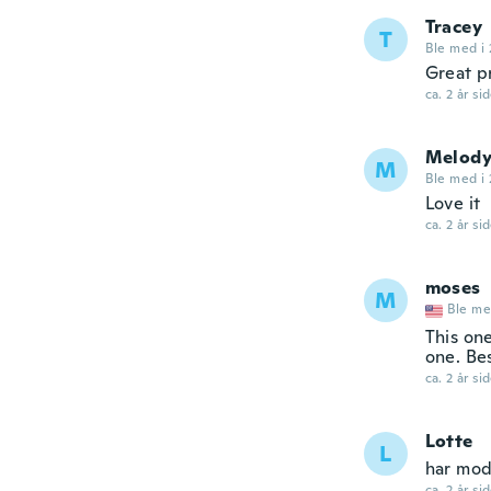
Tracey
T
Ble med i 
Great p
ca. 2 år si
Melod
M
Ble med i 
Love it
ca. 2 år si
moses
M
Ble me
This one
one. Bes
ca. 2 år si
Lotte
L
har mod
ca. 2 år si