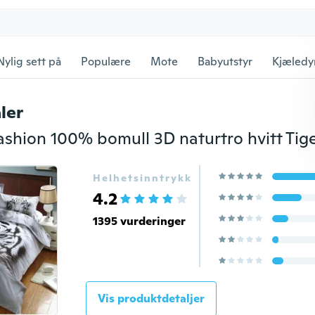
Nylig sett på
Populære
Mote
Babyutstyr
Kjæledy
ler
Helhetsinntrykk
4.2
1395 vurderinger
Vis produktdetaljer