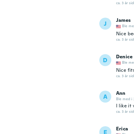
ca. 3 år si
James
J
Ble me
Nice be
ca. 3 år si
Denice
D
Ble me
Nice fit
ca. 3 år si
Ann
A
Ble med i 
I like i
ca. 3 år si
Erica
E