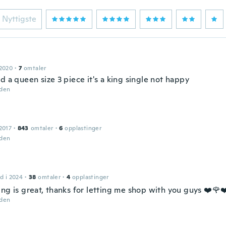
Nyttigste
 2020
·
7
omtaler
d a queen size 3 piece it's a king single not happy
iden
2017
·
843
omtaler
·
6
opplastinger
iden
d i 2024
·
38
omtaler
·
4
opplastinger
ing is great, thanks for letting me shop with you guys ❤️🌹❤
iden