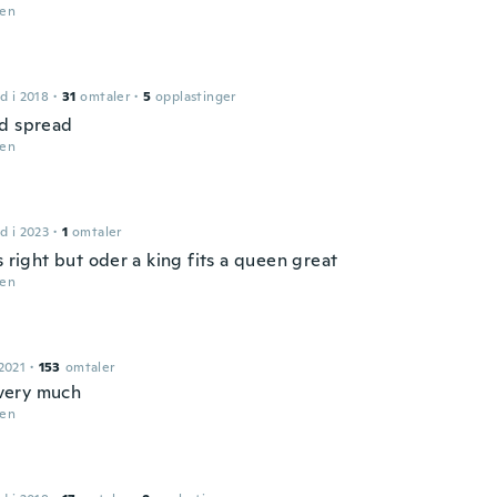
den
d i 2018
·
31
omtaler
·
5
opplastinger
d spread
den
d i 2023
·
1
omtaler
s right but oder a king fits a queen great
den
2021
·
153
omtaler
t very much
den