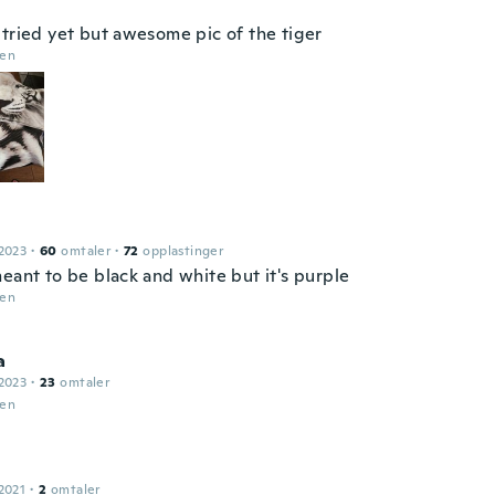
 tried yet but awesome pic of the tiger
den
2023
·
60
omtaler
·
72
opplastinger
eant to be black and white but it's purple
den
a
2023
·
23
omtaler
den
2021
·
2
omtaler