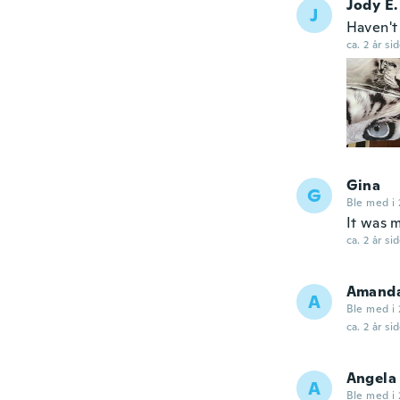
Jody E.
J
Haven't
ca. 2 år si
Gina
G
Ble med i 
It was m
ca. 2 år si
Amand
A
Ble med i 
ca. 2 år si
Angela
A
Ble med i 