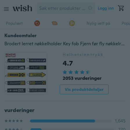
Logg inn
Populært
Nylig sett på
Pop
Kundeomtaler
Brodert lerret nøkkelholder Key fob Fjern før fly nøkkelring for motorsykkel og bil
Helhetsinntrykk
4.7
2053 vurderinger
Vis produktdetaljer
vurderinger
1,645
270