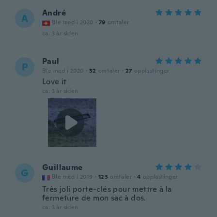
André
A
Ble med i 2020
·
79
omtaler
ca. 3 år siden
Paul
P
Ble med i 2020
·
32
omtaler
·
27
opplastinger
Love it
ca. 3 år siden
Guillaume
G
Ble med i 2019
·
123
omtaler
·
4
opplastinger
Très joli porte-clés pour mettre à la
fermeture de mon sac à dos.
ca. 3 år siden