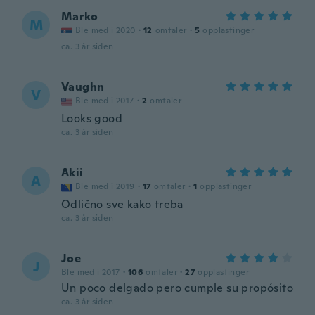
Marko
M
Ble med i 2020
·
12
omtaler
·
5
opplastinger
ca. 3 år siden
Vaughn
V
Ble med i 2017
·
2
omtaler
Looks good
ca. 3 år siden
Akii
A
Ble med i 2019
·
17
omtaler
·
1
opplastinger
Odlično sve kako treba
ca. 3 år siden
Joe
J
Ble med i 2017
·
106
omtaler
·
27
opplastinger
Un poco delgado pero cumple su propósito
ca. 3 år siden