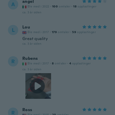
angel
A
Ble med i 2022
·
100
omtaler
·
18
opplastinger
ca. 3 år siden
Lou
L
Ble med i 2017
·
179
omtaler
·
59
opplastinger
Great quality
ca. 3 år siden
Rubens
R
Ble med i 2017
·
8
omtaler
·
4
opplastinger
ca. 3 år siden
Ross
R
Ble med i 2015
·
20
omtaler