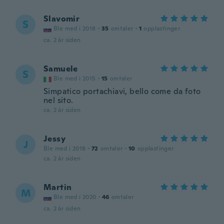
Slavomir
S
Ble med i 2018
·
35
omtaler
·
1
opplastinger
ca. 2 år siden
Samuele
S
Ble med i 2015
·
15
omtaler
Simpatico portachiavi, bello come da foto
nel sito.
ca. 2 år siden
Jessy
J
Ble med i 2018
·
72
omtaler
·
10
opplastinger
ca. 2 år siden
Martin
M
Ble med i 2020
·
46
omtaler
ca. 2 år siden