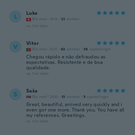
Luke
L
Ble med i 2018
·
21
omtaler
ca. 3 år siden
Vitor
V
Ble med i 2021
·
62
omtaler
·
38
opplastinger
Chegou rápido e não defraudou as
espectativas. Resistente e de boa
qualidade.
ca. 3 år siden
Saša
S
Ble med i 2020
·
13
omtaler
·
5
opplastinger
Great, beautiful, arrived very quickly and i
even got one more. Thank you. You have all
my references. Greetings.
ca. 3 år siden