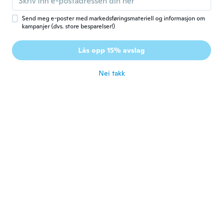
Ble med i 2018
·
629
omtaler
ca. 3 år siden
Send meg e-poster med markedsføringsmateriell og informasjon om
kampanjer (dvs. store besparelser!)
Przemek
P
Lås opp 15% avslag
Ble med i 2022
·
1
omtaler
ca. 3 år siden
Nei takk
Seppo
S
Ble med i 2018
·
147
omtaler
ca. 3 år siden
Derek
D
Ble med i 2020
·
41
omtaler
·
17
opplastinger
Nice keychain
ca. 3 år siden
Barnet
B
Ble med i 2015
·
153
omtaler
·
10
opplastinger
ca. 3 år siden