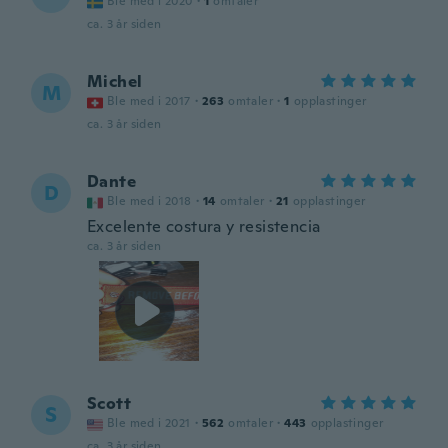
Ble med i 2020
·
1
omtaler
ca. 3 år siden
Michel
M
Ble med i 2017
·
263
omtaler
·
1
opplastinger
ca. 3 år siden
Dante
D
Ble med i 2018
·
14
omtaler
·
21
opplastinger
Excelente costura y resistencia
ca. 3 år siden
Scott
S
Ble med i 2021
·
562
omtaler
·
443
opplastinger
ca. 3 år siden