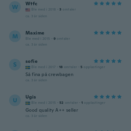
Wtfc
W
Ble med i 2018
·
3
omtaler
ca. 3 år siden
Maxime
M
Ble med i 2015
·
9
omtaler
ca. 3 år siden
sofie
S
Ble med i 2017
·
18
omtaler
·
5
opplastinger
Så fina på crewbagen
ca. 3 år siden
Ugis
U
Ble med i 2015
·
52
omtaler
·
1
opplastinger
Good quality A++ seller
ca. 3 år siden