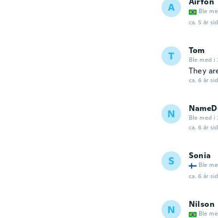
Airton
A
Ble me
ca. 5 år si
Tom
T
Ble med i 
They ar
ca. 6 år si
NameDe
N
Ble med i 
ca. 6 år si
Sonia
S
Ble me
ca. 6 år si
Nilson
N
Ble me