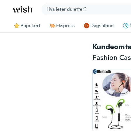
Jump to section
Populært
Ekspress
Dagstilbud
Kundeomta