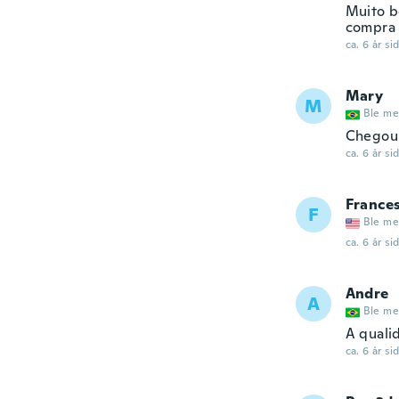
Muito b
compra
ca. 6 år si
Mary
M
Ble me
Chegou
ca. 6 år si
France
F
Ble me
ca. 6 år si
Andre
A
Ble me
A quali
ca. 6 år si