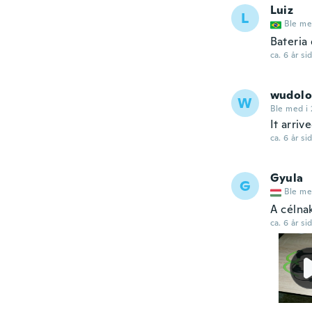
Luiz
L
Ble me
Bateria
ca. 6 år si
wudolo
W
Ble med i 
It arriv
ca. 6 år si
Gyula
G
Ble me
A célna
ca. 6 år si