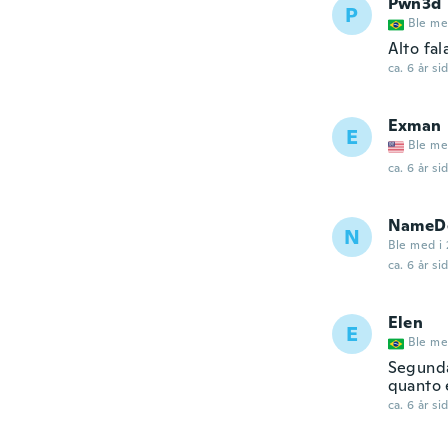
Pwn3d
P
Ble me
Alto fa
ca. 6 år si
Exman
E
Ble me
ca. 6 år si
NameDe
N
Ble med i 
ca. 6 år si
Elen
E
Ble me
Segunda
quanto 
ca. 6 år si