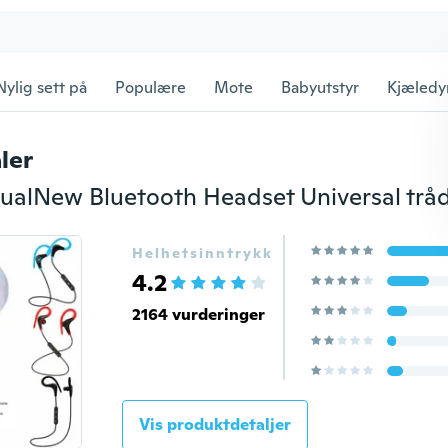
Nylig sett på
Populære
Mote
Babyutstyr
Kjæledy
ler
Helhetsinntrykk
4.2
2164 vurderinger
Vis produktdetaljer