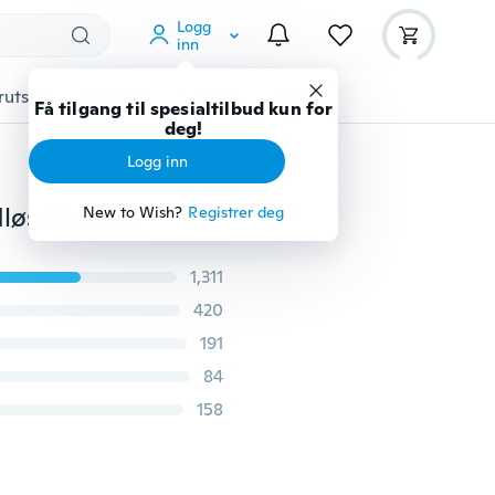
Logg
inn
rutstyr
Gadgets
Verktøy
Mer
Få tilgang til spesialtilbud kun for
deg!
Logg inn
Fashion CasualNew Bluetooth Headset Universal trådløs Bluetooth Stereo Sportshodetelefon med mikrofon-ørepropper
New to Wish?
Registrer deg
1,311
420
191
84
158