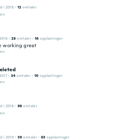
d i 2018
·
12
omtaler
den
2016
·
28
omtaler
·
16
opplastinger
e working great
den
leted
2017
·
34
omtaler
·
10
opplastinger
den
d i 2018
·
98
omtaler
den
d i 2019
·
39
omtaler
·
63
opplastinger