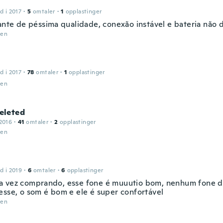
d i 2017
·
5
omtaler
·
1
opplastinger
lante de péssima qualidade, conexão instável e bateria não 
den
d i 2017
·
78
omtaler
·
1
opplastinger
den
leted
2016
·
41
omtaler
·
2
opplastinger
den
d i 2019
·
6
omtaler
·
6
opplastinger
 vez comprando, esse fone é muuutio bom, nenhum fone d
esse, o som é bom e ele é super confortável
den