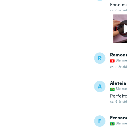
Fone mu
ca. 6 år si
Ramon
R
Ble me
ca. 6 år si
Aleteia
A
Ble me
Perfeit
ca. 6 år si
Fernan
F
Ble me