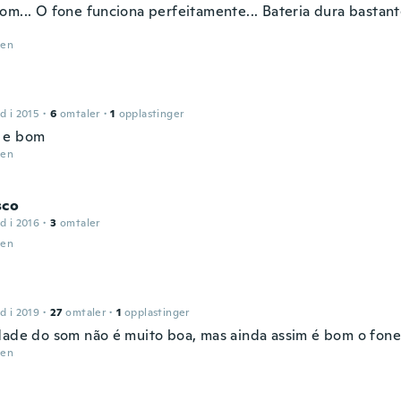
om... O fone funciona perfeitamente... Bateria dura bastant
den
d i 2015
·
6
omtaler
·
1
opplastinger
 e bom
den
sco
d i 2016
·
3
omtaler
den
d i 2019
·
27
omtaler
·
1
opplastinger
dade do som não é muito boa, mas ainda assim é bom o fon
den