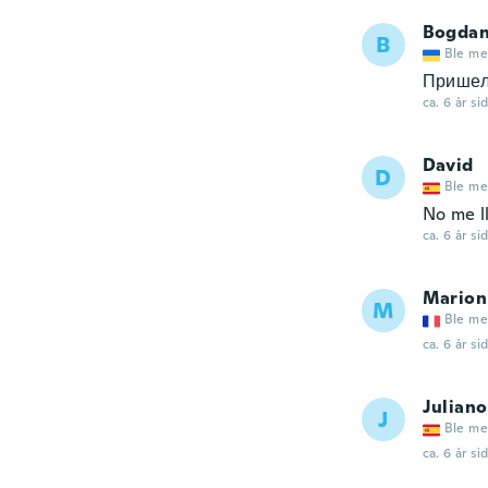
Bogda
B
Ble me
Пришел
ca. 6 år si
David
D
Ble me
No me l
ca. 6 år si
Marion
M
Ble me
ca. 6 år si
Juliano
J
Ble me
ca. 6 år si