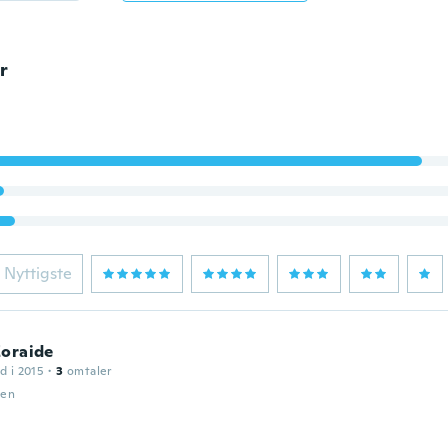
r
Nyttigste
Zoraide
d i 2015
·
3
omtaler
den