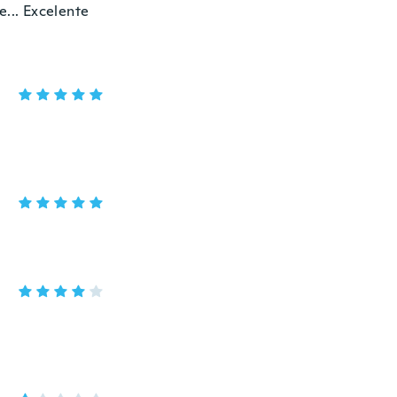
e... Excelente
e