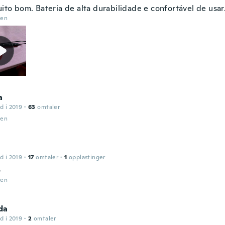
ito bom. Bateria de alta durabilidade e confortável de usar
den
a
d i 2019
·
63
omtaler
den
d i 2019
·
17
omtaler
·
1
opplastinger
o
den
da
d i 2019
·
2
omtaler