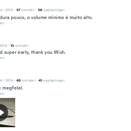
d i 2018
·
37
omtaler
·
58
opplastinger
 dura pouco, o volume mínimo é muito alto.
den
2019
·
12
omtaler
ed super early, thank you Wish.
den
d i 2018
·
40
omtaler
·
41
opplastinger
k megfelel.
den