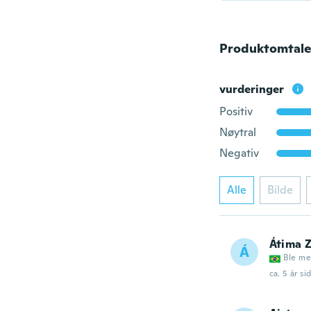
Produktomtale
vurderinger
Positiv
Nøytral
Negativ
Alle
Bilde
Átima 
Á
Ble me
ca. 5 år si