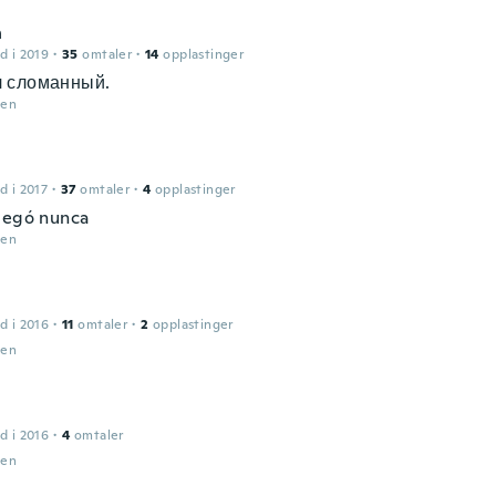
n
d i 2019
·
35
omtaler
·
14
opplastinger
 сломанный.
den
d i 2017
·
37
omtaler
·
4
opplastinger
legó nunca
den
d i 2016
·
11
omtaler
·
2
opplastinger
den
d i 2016
·
4
omtaler
den