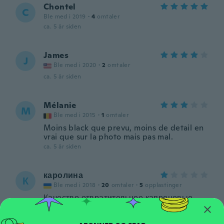
Chontel
C
Ble med i 2019
·
4
omtaler
ca. 5 år siden
James
J
Ble med i 2020
·
2
omtaler
ca. 5 år siden
Mélanie
M
Ble med i 2015
·
1
omtaler
Moins black que prevu, moins de detail en
vrai que sur la photo mais pas mal.
ca. 5 år siden
каролина
К
Ble med i 2018
·
20
omtaler
·
5
opplastinger
Качество отвратительное,капроновые
колготки плотнее будут и менее
прозрачные