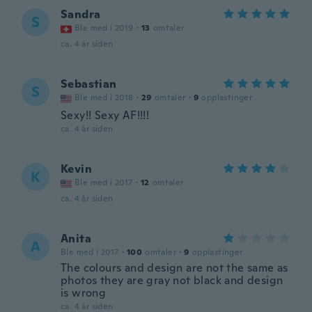
Sandra
S
Ble med i 2019
·
13
omtaler
ca. 4 år siden
Sebastian
S
Ble med i 2018
·
29
omtaler
·
9
opplastinger
Sexy!! Sexy AF!!!!
ca. 4 år siden
Kevin
K
Ble med i 2017
·
12
omtaler
ca. 4 år siden
Anita
A
Ble med i 2017
·
100
omtaler
·
9
opplastinger
The colours and design are not the same as
photos they are gray not black and design
is wrong
ca. 4 år siden