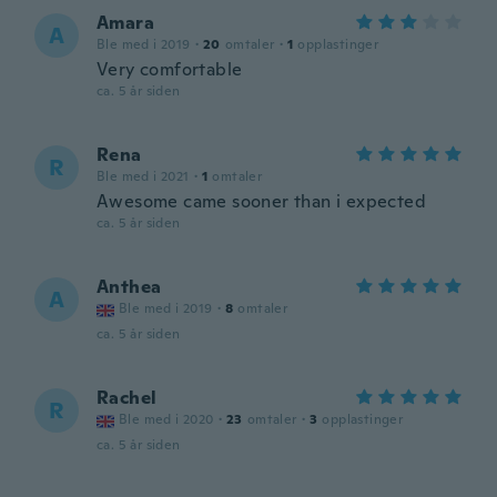
Amara
A
Ble med i 2019
·
20
omtaler
·
1
opplastinger
Very comfortable
ca. 5 år siden
Rena
R
Ble med i 2021
·
1
omtaler
Awesome came sooner than i expected
ca. 5 år siden
Anthea
A
Ble med i 2019
·
8
omtaler
ca. 5 år siden
Rachel
R
Ble med i 2020
·
23
omtaler
·
3
opplastinger
ca. 5 år siden