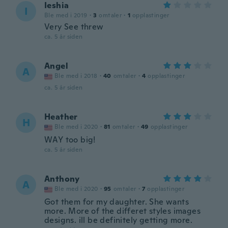
Ieshia
I
Ble med i 2019
·
3
omtaler
·
1
opplastinger
Very See threw
ca. 5 år siden
Angel
A
Ble med i 2018
·
40
omtaler
·
4
opplastinger
ca. 5 år siden
Heather
H
Ble med i 2020
·
81
omtaler
·
49
opplastinger
WAY too big!
ca. 5 år siden
Anthony
A
Ble med i 2020
·
95
omtaler
·
7
opplastinger
Got them for my daughter. She wants
more. More of the differet styles images
designs. ill be definitely getting more.