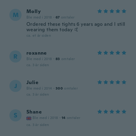
Molly
M
Ble med i 2018
·
67
omtaler
Ordered these tights 6 years ago and I still
wearing them today 🤙
ca. et år siden
roxanne
R
Ble med i 2018
·
83
omtaler
ca. 3 år siden
Julie
J
Ble med i 2014
·
300
omtaler
ca. 3 år siden
Shane
S
Ble med i 2018
·
14
omtaler
ca. 3 år siden