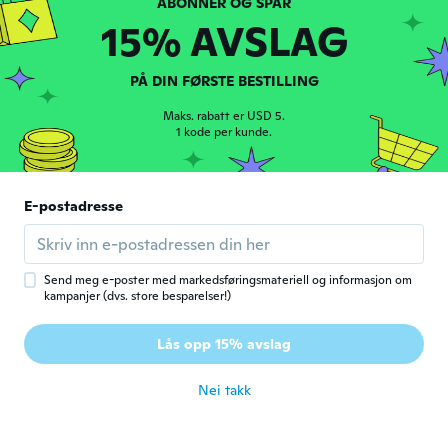
ca. 5 år siden
15% AVSLAG
Echo
E
Ble med i 2021
PÅ DIN FØRSTE BESTILLING
·
1
omtaler
Supposed of bean skull they are wings
Maks. rabatt er USD 5.
ca. 5 år siden
1 kode per kunde.
Gerhard
G
Ble med i 2019
·
2
omtaler
E-postadresse
Super passend, sexy
ca. 5 år siden
Send meg e-poster med markedsføringsmateriell og informasjon om
kampanjer (dvs. store besparelser!)
Ana
A
Ble med i 2019
·
100
omtaler
Lås opp 15% avslag
No estoy satisfecha
ca. 5 år siden
Nei takk
Nuncy
N
Ble med i 2018
·
3
omtaler