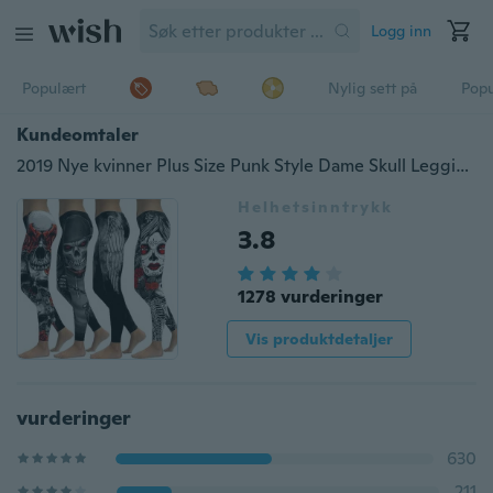
Logg inn
Populært
Nylig sett på
Pop
Kundeomtaler
2019 Nye kvinner Plus Size Punk Style Dame Skull Leggings High Elastic Gym Fashion Fitness Leggings Sports Yoga Bukser
Helhetsinntrykk
3.8
1278 vurderinger
Vis produktdetaljer
vurderinger
630
211