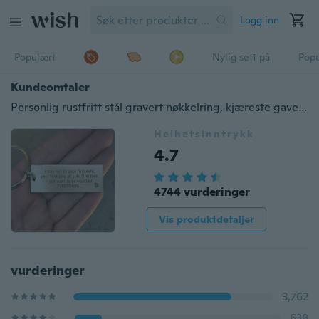
Logg inn
Populært
Nylig sett på
Pop
Kundeomtaler
Personlig rustfritt stål gravert nøkkelring, kjæreste gave, herre nøkkelring, tilpasset nøkkelring, kjæreste nøkkelring, gaver til menn, ektemann gave, Anniversairen
Helhetsinntrykk
4.7
4744 vurderinger
Vis produktdetaljer
vurderinger
3,762
638