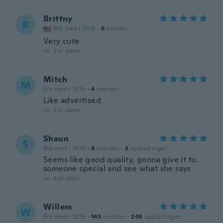
Brittny
B
Ble med i 2018
·
6
omtaler
Very cute
ca. 2 år siden
Mitch
M
Ble med i 2019
·
4
omtaler
Like advertised
ca. 3 år siden
Shaun
S
Ble med i 2016
·
8
omtaler
·
3
opplastinger
Seems like good quality, gonna give it to
someone special and see what she says
ca. 4 år siden
Willem
W
Ble med i 2016
·
143
omtaler
·
249
opplastinger