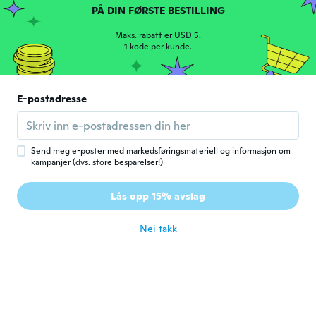
PÅ DIN FØRSTE BESTILLING
Ble med i 2016
·
64
omtaler
·
8
opplastinger
love it says the thing, inexpensive, but
Maks. rabatt er USD 5.
good quality.
1 kode per kunde.
ca. 5 år siden
E-postadresse
Cindy
C
Ble med i 2018
·
11
omtaler
·
1
opplastinger
ca. 5 år siden
Send meg e-poster med markedsføringsmateriell og informasjon om
kampanjer (dvs. store besparelser!)
Krissie
K
Ble med i 2017
·
10
omtaler
·
2
opplastinger
Lås opp 15% avslag
ca. 5 år siden
Nei takk
ZaC
Z
Ble med i 2019
·
38
omtaler
·
3
opplastinger
looks nice
ca. 5 år siden