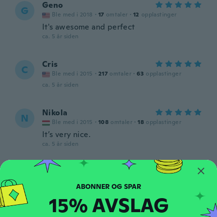
Geno
G
Ble med i 2018
·
17
omtaler
·
12
opplastinger
It's awesome and perfect
ca. 5 år siden
Cris
C
Ble med i 2015
·
217
omtaler
·
63
opplastinger
ca. 5 år siden
Nikola
N
Ble med i 2015
·
108
omtaler
·
18
opplastinger
It’s very nice.
ca. 5 år siden
Gabriel
G
Ble med i 2018
·
52
omtaler
·
5
opplastinger
ca. 5 år siden
15% AVSLAG