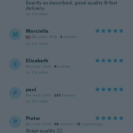
Exactly as described, good quality & fast
delivery.
ca. 4 år siden
Marciella
M
Ble med i 2016
·
3
omtaler
ca. 4 år siden
Elizabeth
E
Ble med i 2016
·
6
omtaler
ca. 4 år siden
paul
P
Ble med i 2015
·
237
omtaler
ca. 4 år siden
Pieter
P
Ble med i 2016
·
30
omtaler
·
12
opplastinger
Great quality 👌🏻