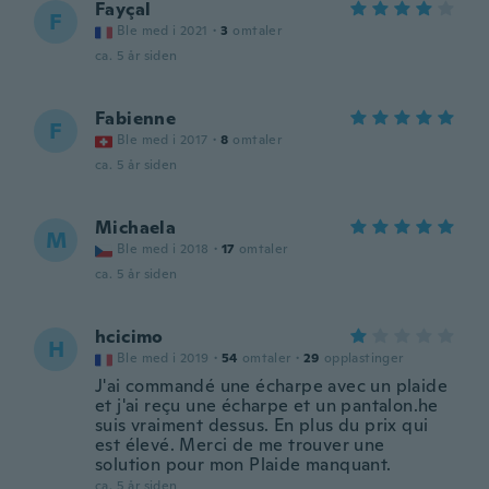
Fayçal
F
Ble med i 2021
·
3
omtaler
ca. 5 år siden
Fabienne
F
Ble med i 2017
·
8
omtaler
ca. 5 år siden
Michaela
M
Ble med i 2018
·
17
omtaler
ca. 5 år siden
hcicimo
H
Ble med i 2019
·
54
omtaler
·
29
opplastinger
J'ai commandé une écharpe avec un plaide
et j'ai reçu une écharpe et un pantalon.he
suis vraiment dessus. En plus du prix qui
est élevé. Merci de me trouver une
solution pour mon Plaide manquant.
ca. 5 år siden