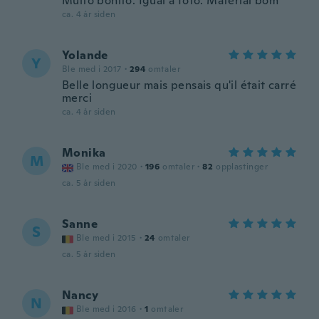
Muito bonito. Igual a foto. Material bom
ca. 4 år siden
Yolande
Y
Ble med i 2017
·
294
omtaler
Belle longueur mais pensais qu'il était carré
merci
ca. 4 år siden
Monika
M
Ble med i 2020
·
196
omtaler
·
82
opplastinger
ca. 5 år siden
Sanne
S
Ble med i 2015
·
24
omtaler
ca. 5 år siden
Nancy
N
Ble med i 2016
·
1
omtaler