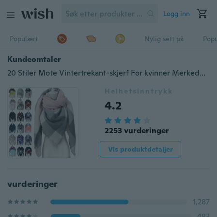
Logg inn
Populært
Nylig sett på
Pop
Kundeomtaler
20 Stiler Mote Vintertrekant-skjerf For kvinner Merkedesigner Pashmina Sjal Cashmere Pledd Skjerf Teppe Cashmere Sjal Kvinner Skjerf
Helhetsinntrykk
4.2
2253 vurderinger
Vis produktdetaljer
vurderinger
1,287
483