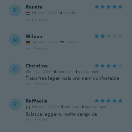
Renáta
R
Ble med i 2020
·
2
omtaler
ca. 5 år siden
Milena
M
Ble med i 2020
·
25
omtaler
ca. 5 år siden
Christine
C
Ble med i 2016
·
81
omtaler
·
1
opplastinger
Tissu très léger mais vraiment confortable
ca. 5 år siden
Raffaella
R
Ble med i 2020
·
13
omtaler
·
6
opplastinger
Sciarpa leggera, molto semplice
ca. 5 år siden