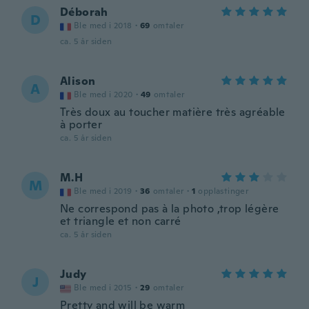
Déborah
D
Ble med i 2018
·
69
omtaler
ca. 5 år siden
Alison
A
Ble med i 2020
·
49
omtaler
Très doux au toucher matière très agréable
à porter
ca. 5 år siden
M.H
M
Ble med i 2019
·
36
omtaler
·
1
opplastinger
Ne correspond pas à la photo ,trop légère
et triangle et non carré
ca. 5 år siden
Judy
J
Ble med i 2015
·
29
omtaler
Pretty and will be warm