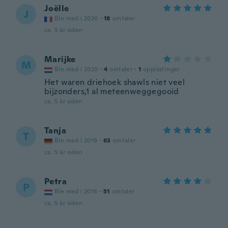
Joëlle
J
Ble med i 2020
·
18
omtaler
ca. 5 år siden
Marijke
M
Ble med i 2020
·
4
omtaler
·
1
opplastinger
Het waren driehoek shawls niet veel
bijzonders,1 al meteenweggegooid
ca. 5 år siden
Tanja
T
Ble med i 2019
·
63
omtaler
ca. 5 år siden
Petra
P
Ble med i 2016
·
51
omtaler
ca. 5 år siden