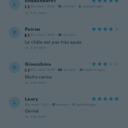
lindalindor91
L
Ble med i 2018
·
12
omtaler
·
2
opplastinger
ca. 4 år siden
Poirier
P
Ble med i 2019
·
18
omtaler
Le châle est pas très epais
ca. 4 år siden
Gioacchina
G
Ble med i 2019
·
98
omtaler
·
21
opplastinger
Molto carina
ca. 4 år siden
Laury
L
Ble med i 2021
·
17
omtaler
·
1
opplastinger
Genial
ca. 4 år siden