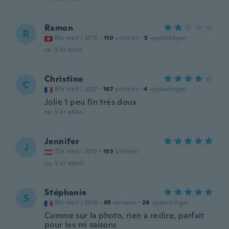
Ramon
R
Ble med i 2015
·
110
omtaler
·
5
opplastinger
ca. 5 år siden
Christine
C
Ble med i 2017
·
167
omtaler
·
4
opplastinger
Jolie 1 peu fin très doux
ca. 5 år siden
Jennifer
J
Ble med i 2017
·
133
omtaler
ca. 5 år siden
Stéphanie
S
Ble med i 2016
·
95
omtaler
·
26
opplastinger
Comme sur la photo, rien à redire, parfait
pour les mi saisons