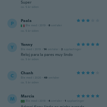
Super
ca. 5 år siden
Paola
P
Ble med i 2019
·
8
omtaler
ca. 5 år siden
Yenny
Y
Ble med i 2019
·
14
omtaler
·
2
opplastinger
Reloj para la pares muy lindo
ca. 5 år siden
Chanh
C
Ble med i 2020
·
49
omtaler
ca. 5 år siden
Marcia
M
Ble med i 2018
·
4
omtaler
·
1
opplastinger
Adorei ficou lindo na minha parede