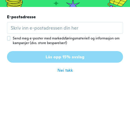
Beautiful
ca. 6 år siden
E-postadresse
Send meg e-poster med markedsføringsmateriell og informasjon om
kampanjer (dvs. store besparelser!)
Gabriella
G
Lås opp 15% avslag
Ble med i 2017
·
32
omtaler
·
3
opplastinger
ca. 6 år siden
Nei takk
Sandro
S
Ble med i 2018
·
1
omtaler
ca. 6 år siden
Megan
M
Ble med i 2017
·
17
omtaler
It didn't grow.
ca. 6 år siden