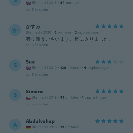
S
Ble med i 2015
·
34
omtaler
ca. 5 år siden
かすみ
か
Ble med i 2020
·
2
omtaler
·
2
opplastinger
有り難うございます、気に入りました。
ca. 5 år siden
Sue
S
Ble med i 2019
·
129
omtaler
·
4
opplastinger
ca. 5 år siden
Simona
S
Ble med i 2019
·
31
omtaler
·
1
opplastinger
ca. 5 år siden
Abdulvahap
A
Ble med i 2016
·
31
omtaler