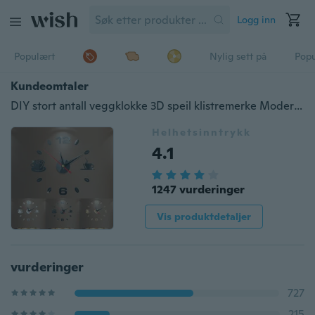
Logg inn
Populært
Nylig sett på
Pop
Kundeomtaler
DIY stort antall veggklokke 3D speil klistremerke Moderne hjemmekontor dekor kunstoverføringsbilde
Helhetsinntrykk
4.1
1247 vurderinger
Vis produktdetaljer
vurderinger
727
215