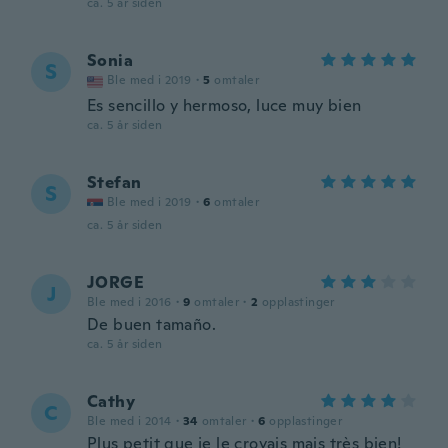
ca. 5 år siden
Sonia
S
Ble med i 2019
·
5
omtaler
Es sencillo y hermoso, luce muy bien
ca. 5 år siden
Stefan
S
Ble med i 2019
·
6
omtaler
ca. 5 år siden
JORGE
J
Ble med i 2016
·
9
omtaler
·
2
opplastinger
De buen tamaño.
ca. 5 år siden
Cathy
C
Ble med i 2014
·
34
omtaler
·
6
opplastinger
Plus petit que je le croyais mais très bien!