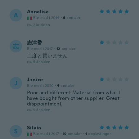
Annalisa
A
Ble med i 2014
·
6
omtaler
ca. 2 år siden
志津香
志
Ble med i 2017
·
12
omtaler
二度と買いません
ca. 5 år siden
Janice
J
Ble med i 2020
·
4
omtaler
Poor and different Material from what I
have bought from other supplier. Great
disppointment.
ca. 5 år siden
Silvia
S
Ble med i 2017
·
19
omtaler
·
1
opplastinger