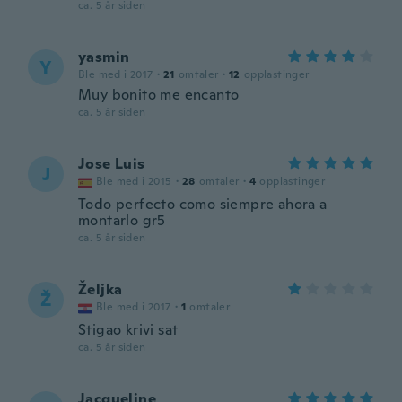
ca. 5 år siden
yasmin
Y
Ble med i 2017
·
21
omtaler
·
12
opplastinger
Muy bonito me encanto
ca. 5 år siden
Jose Luis
J
Ble med i 2015
·
28
omtaler
·
4
opplastinger
Todo perfecto como siempre ahora a
montarlo gr5
ca. 5 år siden
Željka
Ž
Ble med i 2017
·
1
omtaler
Stigao krivi sat
ca. 5 år siden
Jacqueline