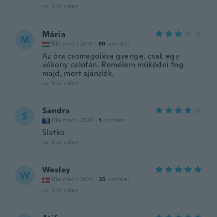
ca. 5 år siden
Mária
M
Ble med i 2019
·
80
omtaler
Az óra csomagolása gyenge, csak egy
vékony celofán. Remélem működni fog
majd, mert ajándék.
ca. 5 år siden
Sandra
S
Ble med i 2020
·
1
omtaler
Slatko
ca. 5 år siden
Wesley
W
Ble med i 2020
·
35
omtaler
ca. 5 år siden