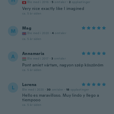
H
Ble med i 2016
·
5
omtaler
·
2
opplastinger
Very nice exactly like I imagined
ca. 5 år siden
Mag
M
Ble med i 2020
·
4
omtaler
ca. 5 år siden
Annamaria
A
Ble med i 2017
·
3
omtaler
Pont amiet vártam, nagyon szép köszönöm
ca. 5 år siden
Lorena
L
Ble med i 2020
·
30
omtaler
·
18
opplastinger
Hello es maravilloso. Muy lindo y llego a
tiempooo
ca. 5 år siden