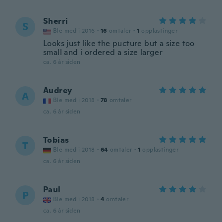
Sherri
S
Ble med i 2016
·
16
omtaler
·
1
opplastinger
Looks just like the pucture but a size too
small and i ordered a size larger
ca. 6 år siden
Audrey
A
Ble med i 2018
·
78
omtaler
ca. 6 år siden
Tobias
T
Ble med i 2018
·
64
omtaler
·
1
opplastinger
ca. 6 år siden
Paul
P
Ble med i 2018
·
4
omtaler
ca. 6 år siden