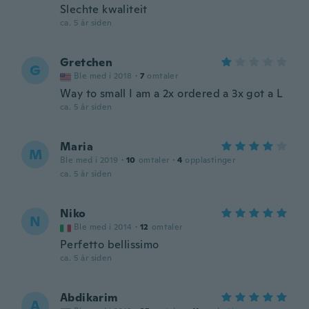
Slechte kwaliteit
ca. 5 år siden
Gretchen
G
Ble med i 2018
·
7
omtaler
Way to small I am a 2x ordered a 3x got a L
ca. 5 år siden
Maria
M
Ble med i 2019
·
10
omtaler
·
4
opplastinger
ca. 5 år siden
Niko
N
Ble med i 2014
·
12
omtaler
Perfetto bellissimo
ca. 5 år siden
Abdikarim
A