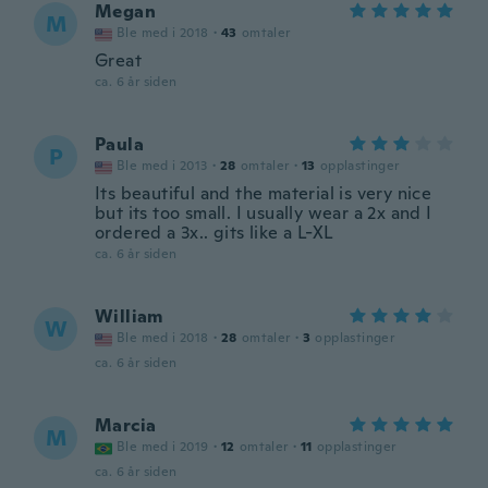
Megan
M
Ble med i 2018
·
43
omtaler
Great
ca. 6 år siden
Paula
P
Ble med i 2013
·
28
omtaler
·
13
opplastinger
Its beautiful and the material is very nice
but its too small. I usually wear a 2x and I
ordered a 3x.. gits like a L-XL
ca. 6 år siden
William
W
Ble med i 2018
·
28
omtaler
·
3
opplastinger
ca. 6 år siden
Marcia
M
Ble med i 2019
·
12
omtaler
·
11
opplastinger
ca. 6 år siden