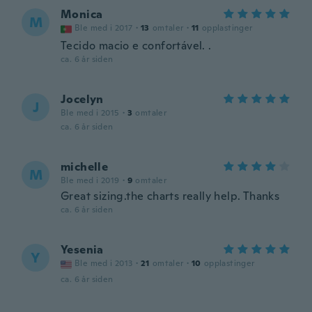
Monica
M
Ble med i 2017
·
13
omtaler
·
11
opplastinger
Tecido macio e confortável. .
ca. 6 år siden
Jocelyn
J
Ble med i 2015
·
3
omtaler
ca. 6 år siden
michelle
M
Ble med i 2019
·
9
omtaler
Great sizing.the charts really help. Thanks
ca. 6 år siden
Yesenia
Y
Ble med i 2013
·
21
omtaler
·
10
opplastinger
ca. 6 år siden