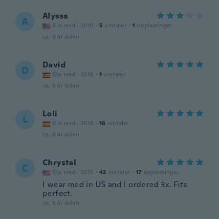
Alyssa
A
Ble med i 2019
·
5
omtaler
·
1
opplastinger
ca. 6 år siden
David
D
Ble med i 2018
·
1
omtaler
ca. 6 år siden
Loli
L
Ble med i 2014
·
16
omtaler
ca. 6 år siden
Chrystal
C
Ble med i 2015
·
42
omtaler
·
17
opplastinger
I wear med in US and I ordered 3x. Fits
perfect.
ca. 6 år siden