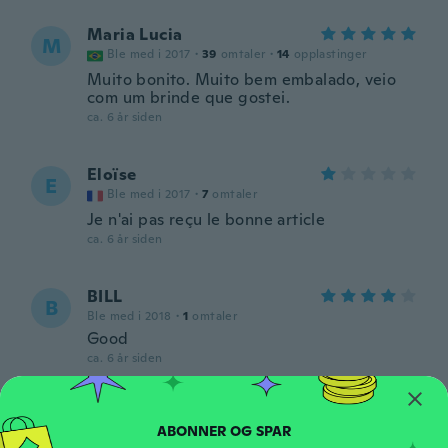
Maria Lucia
M
Ble med i 2017
·
39
omtaler
·
14
opplastinger
Muito bonito. Muito bem embalado, veio
com um brinde que gostei.
ca. 6 år siden
Eloïse
E
Ble med i 2017
·
7
omtaler
Je n'ai pas reçu le bonne article
ca. 6 år siden
BILL
B
Ble med i 2018
·
1
omtaler
Good
ca. 6 år siden
Rosa Lucia
R
Ble med i 2017
·
2
omtaler