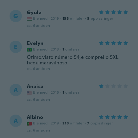
Gyula
G
Ble med i 2019
·
138
omtaler
·
3
opplastinger
ca. 6 år siden
Evelyn
E
Ble med i 2018
·
1
omtaler
Ótimo.visto número 54,e comprei o 5XL
ficou maravilhoso
ca. 6 år siden
Anaisa
A
Ble med i 2016
·
1
omtaler
ca. 6 år siden
Albino
A
Ble med i 2019
·
218
omtaler
·
7
opplastinger
ca. 6 år siden