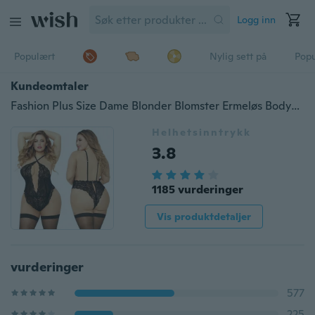
Logg inn
Populært
Nylig sett på
Pop
Kundeomtaler
Fashion Plus Size Dame Blonder Blomster Ermeløs Bodysuit Nattøy Undertøy Lingeries (3XL, 4XL, 5XL)
Helhetsinntrykk
3.8
1185 vurderinger
Vis produktdetaljer
vurderinger
577
225