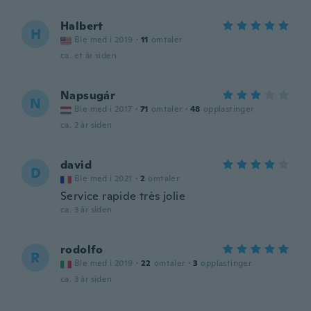
Halbert
H
Ble med i 2019
·
11
omtaler
ca. et år siden
Napsugár
N
Ble med i 2017
·
71
omtaler
·
48
opplastinger
ca. 2 år siden
david
D
Ble med i 2021
·
2
omtaler
Service rapide très jolie
ca. 3 år siden
rodolfo
R
Ble med i 2019
·
22
omtaler
·
3
opplastinger
ca. 3 år siden