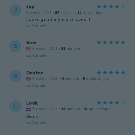
Jay
J
Ble med i 2018
·
57
omtaler
·
32
opplastinger
Looks good my mate loves it
ca. 3 år siden
Sam
S
Ble med i 2015
·
33
omtaler
ca. 3 år siden
Dexter
D
Ble med i 2021
·
16
omtaler
·
5
opplastinger
ca. 3 år siden
Loek
L
Ble med i 2015
·
48
omtaler
·
15
opplastinger
Goed
ca. 3 år siden