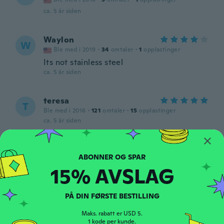
ca. 5 år siden
Waylon
W
Ble med i 2019
·
34
omtaler
·
1
opplastinger
Its not stainless steel
ca. 5 år siden
teresa
T
Ble med i 2016
·
121
omtaler
·
15
opplastinger
ca. 5 år siden
Paula
P
Ble med i 2017
·
62
omtaler
·
20
opplastinger
15% AVSLAG
ca. 5 år siden
PÅ DIN FØRSTE BESTILLING
Matriccs
M
Ble med i 2021
·
16
omtaler
·
1
opplastinger
Maks. rabatt er USD 5.
ca. 5 år siden
1 kode per kunde.