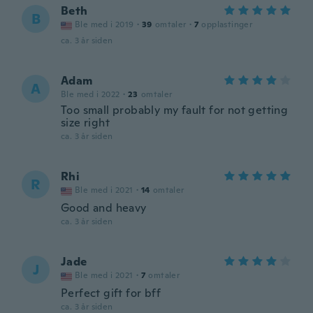
Beth
B
Ble med i 2019
·
39
omtaler
·
7
opplastinger
ca. 3 år siden
Adam
A
Ble med i 2022
·
23
omtaler
Too small probably my fault for not getting
size right
ca. 3 år siden
Rhi
R
Ble med i 2021
·
14
omtaler
Good and heavy
ca. 3 år siden
Jade
J
Ble med i 2021
·
7
omtaler
Perfect gift for bff
ca. 3 år siden