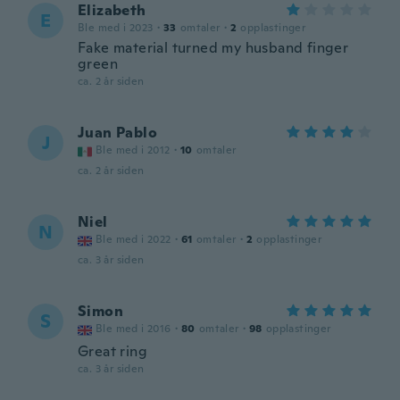
Elizabeth
E
Ble med i 2023
·
33
omtaler
·
2
opplastinger
Fake material turned my husband finger
green
ca. 2 år siden
Juan Pablo
J
Ble med i 2012
·
10
omtaler
ca. 2 år siden
Niel
N
Ble med i 2022
·
61
omtaler
·
2
opplastinger
ca. 3 år siden
Simon
S
Ble med i 2016
·
80
omtaler
·
98
opplastinger
Great ring
ca. 3 år siden