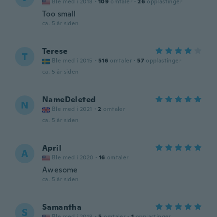
Ble med i 2018
·
109
omtaler
·
26
opplastinger
Too small
ca. 5 år siden
Terese
T
Ble med i 2015
·
516
omtaler
·
57
opplastinger
ca. 5 år siden
NameDeleted
N
Ble med i 2021
·
2
omtaler
ca. 5 år siden
April
A
Ble med i 2020
·
16
omtaler
Awesome
ca. 5 år siden
Samantha
S
Ble med i 2018
·
5
omtaler
·
1
opplastinger