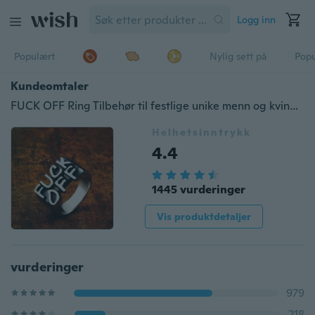
Logg inn
Populært
Nylig sett på
Pop
Kundeomtaler
FUCK OFF Ring Tilbehør til festlige unike menn og kvinner
Helhetsinntrykk
4.4
1445 vurderinger
Vis produktdetaljer
vurderinger
979
218