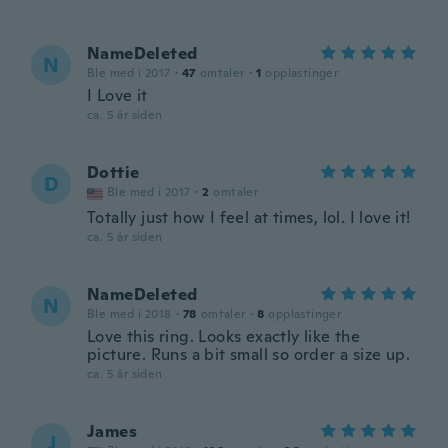
NameDeleted
N
Ble med i 2017
·
47
omtaler
·
1
opplastinger
I Love it
ca. 5 år siden
Dottie
D
Ble med i 2017
·
2
omtaler
Totally just how I feel at times, lol. I love it!
ca. 5 år siden
NameDeleted
N
Ble med i 2018
·
78
omtaler
·
8
opplastinger
Love this ring. Looks exactly like the
picture. Runs a bit small so order a size up.
ca. 5 år siden
James
J