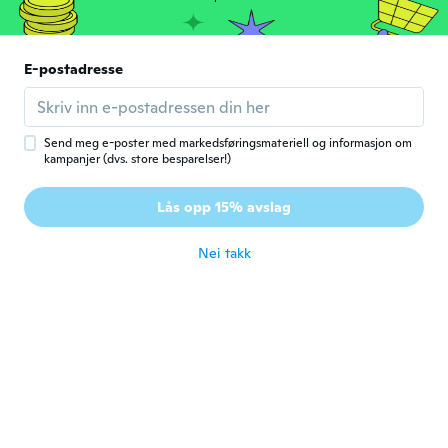
Walter
W
E-postadresse
Ble med i 2021
·
16
omtaler
·
1
opplastinger
Love it
ca. 5 år siden
Send meg e-poster med markedsføringsmateriell og informasjon om
kampanjer (dvs. store besparelser!)
jasper
J
Ble med i 2020
·
1
omtaler
Lås opp 15% avslag
bad quality
ca. 5 år siden
Nei takk
Brenda
B
Ble med i 2015
·
138
omtaler
·
11
opplastinger
ca. 5 år siden
Jonathan
J
Ble med i 2020
·
4
omtaler
ca. 5 år siden