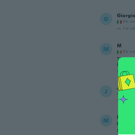
Giorgi
G
Ble me
ca. 3 år si
M
M
Ble me
This or
Please 
ca. 3 år si
Jumadi
J
Ble med i 
ca. 3 år si
Massi
M
Ble me
Questo p