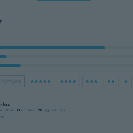
r
Nyttigste
rlos
d i 2014
·
71
omtaler
·
20
opplastinger
den