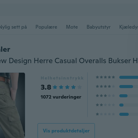
Nylig sett på
Populære
Mote
Babyutstyr
Kjæledy
ler
Helhetsinntrykk
3.8
1072 vurderinger
Vis produktdetaljer