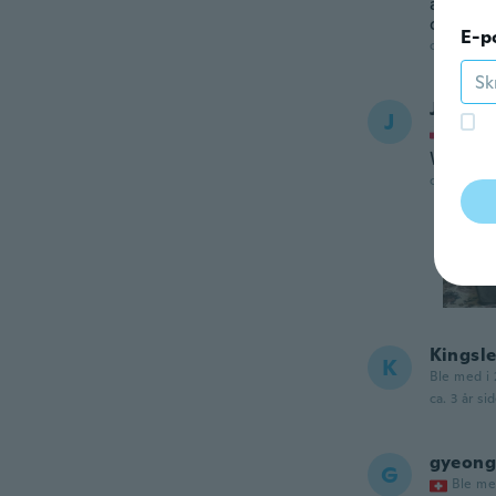
al panta
da elimi
E-p
ca. 3 år si
Jan
J
Ble me
Wszystk
ca. 3 år si
Kingsl
K
Ble med i 
ca. 3 år si
gyeong
G
Ble me