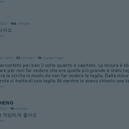
den
 2020
·
143
omtaler
작아요
den
d i 2019
·
33
omtaler
·
10
opplastinger
accontato per ben 2 volte quanto è capitato. La misura è sba
are per non far vedere che era quella più grande è stato tag
ra la scritta in modo da non far vedere la taglia. Dalla misur
nte si tratta di una taglia 36 mentre io avevo chiesto una ta
den
HENG
2019
·
14
omtaler
 적당하게 좋아요
den