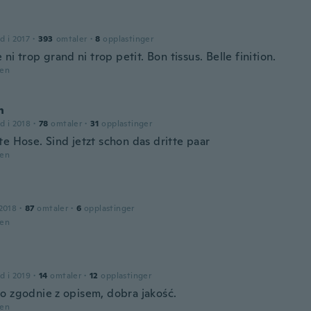
d i 2017
·
393
omtaler
·
8
opplastinger
e ni trop grand ni trop petit. Bon tissus. Belle finition.
den
n
d i 2018
·
78
omtaler
·
31
opplastinger
te Hose. Sind jetzt schon das dritte paar
den
2018
·
87
omtaler
·
6
opplastinger
den
d i 2019
·
14
omtaler
·
12
opplastinger
o zgodnie z opisem, dobra jakość.
den