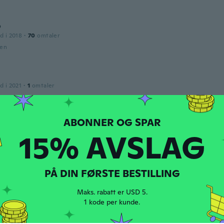
o
d i 2018
·
70
omtaler
den
d i 2021
·
1
omtaler
der was amazing but previous order was not right, although 
find out why same difers
den
15% AVSLAG
2018
·
87
omtaler
·
6
opplastinger
den
PÅ DIN FØRSTE BESTILLING
Maks. rabatt er USD 5.
mo
1 kode per kunde.
d i 2020
·
2
omtaler
antalone verde militare ha l’etichetta con la taglia 32, ma