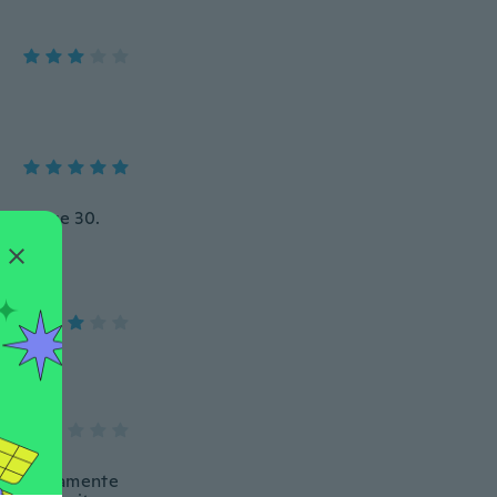
both are 30.
 contrariamente