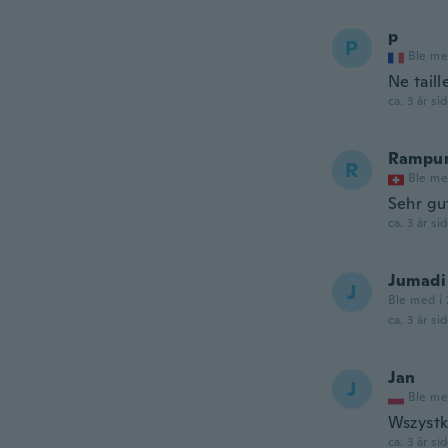
p
P
Ble me
Ne taill
ca. 3 år si
Rampu
R
Ble me
Sehr gu
ca. 3 år si
Jumadi
J
Ble med i 
ca. 3 år si
Jan
J
Ble me
Wszystk
ca. 3 år si