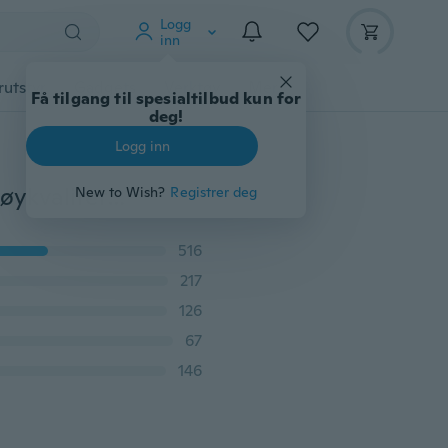
Logg
inn
rutstyr
Gadgets
Verktøy
Mer
Få tilgang til spesialtilbud kun for
deg!
Logg inn
Jamickiki New Design Herre Casual Overalls Bukser Høykvalitets tynne taktiske bukser Løse Multi-pocket Straight Cargo Bukser Four Seasons Outdoor Military Bukser. 3 farger
New to Wish?
Registrer deg
516
217
126
67
146