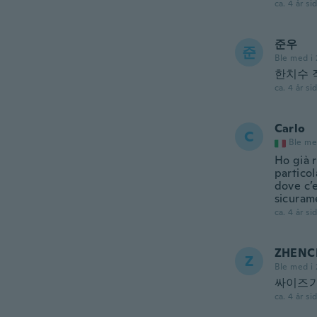
ca. 4 år si
준우
준
Ble med i
한치수 
ca. 4 år si
Carlo
C
Ble me
Ho già r
particol
dove c’e
sicurame
ca. 4 år si
ZHENC
Z
Ble med i 
싸이즈가
ca. 4 år si