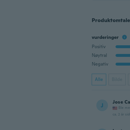
Produktomtale
vurderinger
Positiv
Nøytral
Negativ
Alle
Bilde
Jose Ca
J
Ble me
ca. 2 år si