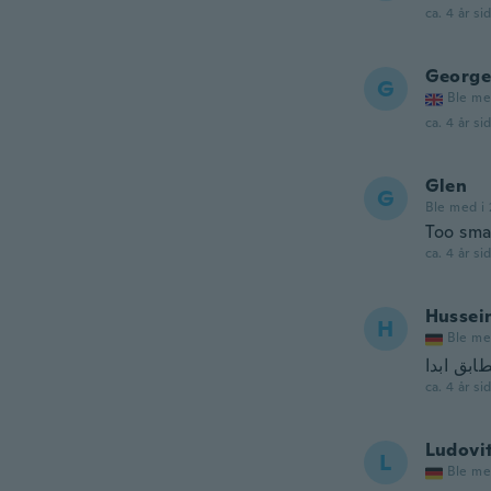
ca. 4 år si
George
G
Ble me
ca. 4 år si
Glen
G
Ble med i 
Too smal
ca. 4 år si
Hussei
H
Ble me
ca. 4 år si
Ludovi
L
Ble me