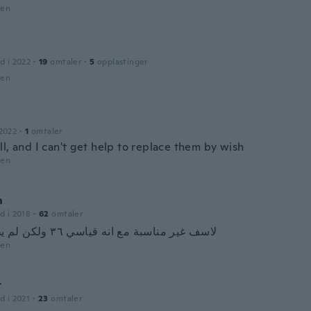
den
d i 2022
·
19
omtaler
·
5
opplastinger
den
2022
·
1
omtaler
l, and I can't get help to replace them by wish
den
n
d i 2018
·
62
omtaler
لاسف غير مناسبة مع انه قياسي ٣٦ ولكن لم يطابق ابدا
den
t
d i 2021
·
23
omtaler