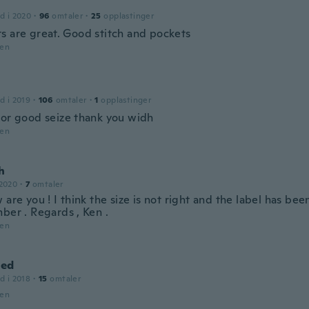
d i 2020
·
96
omtaler
·
25
opplastinger
s are great. Good stitch and pockets
den
d i 2019
·
106
omtaler
·
1
opplastinger
lor good seize thank you widh
den
h
 2020
·
7
omtaler
 are you ! I think the size is not right and the label has be
ber . Regards , Ken .
den
ed
d i 2018
·
15
omtaler
den