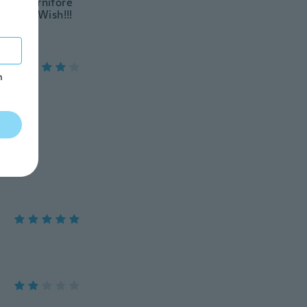
colo. Fornitore
ente su Wish!!!
m