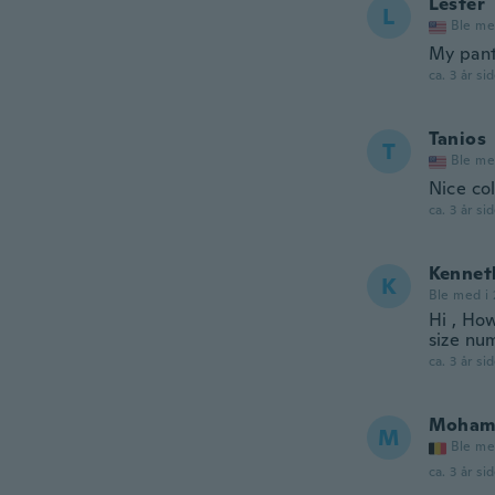
Lester
L
Ble me
My pant
ca. 3 år si
Tanios
T
Ble me
Nice co
ca. 3 år si
Kennet
K
Ble med i
Hi , How
size num
ca. 3 år si
Moham
M
Ble me
ca. 3 år si