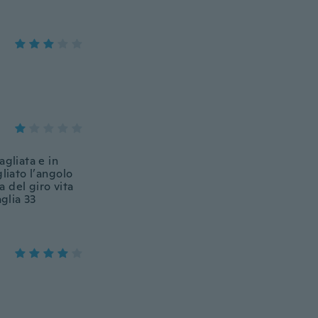
gliata e in
liato l’angolo
a del giro vita
glia 33