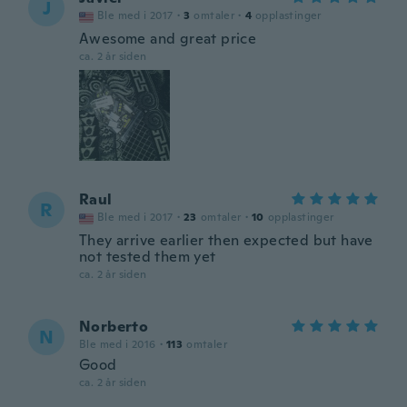
J
Ble med i 2017
·
3
omtaler
·
4
opplastinger
Awesome and great price
ca. 2 år siden
Raul
R
Ble med i 2017
·
23
omtaler
·
10
opplastinger
They arrive earlier then expected but have
not tested them yet
ca. 2 år siden
Norberto
N
Ble med i 2016
·
113
omtaler
Good
ca. 2 år siden