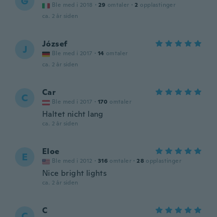
G
Ble med i 2018
·
29
omtaler
·
2
opplastinger
ca. 2 år siden
József
J
Ble med i 2017
·
14
omtaler
ca. 2 år siden
Car
C
Ble med i 2017
·
170
omtaler
Haltet nicht lang
ca. 2 år siden
Eloe
E
Ble med i 2012
·
316
omtaler
·
28
opplastinger
Nice bright lights
ca. 2 år siden
C
C