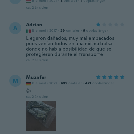
Ble med i 2021
·
8
omtaler
·
1
opplastinger
ca. 2 år siden
Adrian
A
Ble med i 2017
·
29
omtaler
·
6
opplastinger
Llegaron dañados, muy mal empacados
pues venían todos en una misma bolsa
donde no había posibilidad de que se
protegieran durante el transporte
ca. 2 år siden
Muzafer
M
Ble med i 2022
·
495
omtaler
·
471
opplastinger
👍
ca. 2 år siden