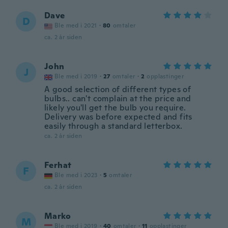
Dave
D
Ble med i 2021
·
80
omtaler
ca. 2 år siden
John
J
Ble med i 2019
·
27
omtaler
·
2
opplastinger
A good selection of different types of
bulbs.. can't complain at the price and
likely you'll get the bulb you require.
Delivery was before expected and fits
easily through a standard letterbox.
ca. 2 år siden
Ferhat
F
Ble med i 2023
·
5
omtaler
ca. 2 år siden
Marko
M
Ble med i 2019
·
40
omtaler
·
11
opplastinger