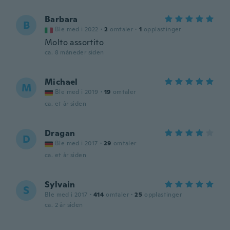
Barbara
B
Ble med i 2022
·
2
omtaler
·
1
opplastinger
Molto assortito
ca. 8 måneder siden
Michael
M
Ble med i 2019
·
19
omtaler
ca. et år siden
Dragan
D
Ble med i 2017
·
29
omtaler
ca. et år siden
Sylvain
S
Ble med i 2017
·
414
omtaler
·
25
opplastinger
ca. 2 år siden