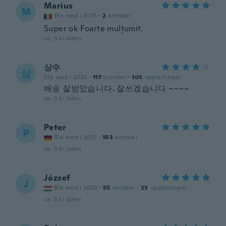
Marius
M
Ble med i 2023
·
2
omtaler
Super ok Foarte mulțumit.
ca. 3 år siden
상수
상
Ble med i 2020
·
117
omtaler
·
105
opplastinger
배송 잘받았습니다. 잘쓰겠습니다 ~~~~
ca. 3 år siden
Peter
P
Ble med i 2022
·
103
omtaler
ca. 3 år siden
József
J
Ble med i 2020
·
55
omtaler
·
25
opplastinger
ca. 3 år siden