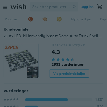
Logg inn
Populært
Nylig sett på
Pop
Kundeomtaler
23 stk LED-bil innvendig lyssett Dome Auto Trunk Speil Nummerskilt Lampepærer
Helhetsinntrykk
4.3
2932 vurderinger
Vis produktdetaljer
vurderinger
1,881
529