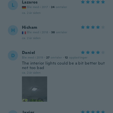
Lazaros
L
Ble med i 2017
·
24
omtaler
ca. 2 år siden
Hicham
H
Ble med i 2018
·
38
omtaler
ca. 2 år siden
Daniel
D
Ble med i 2019
·
27
omtaler
·
12
opplastinger
The interior lights could be a bit better but
not too bad
ca. 2 år siden
Javier