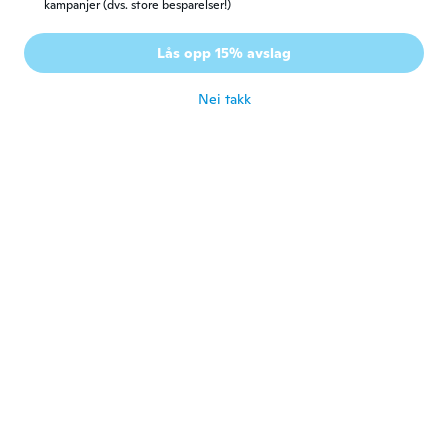
kampanjer (dvs. store besparelser!)
Lås opp 15% avslag
Nei takk
Dominco
D
Ble med i 2018
·
14
omtaler
·
1
opplastinger
ca. 3 år siden
carlos
C
Ble med i 2014
·
37
omtaler
·
6
opplastinger
ca. 3 år siden
siegmund
S
Ble med i 2018
·
179
omtaler
·
9
opplastinger
Gut
ca. 3 år siden