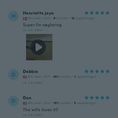
Henrietta joye
H
Ble med i 2022
·
8
omtaler
·
12
opplastinger
Super fin nøglering
ca. 3 år siden
Debbie
D
Ble med i 2017
·
451
omtaler
·
1
opplastinger
ca. 3 år siden
Dan
D
Ble med i 2014
·
131
omtaler
·
5
opplastinger
The wife loves it!!
ca. 3 år siden