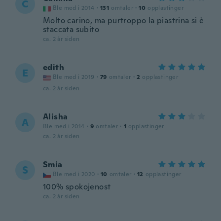
C
Ble med i 2014
·
131
omtaler
·
10
opplastinger
Molto carino, ma purtroppo la piastrina si è
staccata subito
ca. 2 år siden
edith
E
Ble med i 2019
·
79
omtaler
·
2
opplastinger
ca. 2 år siden
Alisha
A
Ble med i 2014
·
9
omtaler
·
1
opplastinger
ca. 2 år siden
Smia
S
Ble med i 2020
·
10
omtaler
·
12
opplastinger
100% spokojenost
ca. 2 år siden