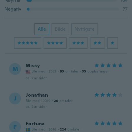
Nøytral
164
Negativ
77
Alle
Bilde
Nyttigste
Missy
M
Ble med i 2022
·
83
omtaler
·
35
opplastinger
ca. 2 år siden
Jonathan
J
Ble med i 2019
·
26
omtaler
ca. 2 år siden
Fortuna
F
Ble med i 2016
·
224
omtaler