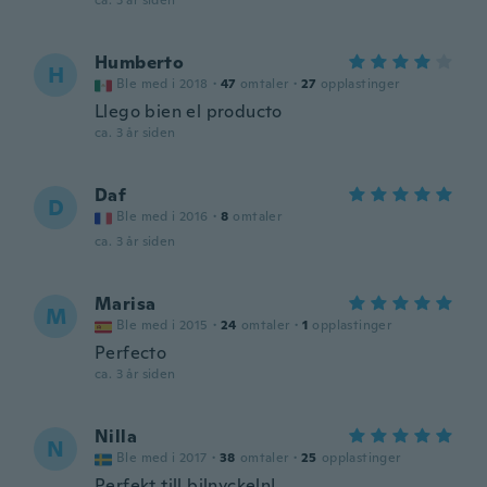
ca. 3 år siden
Humberto
H
Ble med i 2018
·
47
omtaler
·
27
opplastinger
Llego bien el producto
ca. 3 år siden
Daf
D
Ble med i 2016
·
8
omtaler
ca. 3 år siden
Marisa
M
Ble med i 2015
·
24
omtaler
·
1
opplastinger
Perfecto
ca. 3 år siden
Nilla
N
Ble med i 2017
·
38
omtaler
·
25
opplastinger
Perfekt till bilnyckeln!