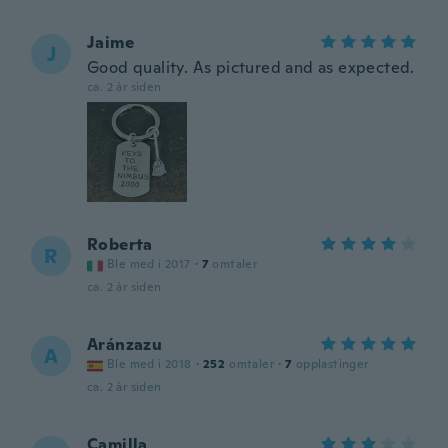
Jaime
J
Good quality. As pictured and as expected.
ca. 2 år siden
Roberta
R
Ble med i 2017
·
7
omtaler
ca. 2 år siden
Aránzazu
A
Ble med i 2018
·
252
omtaler
·
7
opplastinger
ca. 2 år siden
Camilla