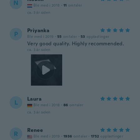
N
Ble med i 2018
·
11
omtaler
ca. 3 år siden
Priyanka
P
Ble med i 2019
·
55
omtaler
·
53
opplastinger
Very good quality. Highly recommended.
ca. 3 år siden
Laura
L
Ble med i 2018
·
86
omtaler
ca. 3 år siden
Renee
R
Ble med i 2019
·
1936
omtaler
·
1752
opplastinger