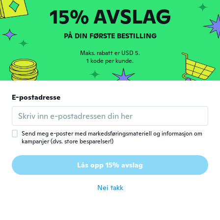
15% AVSLAG
ca. 3 år siden
PÅ DIN FØRSTE BESTILLING
Kayla
K
Ble med i 2021
·
9
omtaler
·
8
opplastinger
Maks. rabatt er USD 5.
Really cute! Looks just like the picture.
1 kode per kunde.
ca. 3 år siden
E-postadresse
蒼葉
蒼
Ble med i 2020
·
15
omtaler
·
13
opplastinger
ca. 3 år siden
Send meg e-poster med markedsføringsmateriell og informasjon om
kampanjer (dvs. store besparelser!)
Vilde Henriksen
V
Ble med i 2015
·
17
omtaler
·
1
opplastinger
Lås opp 15% avslag
Very bad quality!
ca. 3 år siden
Nei takk
Leah
L
Ble med i 2016
·
28
omtaler