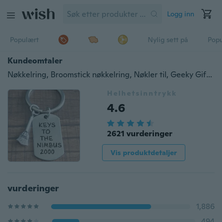
Logg inn
Populært
Nylig sett på
Pop
Kundeomtaler
Nøkkelring, Broomstick nøkkelring, Nøkler til, Geeky Gift, Cosplay
Helhetsinntrykk
4.6
2621 vurderinger
Vis produktdetaljer
vurderinger
1,886
494