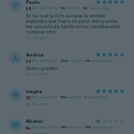
Paola
P
Ble med i 2016
·
59
omtaler
·
42
opplastinger
Es tal cual la foto aunque la verdad
esperaba que fuera un poco más grande
me encantó de hecho estoy considerando
comprar otro
ca. 3 år siden
Andrea
A
Ble med i 2016
·
220
omtaler
·
46
opplastinger
Molto gradito
ca. 3 år siden
magne
M
Ble med i 2017
·
156
omtaler
·
1
opplastinger
ca. 3 år siden
Michal
M
Ble med i 2019
·
164
omtaler
·
126
opplastinger