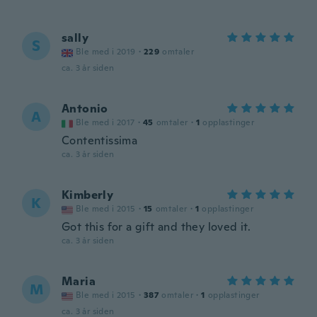
sally
S
Ble med i 2019
·
229
omtaler
ca. 3 år siden
Antonio
A
Ble med i 2017
·
45
omtaler
·
1
opplastinger
Contentissima
ca. 3 år siden
Kimberly
K
Ble med i 2015
·
15
omtaler
·
1
opplastinger
Got this for a gift and they loved it.
ca. 3 år siden
Maria
M
Ble med i 2015
·
387
omtaler
·
1
opplastinger
ca. 3 år siden