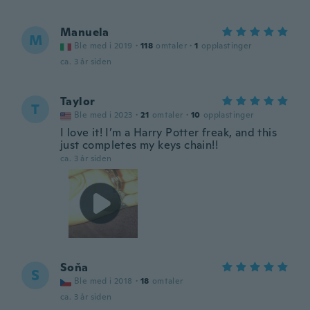
Manuela
M
Ble med i 2019
·
118
omtaler
·
1
opplastinger
ca. 3 år siden
Taylor
T
Ble med i 2023
·
21
omtaler
·
10
opplastinger
I love it! I’m a Harry Potter freak, and this
just completes my keys chain!!
ca. 3 år siden
Soňa
S
Ble med i 2018
·
18
omtaler
ca. 3 år siden