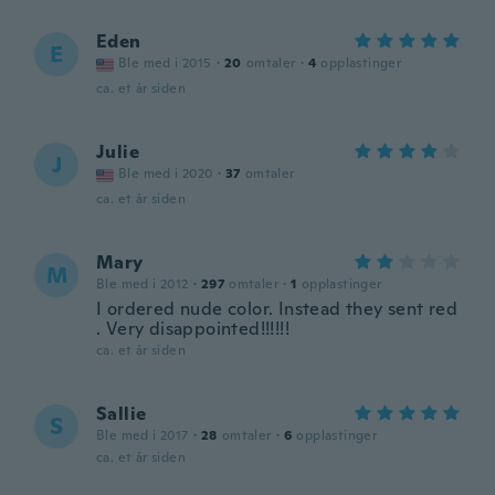
Eden
E
Ble med i 2015
·
20
omtaler
·
4
opplastinger
ca. et år siden
Julie
J
Ble med i 2020
·
37
omtaler
ca. et år siden
Mary
M
Ble med i 2012
·
297
omtaler
·
1
opplastinger
I ordered nude color. Instead they sent red
. Very disappointed!!!!!!
ca. et år siden
Sallie
S
Ble med i 2017
·
28
omtaler
·
6
opplastinger
ca. et år siden