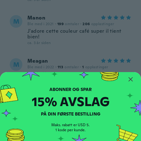
Manon
M
Ble med i 2021
·
199
omtaler
·
206
opplastinger
J'adore cette couleur café super il tient
bien!
ca. 3 år siden
Meagan
M
Ble med i 2022
·
113
omtaler
·
1
opplastinger
ca. 3 år siden
Crystal
C
15% AVSLAG
Ble med i 2016
·
384
omtaler
·
55
opplastinger
love it
ca. 3 år siden
PÅ DIN FØRSTE BESTILLING
Maks. rabatt er USD 5.
Luu
1 kode per kunde.
L
Ble med i 2020
·
43
omtaler