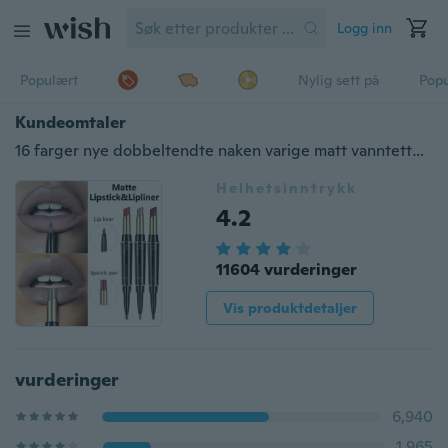
Logg inn
Populært
Nylig sett på
Pop
Kundeomtaler
16 farger nye dobbeltendte naken varige matt vanntette lipliner og leppestiftblyanter
Helhetsinntrykk
4.2
11604 vurderinger
Vis produktdetaljer
vurderinger
6,940
1,965