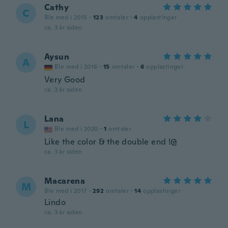
Cathy
C
Ble med i 2015
·
123
omtaler
·
4
opplastinger
ca. 3 år siden
Aysun
A
Ble med i 2016
·
15
omtaler
·
6
opplastinger
Very Good
ca. 3 år siden
Lana
L
Ble med i 2020
·
1
omtaler
Like the color & the double end !@
ca. 3 år siden
Macarena
M
Ble med i 2017
·
292
omtaler
·
14
opplastinger
Lindo
ca. 3 år siden