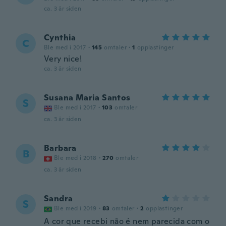
ca. 3 år siden
Cynthia
C
Ble med i 2017
·
145
omtaler
·
1
opplastinger
Very nice!
ca. 3 år siden
Susana Maria Santos
S
Ble med i 2017
·
103
omtaler
ca. 3 år siden
Barbara
B
Ble med i 2018
·
270
omtaler
ca. 3 år siden
Sandra
S
Ble med i 2019
·
83
omtaler
·
2
opplastinger
A cor que recebi não é nem parecida com o