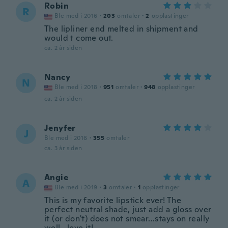
Robin
R
Ble med i 2016
·
203
omtaler
·
2
opplastinger
The lipliner end melted in shipment and
would t come out.
ca. 2 år siden
Nancy
N
Ble med i 2018
·
951
omtaler
·
948
opplastinger
ca. 2 år siden
Jenyfer
J
Ble med i 2016
·
355
omtaler
ca. 3 år siden
Angie
A
Ble med i 2019
·
3
omtaler
·
1
opplastinger
This is my favorite lipstick ever! The
perfect neutral shade, just add a gloss over
it (or don't) does not smear...stays on really
well...love it!