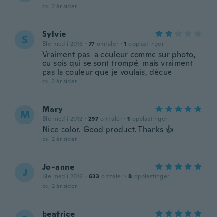
ca. 2 år siden
Sylvie
S
Ble med i 2016
·
77
omtaler
·
1
opplastinger
Vraiment pas la couleur comme sur photo,
ou sois qui se sont trompé, mais vraiment
pas la couleur que je voulais, décue
ca. 2 år siden
Mary
M
Ble med i 2012
·
297
omtaler
·
1
opplastinger
Nice color. Good product. Thanks 👍
ca. 2 år siden
Jo-anne
J
Ble med i 2016
·
683
omtaler
·
8
opplastinger
ca. 2 år siden
beatrice