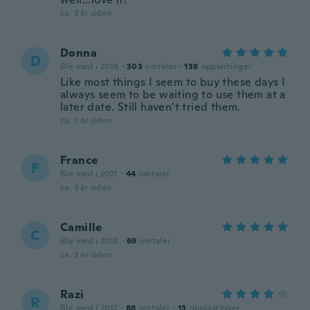
ca. 3 år siden
Donna
D
Ble med i 2019
·
303
omtaler
·
138
opplastinger
Like most things I seem to buy these days I
always seem to be waiting to use them at a
later date. Still haven’t tried them.
ca. 3 år siden
France
F
Ble med i 2021
·
44
omtaler
ca. 3 år siden
Camille
C
Ble med i 2018
·
69
omtaler
ca. 3 år siden
Razi
R
Ble med i 2017
·
88
omtaler
·
13
opplastinger