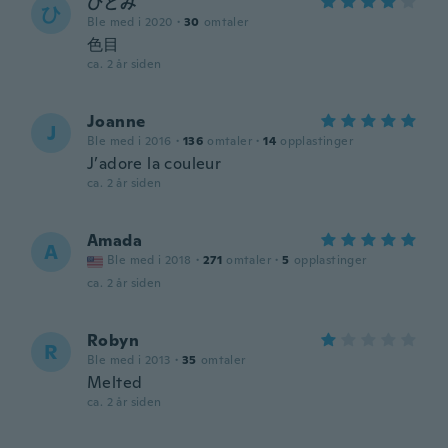
ひとみ
ひ
Ble med i 2020
·
30
omtaler
色目
ca. 2 år siden
Joanne
J
Ble med i 2016
·
136
omtaler
·
14
opplastinger
J’adore la couleur
ca. 2 år siden
Amada
A
Ble med i 2018
·
271
omtaler
·
5
opplastinger
ca. 2 år siden
Robyn
R
Ble med i 2013
·
35
omtaler
Melted
ca. 2 år siden