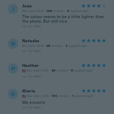
Joan
J
Ble med i 2019
·
108
omtaler
·
9
opplastinger
The colour seems to be a little lighter than
the photo. But still nice
ca. 2 år siden
Natasha
N
Ble med i 2014
·
68
omtaler
·
2
opplastinger
ca. 2 år siden
Heather
H
Ble med i 2015
·
66
omtaler
·
11
opplastinger
ca. 2 år siden
Gloria
G
Ble med i 2016
·
725
omtaler
·
1
opplastinger
Me encantó
ca. 2 år siden