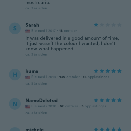
mostruário.
ca. 3 år siden
Sarah
S
Ble med i 2017
·
18
omtaler
It was delivered in a good amount of time,
it just wasn’t the colour I wanted, I don’t
know what happened.
ca. 3 år siden
huma
H
Ble med i 2018
·
139
omtaler
·
15
opplastinger
ca. 3 år siden
NameDeleted
N
Ble med i 2020
·
62
omtaler
·
3
opplastinger
ca. 3 år siden
michele