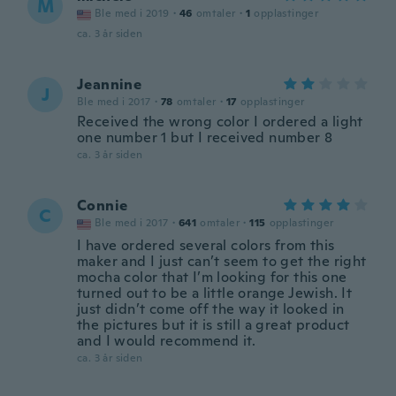
M
Ble med i 2019
·
46
omtaler
·
1
opplastinger
ca. 3 år siden
Jeannine
J
Ble med i 2017
·
78
omtaler
·
17
opplastinger
Received the wrong color I ordered a light
one number 1 but I received number 8
ca. 3 år siden
Connie
C
Ble med i 2017
·
641
omtaler
·
115
opplastinger
I have ordered several colors from this
maker and I just can’t seem to get the right
mocha color that I’m looking for this one
turned out to be a little orange Jewish. It
just didn’t come off the way it looked in
the pictures but it is still a great product
and I would recommend it.
ca. 3 år siden