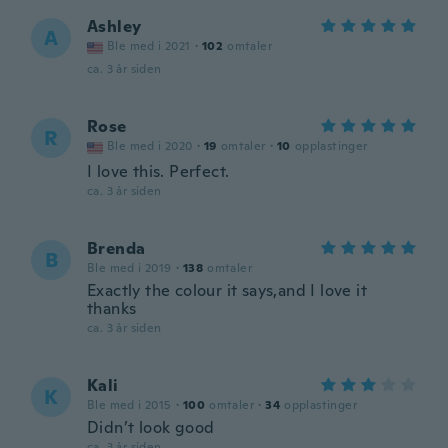
Ashley
A
Ble med i 2021
·
102
omtaler
ca. 3 år siden
Rose
R
Ble med i 2020
·
19
omtaler
·
10
opplastinger
I love this. Perfect.
ca. 3 år siden
Brenda
B
Ble med i 2019
·
138
omtaler
Exactly the colour it says,and I love it
thanks
ca. 3 år siden
Kali
K
Ble med i 2015
·
100
omtaler
·
34
opplastinger
Didn’t look good
ca. 3 år siden