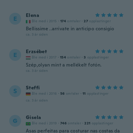
Elena
E
Ble med i 2015
·
174
omtaler
·
27
opplastinger
Bellissime ..arrivate in anticipo consigio
ca. 3 år siden
Erzsébet
E
Ble med i 2017
·
154
omtaler
·
3
opplastinger
Szép,olyan mint a mellékelt fotón.
ca. 3 år siden
Steffi
S
Ble med i 2016
·
56
omtaler
·
11
opplastinger
ca. 3 år siden
Gisela
G
Ble med i 2019
·
746
omtaler
·
221
opplastinger
Asas perfeitas para costurar nas costas da