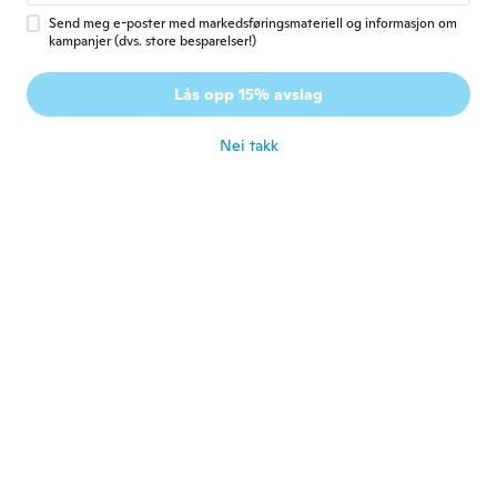
Send meg e-poster med markedsføringsmateriell og informasjon om
kampanjer (dvs. store besparelser!)
Melanie
M
Ble med i 2017
·
83
omtaler
·
2
opplastinger
Lås opp 15% avslag
Thin but pretty
ca. 5 år siden
Nei takk
Jillian
J
Ble med i 2018
·
15
omtaler
ca. 5 år siden
Valentine
V
Ble med i 2018
·
28
omtaler
·
20
opplastinger
They're a good size
ca. 5 år siden