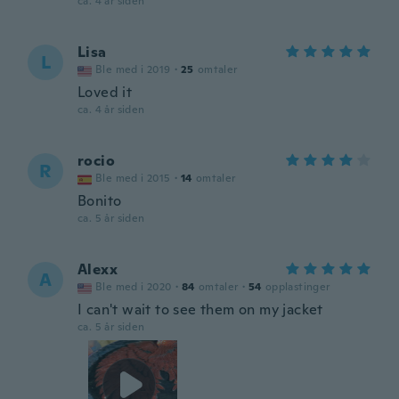
ca. 4 år siden
Lisa
L
Ble med i 2019
·
25
omtaler
Loved it
ca. 4 år siden
rocio
R
Ble med i 2015
·
14
omtaler
Bonito
ca. 5 år siden
Alexx
A
Ble med i 2020
·
84
omtaler
·
54
opplastinger
I can't wait to see them on my jacket
ca. 5 år siden