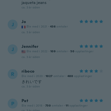
jaqueta jeans
ca. 3 år siden
Jo
J
Ble med i 2021
·
436
omtaler
ca. 3 år siden
Jennifer
J
Ble med i 2022
·
109
omtaler
·
50
opplastinger
ca. 3 år siden
riboco
R
Ble med i 2020
·
1027
omtaler
·
480
opplastinger
きれいです
ca. 3 år siden
Pat
P
Ble med i 2018
·
730
omtaler
·
11
opplastinger
ca. 3 år siden