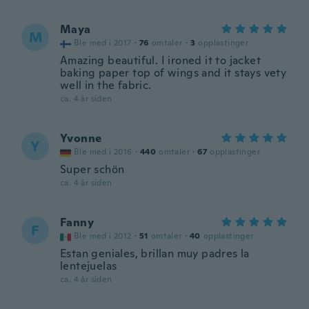
Maya
M
Ble med i 2017
·
76
omtaler
·
3
opplastinger
Amazing beautiful. I ironed it to jacket
baking paper top of wings and it stays vety
well in the fabric.
ca. 4 år siden
Yvonne
Y
Ble med i 2016
·
440
omtaler
·
67
opplastinger
Super schön
ca. 4 år siden
Fanny
F
Ble med i 2012
·
51
omtaler
·
40
opplastinger
Estan geniales, brillan muy padres la
lentejuelas
ca. 4 år siden