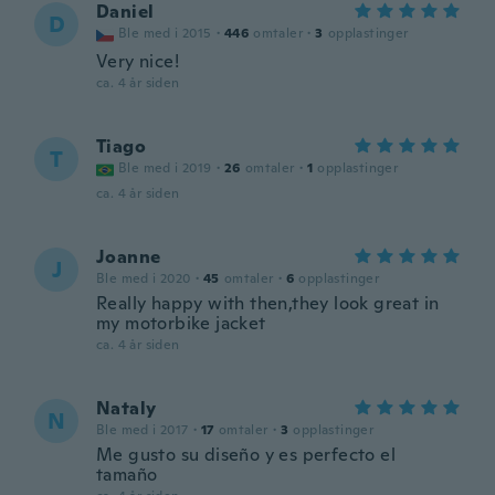
Daniel
D
Ble med i 2015
·
446
omtaler
·
3
opplastinger
Very nice!
ca. 4 år siden
Tiago
T
Ble med i 2019
·
26
omtaler
·
1
opplastinger
ca. 4 år siden
Joanne
J
Ble med i 2020
·
45
omtaler
·
6
opplastinger
Really happy with then,they look great in
my motorbike jacket
ca. 4 år siden
Nataly
N
Ble med i 2017
·
17
omtaler
·
3
opplastinger
Me gusto su diseño y es perfecto el
tamaño