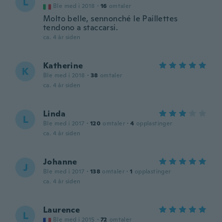
L
Ble med i 2018
·
16
omtaler
Molto belle, sennonché le Paillettes
tendono a staccarsi.
ca. 4 år siden
Katherine
K
Ble med i 2018
·
38
omtaler
ca. 4 år siden
Linda
L
Ble med i 2017
·
120
omtaler
·
4
opplastinger
ca. 4 år siden
Johanne
J
Ble med i 2017
·
138
omtaler
·
1
opplastinger
ca. 4 år siden
Laurence
L
Ble med i 2015
·
72
omtaler