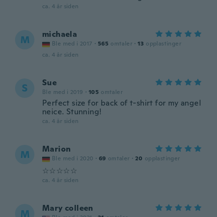
ca. 4 år siden
michaela
M
Ble med i 2017
·
565
omtaler
·
13
opplastinger
ca. 4 år siden
Sue
S
Ble med i 2019
·
105
omtaler
Perfect size for back of t-shirt for my angel
neice. Stunning!
ca. 4 år siden
Marion
M
Ble med i 2020
·
69
omtaler
·
20
opplastinger
☆☆☆☆☆
ca. 4 år siden
Mary colleen
M