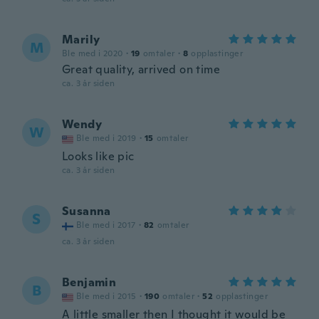
Marily
M
Ble med i 2020
·
19
omtaler
·
8
opplastinger
Great quality, arrived on time
ca. 3 år siden
Wendy
W
Ble med i 2019
·
15
omtaler
Looks like pic
ca. 3 år siden
Susanna
S
Ble med i 2017
·
82
omtaler
ca. 3 år siden
Benjamin
B
Ble med i 2015
·
190
omtaler
·
52
opplastinger
A little smaller then I thought it would be