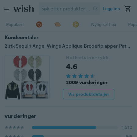
Logg inn
Populært
Nylig sett på
Pop
Kundeomtaler
2 stk Sequin Angel Wings Applique Broderiplapper Patche for Klær Klær Parches Sy Patch Klistremerke tilbehør
Helhetsinntrykk
4.6
2009 vurderinger
Vis produktdetaljer
vurderinger
1,510
268