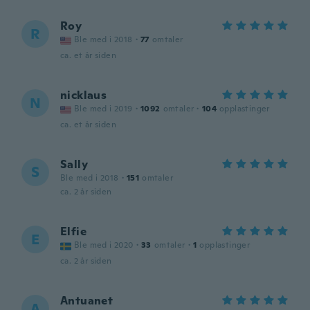
Roy
R
Ble med i 2018
·
77
omtaler
ca. et år siden
nicklaus
N
Ble med i 2019
·
1092
omtaler
·
104
opplastinger
ca. et år siden
Sally
S
Ble med i 2018
·
151
omtaler
ca. 2 år siden
Elfie
E
Ble med i 2020
·
33
omtaler
·
1
opplastinger
ca. 2 år siden
Antuanet
A