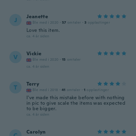
Jeanette
J
Ble med i 2020
·
57
omtaler
·
3
opplastinger
Love this item.
ca. 4 år siden
Vickie
V
Ble med i 2020
·
15
omtaler
ca. 4 år siden
Terry
T
Ble med i 2018
·
41
omtaler
·
1
opplastinger
I've made this mistake before with nothing
in pic to give scale the items was expected
to be bigger.
ca. 4 år siden
Carolyn
C