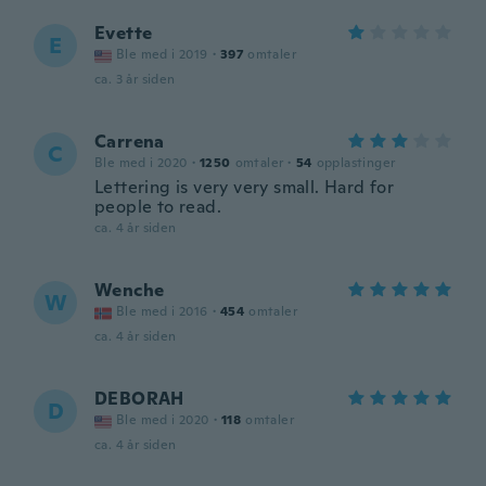
Evette
E
Ble med i 2019
·
397
omtaler
ca. 3 år siden
Carrena
C
Ble med i 2020
·
1250
omtaler
·
54
opplastinger
Lettering is very very small. Hard for
people to read.
ca. 4 år siden
Wenche
W
Ble med i 2016
·
454
omtaler
ca. 4 år siden
DEBORAH
D
Ble med i 2020
·
118
omtaler
ca. 4 år siden