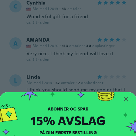
Cynthia
C
Ble med i 2019
·
43
omtaler
Wonderful gift for a friend
ca. 5 år siden
AMANDA
A
Ble med i 2020
·
153
omtaler
·
30
opplastinger
Very nice. I think my friend will love it
ca. 5 år siden
Linda
L
Ble med i 2018
·
57
omtaler
·
7
opplastinger
I think you should send me my cooler that I
wanted for all that trouble for free
ca. 5 år siden
15% AVSLAG
Margherita
M
Ble med i 2018
·
25
omtaler
·
13
opplastinger
ca. 5 år siden
PÅ DIN FØRSTE BESTILLING