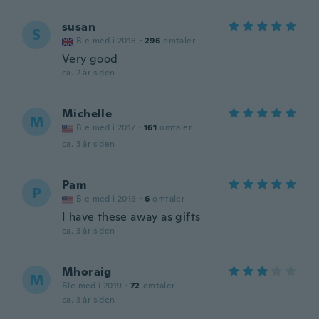
susan
S
Ble med i 2018
·
296
omtaler
Very good
ca. 2 år siden
Michelle
M
Ble med i 2017
·
161
omtaler
ca. 3 år siden
Pam
P
Ble med i 2016
·
6
omtaler
I have these away as gifts
ca. 3 år siden
Mhoraig
M
Ble med i 2019
·
72
omtaler
ca. 3 år siden