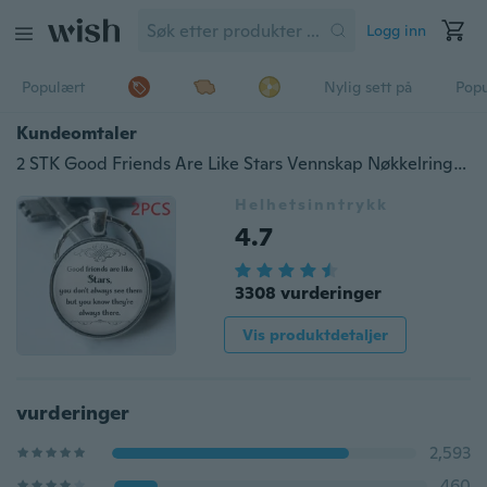
Logg inn
Populært
Nylig sett på
Pop
Kundeomtaler
2 STK Good Friends Are Like Stars Vennskap Nøkkelring Nøkkelring Rustfritt Stål Beste Venn Brev Bil Nøkkelring Anheng Nøkkelringer Gaver til venner
Helhetsinntrykk
4.7
3308 vurderinger
Vis produktdetaljer
vurderinger
2,593
460