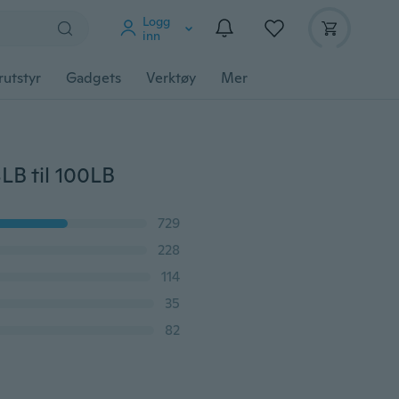
Logg
inn
rutstyr
Gadgets
Verktøy
Mer
LB til 100LB
729
228
114
35
82