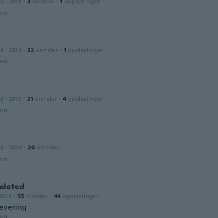
d i 2019
·
3
omtaler
·
1
opplastinger
den
d i 2014
·
22
omtaler
·
1
opplastinger
den
d i 2019
·
21
omtaler
·
4
opplastinger
den
d i 2020
·
20
omtaler
den
leted
2018
·
55
omtaler
·
44
opplastinger
levering
den