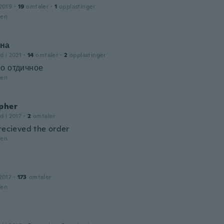
2019
·
19
omtaler
·
1
opplastinger
den
на
d i 2021
·
14
omtaler
·
2
opplastinger
о отдичное
den
opher
d i 2017
·
2
omtaler
 recieved the order
den
2017
·
173
omtaler
den