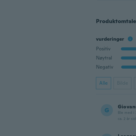
Produktomtale
vurderinger
Positiv
Nøytral
Negativ
Alle
Bilde
Giovan
G
Ble med i 
ca. 2 år si