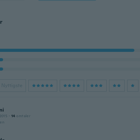
r
Nyttigste
ni
2015
·
14
omtaler
den