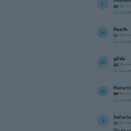
Leonar
L
Ble me
ca. 2 år si
Heath
H
Ble me
ca. 3 år si
gilda
G
Ble me
ca. 4 år si
Heinri
H
Ble me
ca. 4 år si
Seferi
S
Ble me
No es u