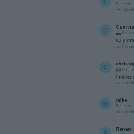
C
Ble med i 
ca. 5 år si
Светла
С
Ble me
Качеств
ca. 5 år si
christ
C
Ble me
I never
ca. 5 år si
mike
M
Ble med i 
ca. 5 år si
Renan
R