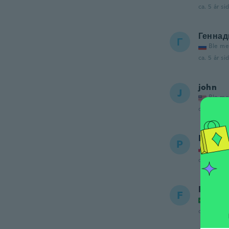
ca. 5 år si
Геннад
Г
Ble me
ca. 5 år si
john
J
Ble me
ca. 5 år si
Pawel
P
Ble me
ca. 5 år si
Fleud
F
Ble me
ca. 5 år si