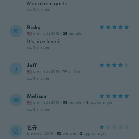
Muito bom gostei
ca. 5 år siden
Ricky
R
Ble med i 2019
·
25
omtaler
It's nice love it
ca. 5 år siden
Jeff
J
Ble med i 2018
·
14
omtaler
ca. 5 år siden
Melissa
M
Ble med i 2015
·
32
omtaler
·
6
opplastinger
ca. 5 år siden
언규
언
Ble med i 2019
·
82
omtaler
·
2
opplastinger