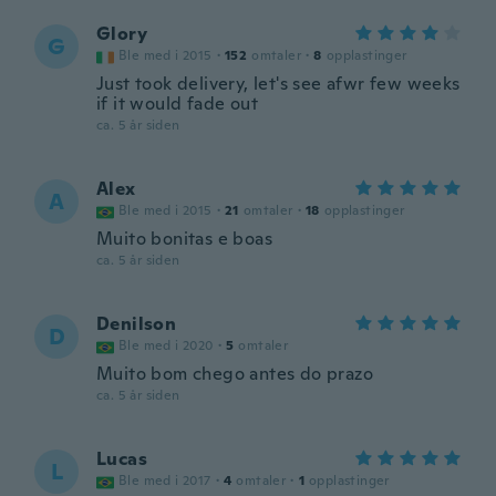
Glory
G
Ble med i 2015
·
152
omtaler
·
8
opplastinger
Just took delivery, let's see afwr few weeks
if it would fade out
ca. 5 år siden
Alex
A
Ble med i 2015
·
21
omtaler
·
18
opplastinger
Muito bonitas e boas
ca. 5 år siden
Denilson
D
Ble med i 2020
·
5
omtaler
Muito bom chego antes do prazo
ca. 5 år siden
Lucas
L
Ble med i 2017
·
4
omtaler
·
1
opplastinger