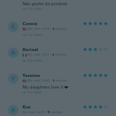
Não gostei do produto
ca. 5 år siden
Connie
C
Ble med i 2019
·
2
omtaler
ca. 5 år siden
Dorinel
D
Ble med i 2017
·
2
omtaler
ca. 5 år siden
Yasmine
Y
Ble med i 2020
·
3
omtaler
My daughters love it ❤️
ca. 5 år siden
Kim
K
Ble med i 2015
·
11
omtaler