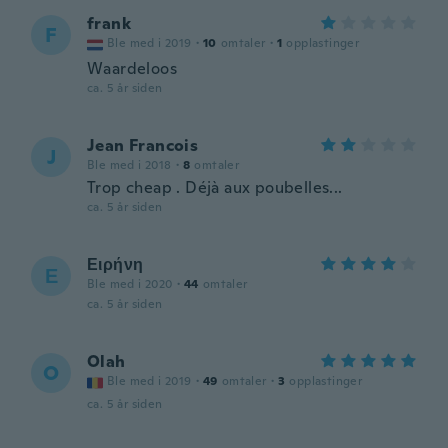
frank
F
Ble med i 2019
·
10
omtaler
·
1
opplastinger
Waardeloos
ca. 5 år siden
Jean Francois
J
Ble med i 2018
·
8
omtaler
Trop cheap . Déjà aux poubelles...
ca. 5 år siden
Ειρήνη
Ε
Ble med i 2020
·
44
omtaler
ca. 5 år siden
Olah
O
Ble med i 2019
·
49
omtaler
·
3
opplastinger
ca. 5 år siden