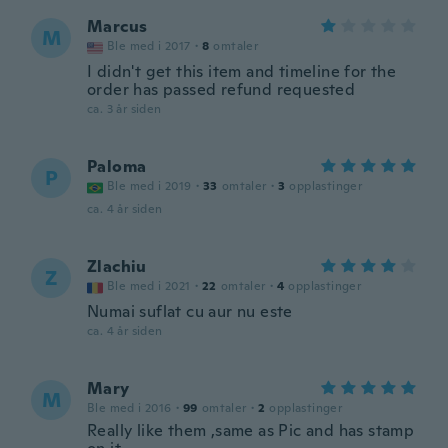
Marcus
M
Ble med i 2017
·
8
omtaler
I didn't get this item and timeline for the
order has passed refund requested
ca. 3 år siden
Paloma
P
Ble med i 2019
·
33
omtaler
·
3
opplastinger
ca. 4 år siden
Zlachiu
Z
Ble med i 2021
·
22
omtaler
·
4
opplastinger
Numai suflat cu aur nu este
ca. 4 år siden
Mary
M
Ble med i 2016
·
99
omtaler
·
2
opplastinger
Really like them ,same as Pic and has stamp