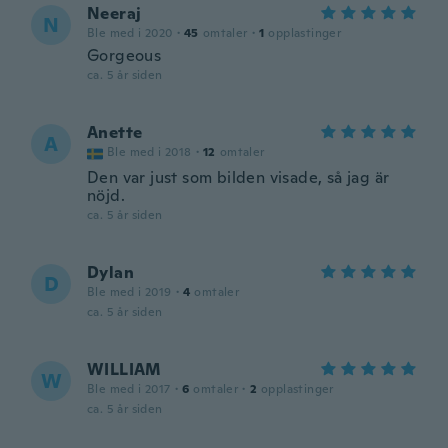
Neeraj
N
Ble med i 2020
·
45
omtaler
·
1
opplastinger
Gorgeous
ca. 5 år siden
Anette
A
Ble med i 2018
·
12
omtaler
Den var just som bilden visade, så jag är
nöjd.
ca. 5 år siden
Dylan
D
Ble med i 2019
·
4
omtaler
ca. 5 år siden
WILLIAM
W
Ble med i 2017
·
6
omtaler
·
2
opplastinger
ca. 5 år siden