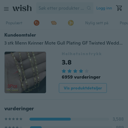
Logg inn
Populært
Nylig sett på
Pop
Kundeomtaler
3 stk Menn Kvinner Mote Gull Plating GF Twisted Wedding Chain Halskjede 18-30 tommer
Helhetsinntrykk
3.8
6959 vurderinger
Vis produktdetaljer
vurderinger
3,588
989