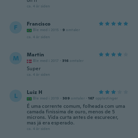
on it
ca. 4 år siden
Francisco
F
Ble med i 2015
·
9
omtaler
ca. 4 år siden
Martin
M
Ble med i 2017
·
316
omtaler
Super
ca. 4 år siden
Luiz H
L
Ble med i 2019
·
309
omtaler
·
167
opplastinger
É uma corrente comum, folheada com uma
camada finíssima de ouro, menos de 5
microns. Vida curta antes de escurecer,
mas já era esperado.
ca. 4 år siden