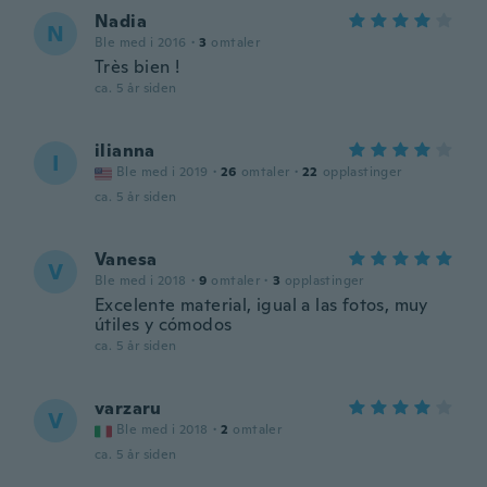
Nadia
N
Ble med i 2016
·
3
omtaler
Très bien !
ca. 5 år siden
ilianna
I
Ble med i 2019
·
26
omtaler
·
22
opplastinger
ca. 5 år siden
Vanesa
V
Ble med i 2018
·
9
omtaler
·
3
opplastinger
Excelente material, igual a las fotos, muy
útiles y cómodos
ca. 5 år siden
varzaru
V
Ble med i 2018
·
2
omtaler
ca. 5 år siden