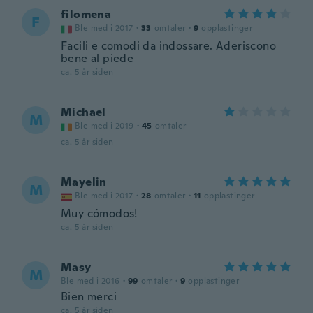
filomena
F
Ble med i 2017
·
33
omtaler
·
9
opplastinger
Facili e comodi da indossare. Aderiscono
bene al piede
ca. 5 år siden
Michael
M
Ble med i 2019
·
45
omtaler
ca. 5 år siden
Mayelin
M
Ble med i 2017
·
28
omtaler
·
11
opplastinger
Muy cómodos!
ca. 5 år siden
Masy
M
Ble med i 2016
·
99
omtaler
·
9
opplastinger
Bien merci
ca. 5 år siden