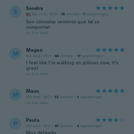
Sandra
S
Ble med i 2020
·
10
omtaler
·
7
opplastinger
Son cómodas veremos qué tal se
comportan
ca. 5 år siden
Megan
M
Ble med i 2019
·
66
omtaler
·
17
opplastinger
I feel like I’m walking on pillows now, it’s
great
ca. 5 år siden
Maxx
M
Ble med i 2017
·
32
omtaler
·
2
opplastinger
ca. 5 år siden
Paula
P
Ble med i 2015
·
97
omtaler
·
4
opplastinger
Muy delgado