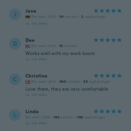
Jana
J
Ble med i 2019
·
34
omtaler
·
2
opplastinger
ca. 2 år siden
Dee
D
Ble med i 2015
·
13
omtaler
Works well with my work boots
ca. 2 år siden
Christina
C
Ble med i 2015
·
494
omtaler
·
25
opplastinger
Love them, they are very comfortable
ca. 3 år siden
Linda
L
Ble med i 2016
·
146
omtaler
·
148
opplastinger
ca. 3 år siden