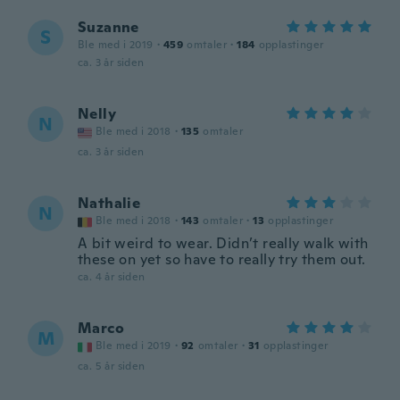
Suzanne
S
Ble med i 2019
·
459
omtaler
·
184
opplastinger
ca. 3 år siden
Nelly
N
Ble med i 2018
·
135
omtaler
ca. 3 år siden
Nathalie
N
Ble med i 2018
·
143
omtaler
·
13
opplastinger
A bit weird to wear. Didn’t really walk with
these on yet so have to really try them out.
ca. 4 år siden
Marco
M
Ble med i 2019
·
92
omtaler
·
31
opplastinger
ca. 5 år siden