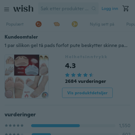
Logg inn
Populært
Nylig sett på
Pop
Kundeomtaler
1 par silikon gel tå pads forfot pute beskytter skinne pads for føtter høye hæler fotdeksel metatarsal smertelindring
Helhetsinntrykk
4.3
2684 vurderinger
Vis produktdetaljer
vurderinger
1,550
602