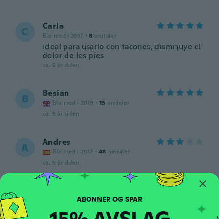
Carla
C
Ble med i 2017
·
8
omtaler
Ideal para usarlo con tacones, disminuye el
dolor de los pies
ca. 5 år siden
Besian
B
Ble med i 2019
·
15
omtaler
ca. 5 år siden
Andres
A
Ble med i 2017
·
48
omtaler
ca. 5 år siden
Clodagh
C
Ble med i 2017
·
98
omtaler
·
1
opplastinger
15% AVSLAG
ca. 5 år siden