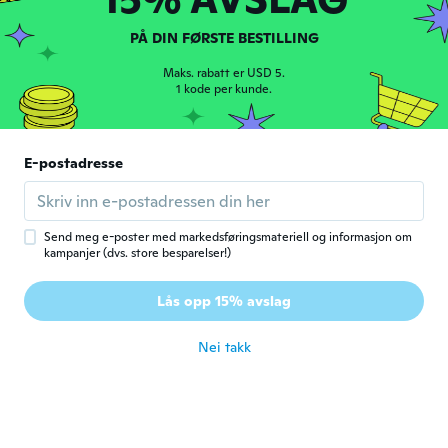
PÅ DIN FØRSTE BESTILLING
Susie
S
Ble med i 2015
·
212
omtaler
Maks. rabatt er USD 5.
ca. 5 år siden
1 kode per kunde.
filippo
F
Ble med i 2018
·
44
omtaler
·
14
opplastinger
E-postadresse
uno già si e' rotto
ca. 5 år siden
Send meg e-poster med markedsføringsmateriell og informasjon om
kampanjer (dvs. store besparelser!)
Marlin
M
Ble med i 2019
·
58
omtaler
·
15
opplastinger
Lås opp 15% avslag
Comodissimo
ca. 5 år siden
Nei takk
Delia
D
Ble med i 2015
·
30
omtaler
ca. 5 år siden