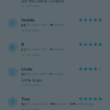
not the colour I orderd
ca. 4 år siden
Imelda
I
Ble med i 2019
·
18
omtaler
ca. 5 år siden
R
R
Ble med i 2015
·
11
omtaler
ca. 5 år siden
Linda
L
Ble med i 2019
·
5
omtaler
Little large.
ca. 5 år siden
Tina
T
Ble med i 2020
·
293
omtaler
·
244
opplastinger
ca. 5 år siden