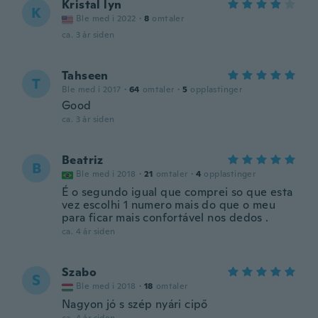
Kristal lyn
K
Ble med i 2022
·
8
omtaler
ca. 3 år siden
Tahseen
T
Ble med i 2017
·
64
omtaler
·
5
opplastinger
Good
ca. 3 år siden
Beatriz
B
Ble med i 2018
·
21
omtaler
·
4
opplastinger
É o segundo igual que comprei so que esta
vez escolhi 1 numero mais do que o meu
para ficar mais confortável nos dedos .
ca. 4 år siden
Szabo
S
Ble med i 2018
·
18
omtaler
Nagyon jó s szép nyári cipő