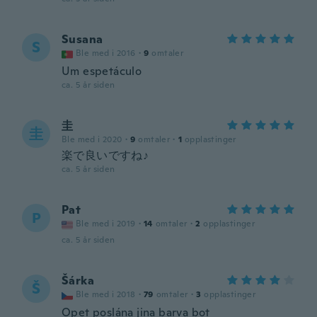
Susana
S
Ble med i 2016
·
9
omtaler
Um espetáculo
ca. 5 år siden
圭
圭
Ble med i 2020
·
9
omtaler
·
1
opplastinger
楽で良いですね♪
ca. 5 år siden
Pat
P
Ble med i 2019
·
14
omtaler
·
2
opplastinger
ca. 5 år siden
Šárka
Š
Ble med i 2018
·
79
omtaler
·
3
opplastinger
Opet poslána jina barva bot