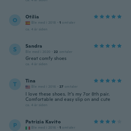
ca. 4 år siden
Otilia
O
Ble med i 2018
·
1
omtaler
ca. 4 år siden
Sandra
S
Ble med i 2020
·
22
omtaler
Great comfy shoes
ca. 4 år siden
Tina
T
Ble med i 2016
·
27
omtaler
I love these shoes. It’s my 7or 8th pair.
Comfortable and easy slip on and cute
ca. 4 år siden
Patrizia Kavito
P
Ble med i 2016
·
1
omtaler