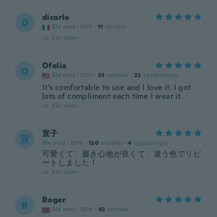
dicarlo
D
Ble med i 2017
·
11
omtaler
ca. 2 år siden
Ofelia
O
Ble med i 2017
·
35
omtaler
·
22
opplastinger
It’s comfortable to use and I love it. I got
lots of compliment each time I wear it.
ca. 2 år siden
宣子
宣
Ble med i 2018
·
120
omtaler
·
4
opplastinger
可愛くて、履き心地が良くて、違う色でリピ
ートしました！
ca. 2 år siden
Roger
R
Ble med i 2019
·
42
omtaler