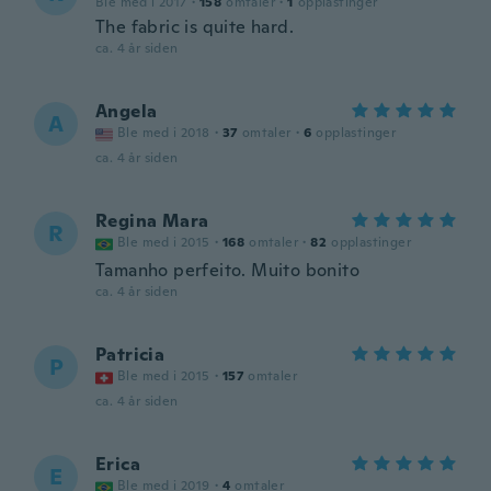
Ble med i 2017
·
158
omtaler
·
1
opplastinger
The fabric is quite hard.
ca. 4 år siden
Angela
A
Ble med i 2018
·
37
omtaler
·
6
opplastinger
ca. 4 år siden
Regina Mara
R
Ble med i 2015
·
168
omtaler
·
82
opplastinger
Tamanho perfeito. Muito bonito
ca. 4 år siden
Patricia
P
Ble med i 2015
·
157
omtaler
ca. 4 år siden
Erica
E
Ble med i 2019
·
4
omtaler