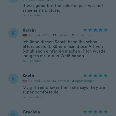
It was good but the colorful part was not
same as its picture.
ca. 3 år siden
Katrin
K
Ble med i 2018
·
92
omtaler
·
7
opplastinger
Ich liebe diesen Schuh habe ihn schon
öfters bestellt. Könnte man diese Art von
Schuh auch einfarbig machen ,? Ich würde
ihn gern mal nur in Weiß haben .
ca. 3 år siden
Kevin
K
Ble med i 2020
·
32
omtaler
·
2
opplastinger
My girlfriend loves them she says they are
super comfortable.
ca. 3 år siden
Graciela
G