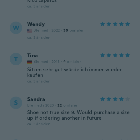
Rico zapatos
ca. 3 år siden
Wendy
W
Ble med i 2022
·
30
omtaler
ca. 3 år siden
Tina
T
Ble med i 2018
·
4
omtaler
Sitzen sehr gut würde ich immer wieder
kaufen
ca. 3 år siden
Sandra
S
Ble med i 2020
·
22
omtaler
Shoe not true size 9. Would purchase a size
up if ordering another in future
ca. 3 år siden