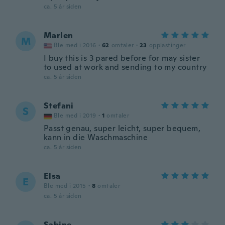
ca. 5 år siden
Marlen
M
Ble med i 2016
·
62
omtaler
·
23
opplastinger
I buy this is 3 pared before for may sister
to used at work and sending to my country
ca. 5 år siden
Stefani
S
Ble med i 2019
·
1
omtaler
Passt genau, super leicht, super bequem,
kann in die Waschmaschine
ca. 5 år siden
Elsa
E
Ble med i 2015
·
8
omtaler
ca. 5 år siden
Sabine