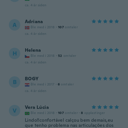
ca. 4 år siden
Adriana
A
Ble med i 2018
·
107
omtaler
ca. 4 år siden
Helena
H
Ble med i 2018
·
52
omtaler
ca. 4 år siden
BOGY
B
Ble med i 2017
·
6
omtaler
ca. 4 år siden
Vera Lúcia
V
Ble med i 2018
·
107
omtaler
·
8
opplastinger
Lindo!!confortável calçou bem demais,eu
que tenho problema nas articulações dos