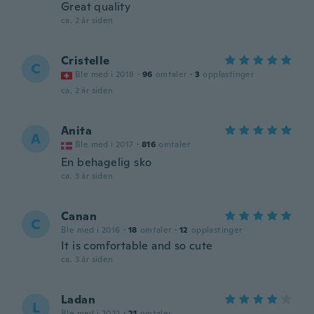
Great quality
ca. 2 år siden
Cristelle
C
Ble med i 2018
·
96
omtaler
·
3
opplastinger
ca. 2 år siden
Anita
A
Ble med i 2017
·
816
omtaler
En behagelig sko
ca. 3 år siden
Canan
C
Ble med i 2016
·
18
omtaler
·
12
opplastinger
It is comfortable and so cute
ca. 3 år siden
Ladan
L
Ble med i 2022
·
21
omtaler