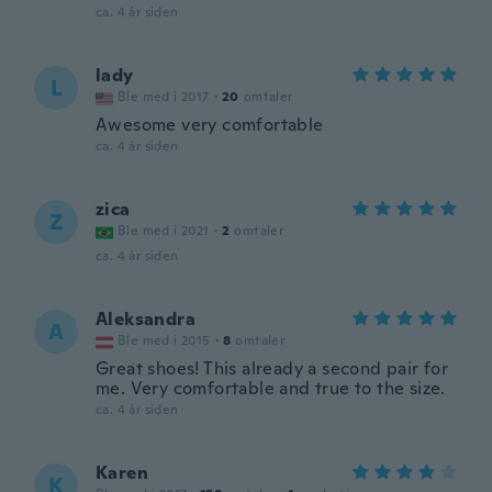
ca. 4 år siden
lady
L
Ble med i 2017
·
20
omtaler
Awesome very comfortable
ca. 4 år siden
zica
Z
Ble med i 2021
·
2
omtaler
ca. 4 år siden
Aleksandra
A
Ble med i 2015
·
8
omtaler
Great shoes! This already a second pair for
me. Very comfortable and true to the size.
ca. 4 år siden
Karen
K