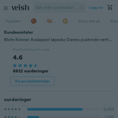
Logg inn
Populært
Nylig sett på
Pop
Kundeomtaler
Mote Kvinner Avslappet løpesko Dames pustende netting stoff myk joggesko
Helhetsinntrykk
4.6
8832 vurderinger
Vis produktdetaljer
vurderinger
6,698
1,398