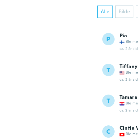
Alle
Bilde
Pia
P
Ble me
ca. 2 år si
Tiffany
T
Ble me
ca. 2 år si
Tamara
T
Ble me
ca. 2 år si
Cintia 
C
Ble me