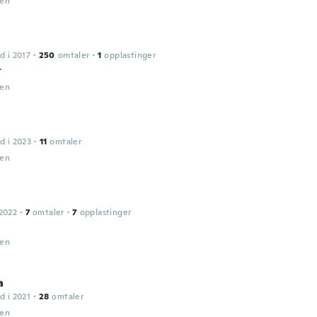
den
d i 2017
·
250
omtaler
·
1
opplastinger
ك
den
d i 2023
·
11
omtaler
den
2022
·
7
omtaler
·
7
opplastinger
den
a
d i 2021
·
28
omtaler
den