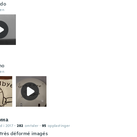
ado
den
mo
den
ина
d i 2017
·
282
omtaler
·
95
opplastinger
 très déformé imagés