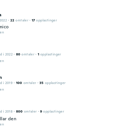
a
2022
·
22
omtaler
·
17
opplastinger
mico
den
d i 2022
·
80
omtaler
·
1
opplastinger
den
m
d i 2019
·
100
omtaler
·
35
opplastinger
den
d i 2018
·
800
omtaler
·
9
opplastinger
llar den
den