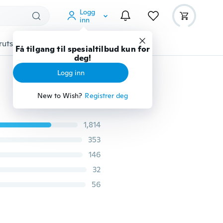
Logg
inn
rutstyr
Gadgets
Verktøy
Mer
Få tilgang til spesialtilbud kun for
deg!
Logg inn
New to Wish?
Registrer deg
1,814
353
146
32
56