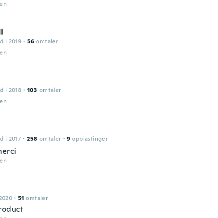
den
l
d i 2019
·
56
omtaler
den
d i 2018
·
103
omtaler
den
d i 2017
·
258
omtaler
·
9
opplastinger
merci
den
 2020
·
51
omtaler
roduct