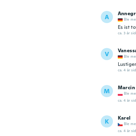
Annegr
A
Ble me
Es ist 
ca. 3 år si
Vaness
V
Ble me
Lustige
ca. 4 år si
Marcin
M
Ble me
ca. 4 år si
Karel
K
Ble me
ca. 4 år si