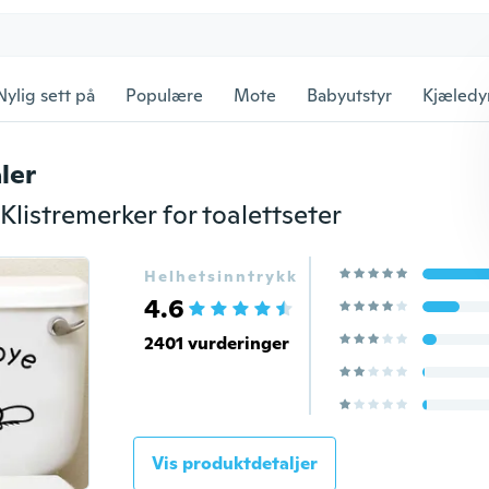
Nylig sett på
Populære
Mote
Babyutstyr
Kjæledy
ler
listremerker for toalettseter
Helhetsinntrykk
4.6
2401 vurderinger
Vis produktdetaljer