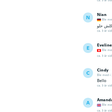
ca. 3 år si
Nian
N
Ble me
لش حلو
ca. 3 år si
Eveline
E
Ble me
ca. 3 år si
Cindy
C
Ble med i 
Bello
ca. 3 år si
Amand
A
Ble me
ca. 3 år si