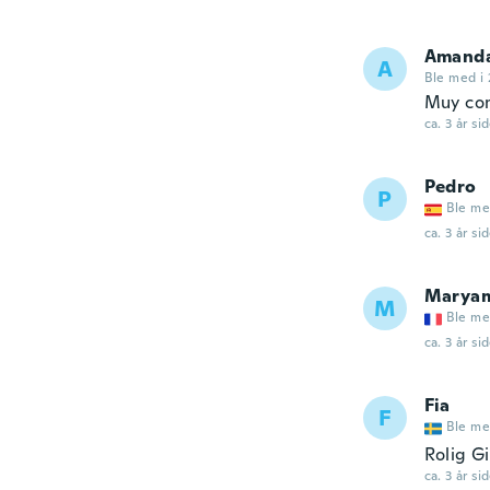
Amand
A
Ble med i 
Muy co
ca. 3 år si
Pedro
P
Ble me
ca. 3 år si
Marya
M
Ble me
ca. 3 år si
Fia
F
Ble me
Rolig Gi
ca. 3 år si