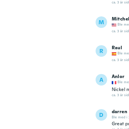
ca. 3 år si
Mitchel
M
Ble me
ca. 3 år si
Raul
R
Ble me
ca. 3 år si
Anlor
A
Ble me
Nickel 
ca. 3 år si
darren
D
Ble med i
Great p