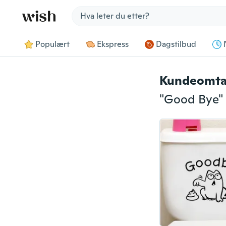
Jump to section
Populært
Ekspress
Dagstilbud
Kundeomta
"Good Bye" K