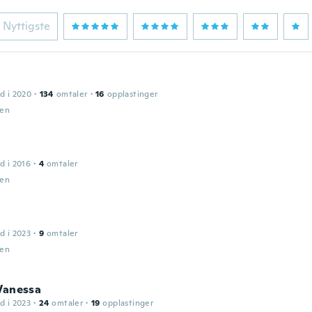
Nyttigste
d i 2020
·
134
omtaler
·
16
opplastinger
den
d i 2016
·
4
omtaler
den
d i 2023
·
9
omtaler
den
Vanessa
d i 2023
·
24
omtaler
·
19
opplastinger