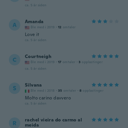
ca. 5 år siden
Amanda
A
Ble med i 2019
·
12
omtaler
Love it
ca. 5 år siden
Courtneigh
C
Ble med i 2019
·
17
omtaler
·
3
opplastinger
ca. 5 år siden
Silvana
S
Ble med i 2018
·
35
omtaler
·
8
opplastinger
Molto carino davvero
ca. 5 år siden
rachel vieira do carmo al
R
meida