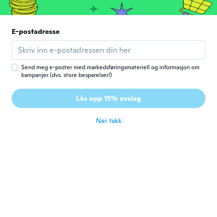
ca. 6 år siden
Janice
E-postadresse
J
Ble med i 2018
·
71
omtaler
·
1
opplastinger
Extremely truthful too small
ca. 6 år siden
Send meg e-poster med markedsføringsmateriell og informasjon om
kampanjer (dvs. store besparelser!)
Marcilene
M
Lås opp 15% avslag
Ble med i 2018
·
32
omtaler
·
7
opplastinger
ca. 6 år siden
Nei takk
Miranda
M
Ble med i 2015
·
11
omtaler
Ordered 5xl and would fit about a size 10
adult. Way too small and looked nothing
like shorts. If anything more like a tight
body suit.
ca. 6 år siden