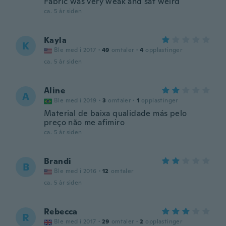
Fabric was very weak and sat weird
ca. 5 år siden
Kayla
K
Ble med i 2017
·
49
omtaler
·
4
opplastinger
ca. 5 år siden
Aline
A
Ble med i 2019
·
3
omtaler
·
1
opplastinger
Material de baixa qualidade más pelo
preço não me afimiro
ca. 5 år siden
Brandi
B
Ble med i 2016
·
12
omtaler
ca. 5 år siden
Rebecca
R
Ble med i 2017
·
29
omtaler
·
2
opplastinger