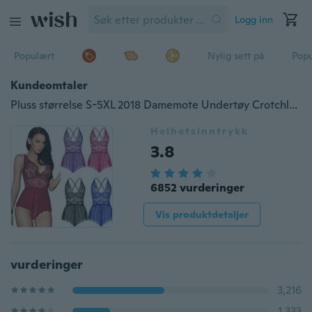
Logg inn
Populært
Nylig sett på
Pop
Kundeomtaler
Pluss størrelse S-5XL 2018 Damemote Undertøy Crotchless Leotard Teddy Nattøy Sexy Blonder Miniskjørt
Helhetsinntrykk
3.8
6852 vurderinger
Vis produktdetaljer
vurderinger
3,216
1,333