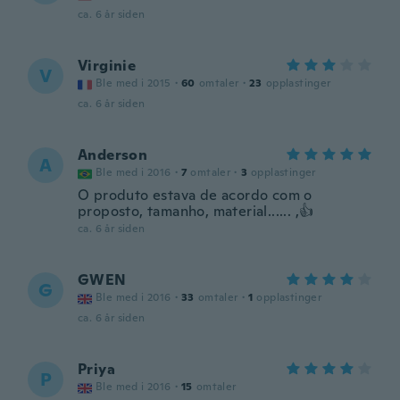
ca. 6 år siden
Virginie
V
Ble med i 2015
·
60
omtaler
·
23
opplastinger
ca. 6 år siden
Anderson
A
Ble med i 2016
·
7
omtaler
·
3
opplastinger
O produto estava de acordo com o
proposto, tamanho, material...... ,👍
ca. 6 år siden
GWEN
G
Ble med i 2016
·
33
omtaler
·
1
opplastinger
ca. 6 år siden
Priya
P
Ble med i 2016
·
15
omtaler