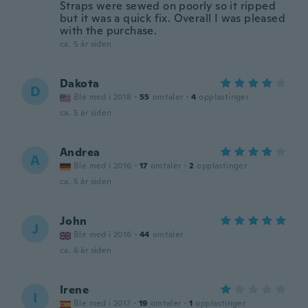
Straps were sewed on poorly so it ripped
but it was a quick fix. Overall I was pleased
with the purchase.
ca. 5 år siden
Dakota
D
Ble med i 2018
·
55
omtaler
·
4
opplastinger
ca. 5 år siden
Andrea
A
Ble med i 2016
·
17
omtaler
·
2
opplastinger
ca. 5 år siden
John
J
Ble med i 2016
·
44
omtaler
ca. 6 år siden
Irene
I
Ble med i 2017
·
19
omtaler
·
1
opplastinger