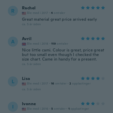
Rachel
R
Ble med i 2017
·
4
omtaler
Great material great price arrived early
ca. 5 år siden
Avril
A
Ble med i 2018
·
119
omtaler
Nice little cami. Colour is great, price great
but too small even though I checked the
size chart. Came in handy for a present.
ca. 5 år siden
Lisa
L
Ble med i 2017
·
16
omtaler
·
2
opplastinger
ca. 5 år siden
Ivonne
I
Ble med i 2016
·
5
omtaler
·
1
opplastinger