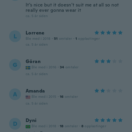
It’s nice but it doesn’t suit me at all so not
really ever gonna wear it
ca. 5 år siden
Lorrene
L
Ble med i 2018
·
51
omtaler
·
1
opplastinger
ca. 5 år siden
Göran
G
Ble med i 2016
·
34
omtaler
ca. 5 år siden
Amanda
A
Ble med i 2015
·
16
omtaler
ca. 5 år siden
Dyni
D
Ble med i 2018
·
18
omtaler
·
8
opplastinger