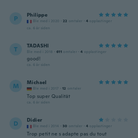
Philippe
P
Ble med i 2020
·
22
omtaler
·
4
opplastinger
ca. 6 år siden
TADASHI
T
Ble med i 2018
·
611
omtaler
·
4
opplastinger
good!
ca. 6 år siden
Michael
M
Ble med i 2017
·
12
omtaler
Top super Qualität
ca. 6 år siden
Didier
D
Ble med i 2014
·
30
omtaler
·
4
opplastinger
Trop petit ne s adapte pas du tout