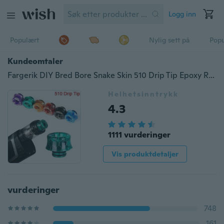
Logg inn
Populært
Nylig sett på
Pop
Kundeomtaler
Fargerik DIY Bred Bore Snake Skin 510 Drip Tip Epoxy Resin Munnstykkehette
Helhetsinntrykk
4.3
1111 vurderinger
Vis produktdetaljer
vurderinger
748
161