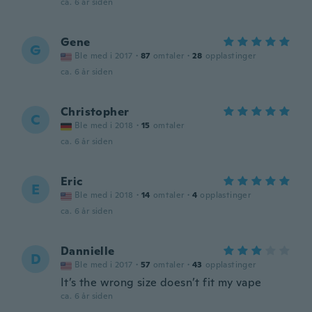
ca. 6 år siden
Gene
G
Ble med i 2017
·
87
omtaler
·
28
opplastinger
ca. 6 år siden
Christopher
C
Ble med i 2018
·
15
omtaler
ca. 6 år siden
Eric
E
Ble med i 2018
·
14
omtaler
·
4
opplastinger
ca. 6 år siden
Dannielle
D
Ble med i 2017
·
57
omtaler
·
43
opplastinger
It’s the wrong size doesn’t fit my vape
ca. 6 år siden