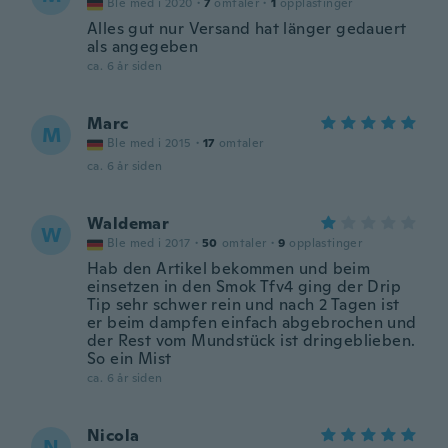
Ble med i 2020
·
7
omtaler
·
1
opplastinger
Alles gut nur Versand hat länger gedauert
als angegeben
ca. 6 år siden
Marc
M
Ble med i 2015
·
17
omtaler
ca. 6 år siden
Waldemar
W
Ble med i 2017
·
50
omtaler
·
9
opplastinger
Hab den Artikel bekommen und beim
einsetzen in den Smok Tfv4 ging der Drip
Tip sehr schwer rein und nach 2 Tagen ist
er beim dampfen einfach abgebrochen und
der Rest vom Mundstück ist dringeblieben.
So ein Mist
ca. 6 år siden
Nicola
N