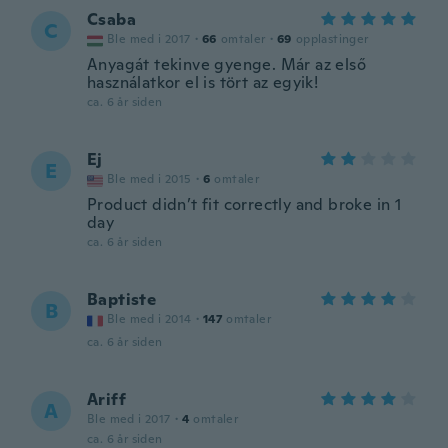
Csaba
C
Ble med i 2017
·
66
omtaler
·
69
opplastinger
Anyagát tekinve gyenge. Már az első
használatkor el is tört az egyik!
ca. 6 år siden
Ej
E
Ble med i 2015
·
6
omtaler
Product didn’t fit correctly and broke in 1
day
ca. 6 år siden
Baptiste
B
Ble med i 2014
·
147
omtaler
ca. 6 år siden
Ariff
A
Ble med i 2017
·
4
omtaler
ca. 6 år siden