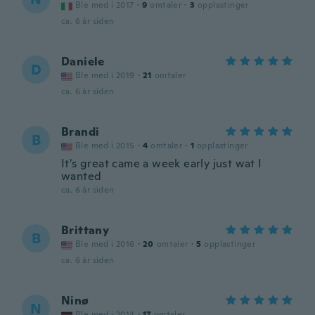
Ble med i 2017
·
9
omtaler
·
3
opplastinger
ca. 6 år siden
Daniele
D
Ble med i 2019
·
21
omtaler
ca. 6 år siden
Brandi
B
Ble med i 2015
·
4
omtaler
·
1
opplastinger
It's great came a week early just wat I
wanted
ca. 6 år siden
Brittany
B
Ble med i 2016
·
20
omtaler
·
5
opplastinger
ca. 6 år siden
Ninø
N
Ble med i 2014
·
17
omtaler