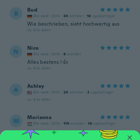
Bud
B
Ble med i 2014
·
34
omtaler
·
10
opplastinger
Wie beschrieben, sieht hochwertig aus
ca. 6 år siden
Nico
N
Ble med i 2019
·
8
omtaler
Alles bestens ! 👍
ca. 6 år siden
Ashley
A
Ble med i 2015
·
20
omtaler
·
2
opplastinger
ca. 6 år siden
Marianna
M
Ble med i 2014
·
119
omtaler
·
16
opplastinger
ca. 6 år siden