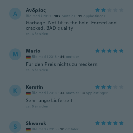
Ανδρέας
Α
Ble med i 2019
·
102
omtaler
·
19
opplastinger
Garbage. Not fit to the hole. Forced and
cracked. BAD quality
ca. 6 år siden
Mario
M
Ble med i 2018
·
86
omtaler
Für den Preis nichts zu meckern.
ca. 6 år siden
Kerstin
K
Ble med i 2018
·
33
omtaler
·
8
opplastinger
Sehr lange Lieferzeit
ca. 6 år siden
Skwarek
S
Ble med i 2015
·
12
omtaler