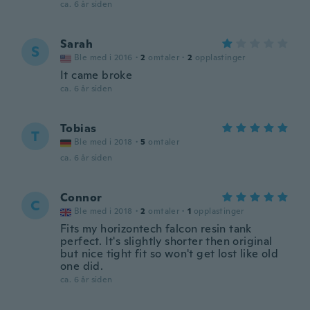
ca. 6 år siden
Sarah
S
Ble med i 2016
·
2
omtaler
·
2
opplastinger
It came broke
ca. 6 år siden
Tobias
T
Ble med i 2018
·
5
omtaler
ca. 6 år siden
Connor
C
Ble med i 2018
·
2
omtaler
·
1
opplastinger
Fits my horizontech falcon resin tank
perfect. It's slightly shorter then original
but nice tight fit so won't get lost like old
one did.
ca. 6 år siden