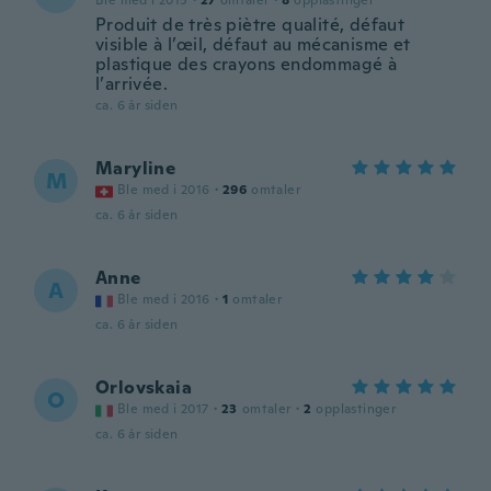
Ble med i 2015
·
27
omtaler
·
8
opplastinger
Produit de très piètre qualité, défaut
visible à l’œil, défaut au mécanisme et
plastique des crayons endommagé à
l’arrivée.
ca. 6 år siden
Maryline
M
Ble med i 2016
·
296
omtaler
ca. 6 år siden
Anne
A
Ble med i 2016
·
1
omtaler
ca. 6 år siden
Orlovskaia
O
Ble med i 2017
·
23
omtaler
·
2
opplastinger
ca. 6 år siden