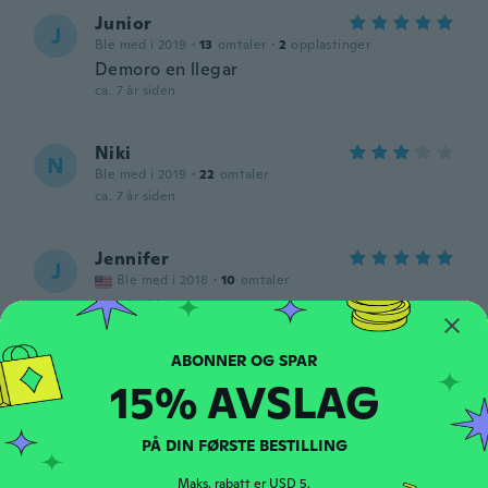
Junior
J
Ble med i 2019
·
13
omtaler
·
2
opplastinger
Demoro en llegar
ca. 7 år siden
Niki
N
Ble med i 2019
·
22
omtaler
ca. 7 år siden
Jennifer
J
Ble med i 2018
·
10
omtaler
ca. 7 år siden
Marya
M
15% AVSLAG
Ble med i 2018
·
49
omtaler
ca. 7 år siden
PÅ DIN FØRSTE BESTILLING
Christine
C
Maks. rabatt er USD 5.