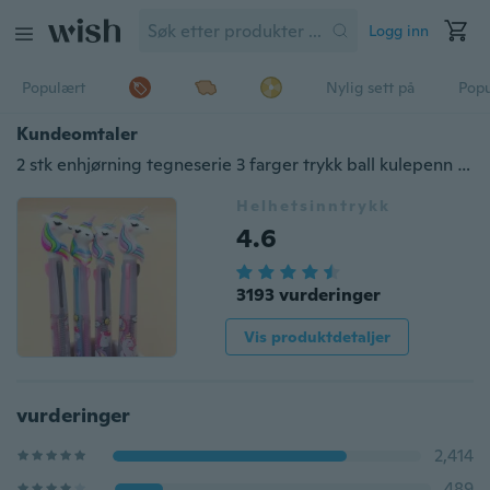
Logg inn
Populært
Nylig sett på
Pop
Kundeomtaler
2 stk enhjørning tegneserie 3 farger trykk ball kulepenn skolekontor rekvisita gavepapir
Helhetsinntrykk
4.6
3193 vurderinger
Vis produktdetaljer
vurderinger
2,414
489