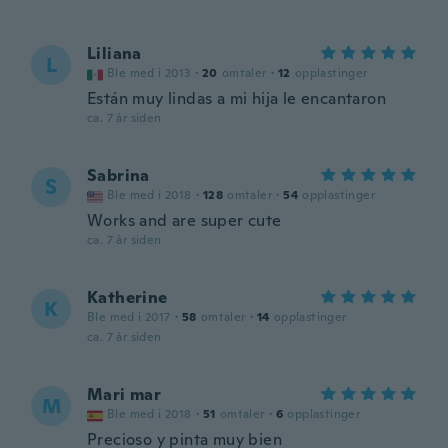
Liliana
L
Ble med i 2013
·
20
omtaler
·
12
opplastinger
Están muy lindas a mi hija le encantaron
ca. 7 år siden
Sabrina
S
Ble med i 2018
·
128
omtaler
·
54
opplastinger
Works and are super cute
ca. 7 år siden
Katherine
K
Ble med i 2017
·
58
omtaler
·
14
opplastinger
ca. 7 år siden
Mari mar
M
Ble med i 2018
·
51
omtaler
·
6
opplastinger
Precioso y pinta muy bien