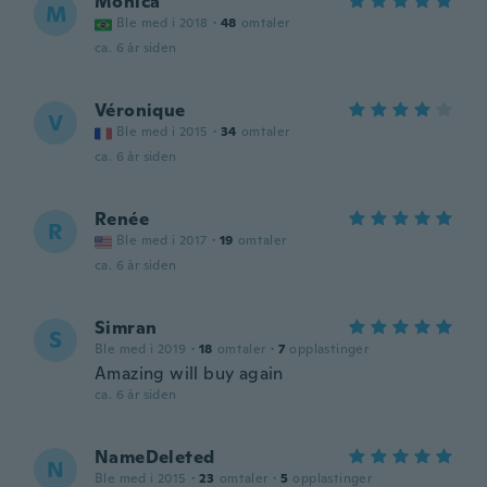
Monica
M
Ble med i 2018
·
48
omtaler
ca. 6 år siden
Véronique
V
Ble med i 2015
·
34
omtaler
ca. 6 år siden
Renée
R
Ble med i 2017
·
19
omtaler
ca. 6 år siden
Simran
S
Ble med i 2019
·
18
omtaler
·
7
opplastinger
Amazing will buy again
ca. 6 år siden
NameDeleted
N
Ble med i 2015
·
23
omtaler
·
5
opplastinger