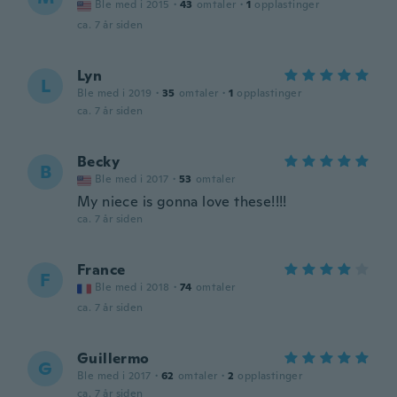
Ble med i 2015
·
43
omtaler
·
1
opplastinger
ca. 7 år siden
Lyn
L
Ble med i 2019
·
35
omtaler
·
1
opplastinger
ca. 7 år siden
Becky
B
Ble med i 2017
·
53
omtaler
My niece is gonna love these!!!!
ca. 7 år siden
France
F
Ble med i 2018
·
74
omtaler
ca. 7 år siden
Guillermo
G
Ble med i 2017
·
62
omtaler
·
2
opplastinger
ca. 7 år siden