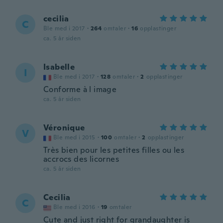
cecilia
C
Ble med i 2017
·
264
omtaler
·
16
opplastinger
ca. 5 år siden
Isabelle
I
Ble med i 2017
·
128
omtaler
·
2
opplastinger
Conforme à l image
ca. 5 år siden
Véronique
V
Ble med i 2015
·
100
omtaler
·
2
opplastinger
Très bien pour les petites filles ou les
accrocs des licornes
ca. 5 år siden
Cecilia
C
Ble med i 2016
·
19
omtaler
Cute and just right for grandaughter is