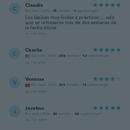
Claudia
C
Ble med i 2019
·
15
omtaler
·
1
opplastinger
Los lápices muy lindos y prácticos ... solo
que se retrasaron más de dos semanas de
la fecha inicial
ca. 7 år siden
Charlie
C
Ble med i 2018
·
559
omtaler
·
52
opplastinger
ca. 7 år siden
Vanessa
V
Ble med i 2016
·
103
omtaler
·
13
opplastinger
ca. 7 år siden
Jacobus
J
Ble med i 2016
·
82
omtaler
·
28
opplastinger
ca. 7 år siden