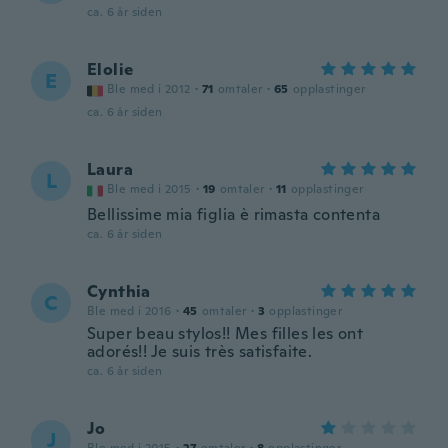
ca. 6 år siden
Elolie
E
Ble med i 2012
·
71
omtaler
·
65
opplastinger
ca. 6 år siden
Laura
L
Ble med i 2015
·
19
omtaler
·
11
opplastinger
Bellissime mia figlia è rimasta contenta
ca. 6 år siden
Cynthia
C
Ble med i 2016
·
45
omtaler
·
3
opplastinger
Super beau stylos!! Mes filles les ont
adorés!! Je suis très satisfaite.
ca. 6 år siden
Jo
J