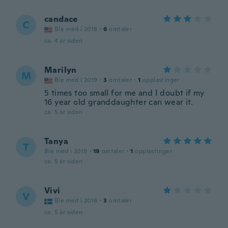
candace
C
Ble med i 2018
·
6
omtaler
ca. 4 år siden
Marilyn
M
Ble med i 2019
·
3
omtaler
·
1
opplastinger
5 times too small for me and I doubt if my
16 year old granddaughter can wear it.
ca. 5 år siden
Tanya
T
Ble med i 2019
·
19
omtaler
·
1
opplastinger
ca. 5 år siden
Vivi
V
Ble med i 2016
·
3
omtaler
ca. 5 år siden