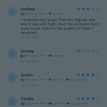
LeeAnn
L
Ble med i 2016
·
12
omtaler
I ordered way larger than my regular size
and it was still tight. And the pictures don't
even come close to the quality of what I
received.
ca. 5 år siden
jeremy
J
Ble med i 2017
·
30
omtaler
ca. 5 år siden
Justin
J
Ble med i 2017
·
73
omtaler
·
10
opplastinger
ca. 5 år siden
Cecilia
C
Ble med i 2016
·
68
omtaler
·
16
opplastinger