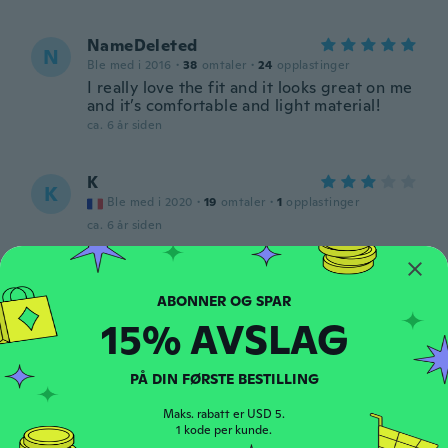
NameDeleted
N
Ble med i 2016
·
38
omtaler
·
24
opplastinger
I really love the fit and it looks great on me
and it’s comfortable and light material!
ca. 6 år siden
K
K
Ble med i 2020
·
19
omtaler
·
1
opplastinger
ca. 6 år siden
Gwen
G
Ble med i 2018
·
7
omtaler
15% AVSLAG
Vraiment nul je souhaite être rembourser
ca. 6 år siden
PÅ DIN FØRSTE BESTILLING
Diane
D
Maks. rabatt er USD 5.
Ble med i 2016
·
61
omtaler
·
12
opplastinger
1 kode per kunde.