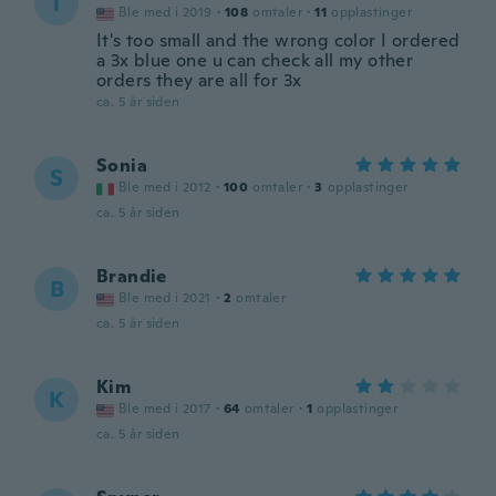
T
Ble med i 2019
·
108
omtaler
·
11
opplastinger
It's too small and the wrong color I ordered
a 3x blue one u can check all my other
orders they are all for 3x
ca. 5 år siden
Sonia
S
Ble med i 2012
·
100
omtaler
·
3
opplastinger
ca. 5 år siden
Brandie
B
Ble med i 2021
·
2
omtaler
ca. 5 år siden
Kim
K
Ble med i 2017
·
64
omtaler
·
1
opplastinger
ca. 5 år siden