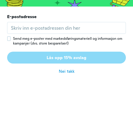
Smaller by 2 sizes
ca. 6 år siden
E-postadresse
Aurélie
A
Ble med i 2020
·
6
omtaler
ca. 6 år siden
Send meg e-poster med markedsføringsmateriell og informasjon om
kampanjer (dvs. store besparelser!)
Dawn
D
Lås opp 15% avslag
Ble med i 2018
·
51
omtaler
·
12
opplastinger
ca. 6 år siden
Nei takk
Francoise Nullet1973@gm
F
ail.com
Ble med i 2018
·
57
omtaler
·
20
opplastinger
ca. 6 år siden
Cynthia
C
Ble med i 2019
·
9
omtaler
Bought for my niece to wear during band