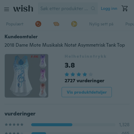
Logg inn
Populært
Nylig sett på
Pop
Kundeomtaler
2018 Dame Mote Musikalsk Notat Asymmetrisk Tank Top
Helhetsinntrykk
3.8
2727 vurderinger
Vis produktdetaljer
vurderinger
1,328
465