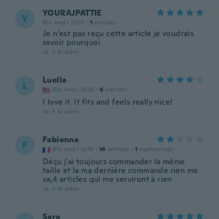
YOURAJPATTIE
Y
Ble med i 2020
·
1
omtaler
Je n’est pas reçu cette article je voudrais
savoir pourquoi
ca. 5 år siden
Luella
L
Ble med i 2020
·
6
omtaler
I love it. It fits and feels really nice!
ca. 5 år siden
Fabienne
F
Ble med i 2019
·
16
omtaler
·
1
opplastinger
Déçu j'ai toujours commander la même
taille et la ma dernière commande rien me
va,4 articles qui me serviront à rien
ca. 5 år siden
Sara