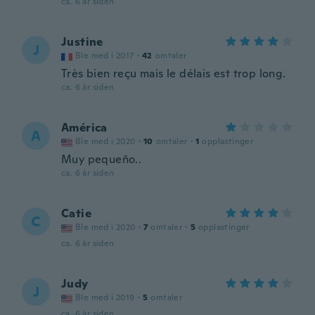
ca. 6 år siden
Justine
J
Ble med i 2017
·
42
omtaler
Très bien reçu mais le délais est trop long.
ca. 6 år siden
América
A
Ble med i 2020
·
10
omtaler
·
1
opplastinger
Muy pequeño..
ca. 6 år siden
Catie
C
Ble med i 2020
·
7
omtaler
·
5
opplastinger
ca. 6 år siden
Judy
J
Ble med i 2019
·
5
omtaler
ca. 6 år siden