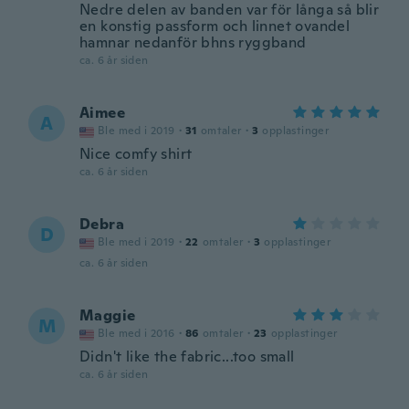
Nedre delen av banden var för långa så blir
en konstig passform och linnet ovandel
hamnar nedanför bhns ryggband
ca. 6 år siden
Aimee
A
Ble med i 2019
·
31
omtaler
·
3
opplastinger
Nice comfy shirt
ca. 6 år siden
Debra
D
Ble med i 2019
·
22
omtaler
·
3
opplastinger
ca. 6 år siden
Maggie
M
Ble med i 2016
·
86
omtaler
·
23
opplastinger
Didn't like the fabric...too small
ca. 6 år siden