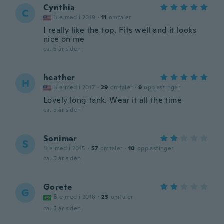
Cynthia
C
Ble med i 2019
·
11
omtaler
I really like the top. Fits well and it looks
nice on me
ca. 5 år siden
heather
H
Ble med i 2017
·
29
omtaler
·
9
opplastinger
Lovely long tank. Wear it all the time
ca. 5 år siden
Sonimar
S
Ble med i 2015
·
57
omtaler
·
10
opplastinger
ca. 5 år siden
Gorete
G
Ble med i 2018
·
23
omtaler
ca. 5 år siden