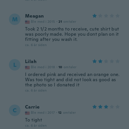
Meagan
M
Ble med i 2015
·
21
omtaler
Took 2 1/2 months to receive, cute shirt but
was poorly made. Hope you dont plan on it
fitting after you wash it.
ca. 6 år siden
Lilah
L
Ble med i 2018
·
10
omtaler
I ordered pink and received an orange one.
Was too tight and did not look as good as
the photo so I donated it
ca. 6 år siden
Carrie
C
Ble med i 2017
·
12
omtaler
To tight
ca. 6 år siden