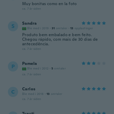
Muy bonitas como en la foto
ca. 7 år siden
Sandra
S
Ble med i 2019
·
31
omtaler
·
13
opplastinger
Produto bem embalado e bem feito.
Chegou rápido, com mais de 30 dias de
antecedência.
ca. 7 år siden
Pamela
P
Ble med i 2012
·
5
omtaler
ca. 7 år siden
Carlos
C
Ble med i 2018
·
13
omtaler
ca. 7 år siden
Trauti