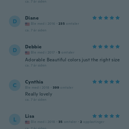
ca. 7 år siden
Diane
D
Ble med i 2016
·
235
omtaler
ca. 7 år siden
Debbie
D
Ble med i 2017
·
5
omtaler
Adorable Beautiful colors just the right size
ca. 7 år siden
Cynthia
C
Ble med i 2018
·
399
omtaler
Really lovely
ca. 7 år siden
Lisa
L
Ble med i 2018
·
35
omtaler
·
2
opplastinger
ca. 7 år siden