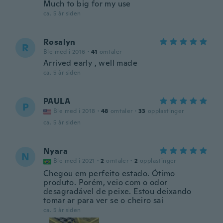
Much to big for my use
ca. 5 år siden
Rosalyn
R
Ble med i 2016
·
41
omtaler
Arrived early , well made
ca. 5 år siden
PAULA
P
Ble med i 2018
·
48
omtaler
·
33
opplastinger
ca. 5 år siden
Nyara
N
Ble med i 2021
·
2
omtaler
·
2
opplastinger
Chegou em perfeito estado. Ótimo
produto. Porém, veio com o odor
desagradável de peixe. Estou deixando
tomar ar para ver se o cheiro sai
ca. 5 år siden