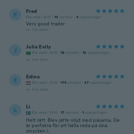
Fred
F
Ble med i 2017
·
13
omtaler
·
4
opplastinger
Very good trader
ca. 3 år siden
Julia Evily
J
Ble med i 2019
·
18
omtaler
·
15
opplastinger
ca. 4 år siden
Edina
E
Ble med i 2018
·
174
omtaler
·
37
opplastinger
ca. 4 år siden
Li
L
Ble med i 2016
·
17
omtaler
·
1
opplastinger
Helt rätt. Blev jätte nöjd med påsarna. De
är perfekta för att hålla reda på sina
smycken i.