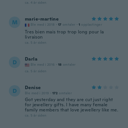
ca. 4 år siden
marie-martine
M
Ble med i 2018
·
17
omtaler
·
1
opplastinger
Tres bien mais trop trop long pour la
livraison
ca. 5 år siden
Darla
D
Ble med i 2016
·
18
omtaler
ca. 5 år siden
Denise
D
Ble med i 2019
·
172
omtaler
Got yesterday and they are cut just right
for jewellery gifts. I have many female
family members that love jewellery like me.
ca. 5 år siden