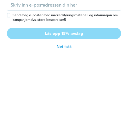
Arrived quickly and did the job I wanted
them for very well.
ca. 7 år siden
Send meg e-poster med markedsføringsmateriell og informasjon om
kampanjer (dvs. store besparelser!)
.
.
Lås opp 15% avslag
Ble med i 2017
·
273
omtaler
ca. 7 år siden
Nei takk
Nanda
N
Ble med i 2016
·
299
omtaler
ca. 7 år siden
Jill
J
Ble med i 2019
·
19
omtaler
·
1
opplastinger
ca. 7 år siden
Jessica
J
Ble med i 2015
·
2
omtaler
ca. 7 år siden