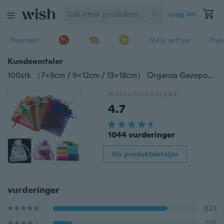
Logg inn
Populært
Nylig sett på
Pop
Kundeomtaler
100stk （7x9cm / 9x12cm / 13x18cm） Organza Gaveposer Smykker Godteri Bag Bryllup favoriserer Poser Mesh Gave poser
Helhetsinntrykk
4.7
1044 vurderinger
Vis produktdetaljer
vurderinger
823
135