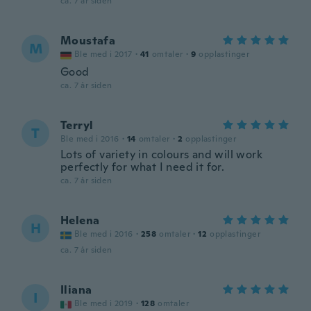
ca. 7 år siden
Moustafa
M
Ble med i 2017
·
41
omtaler
·
9
opplastinger
Good
ca. 7 år siden
Terryl
T
Ble med i 2016
·
14
omtaler
·
2
opplastinger
Lots of variety in colours and will work
perfectly for what I need it for.
ca. 7 år siden
Helena
H
Ble med i 2016
·
258
omtaler
·
12
opplastinger
ca. 7 år siden
Iliana
I
Ble med i 2019
·
128
omtaler