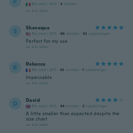
F
Ble med i 2019
·
3
omtaler
ca. 6 år siden
Shanequa
S
Ble med i 2015
·
60
omtaler
·
32
opplastinger
Perfect for my use
ca. 6 år siden
Rebecca
R
Ble med i 2017
·
32
omtaler
·
1
opplastinger
Impeccable
ca. 6 år siden
David
D
Ble med i 2015
·
56
omtaler
·
2
opplastinger
A little smaller than expected despite the
size chart
ca. 6 år siden