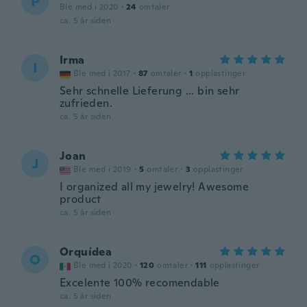
P
Ble med i 2020
·
24
omtaler
ca. 5 år siden
Irma
I
Ble med i 2017
·
87
omtaler
·
1
opplastinger
Sehr schnelle Lieferung ... bin sehr
zufrieden.
ca. 5 år siden
Joan
J
Ble med i 2019
·
5
omtaler
·
3
opplastinger
I organized all my jewelry! Awesome
product
ca. 5 år siden
Orquídea
O
Ble med i 2020
·
120
omtaler
·
111
opplastinger
Excelente 100% recomendable
ca. 5 år siden