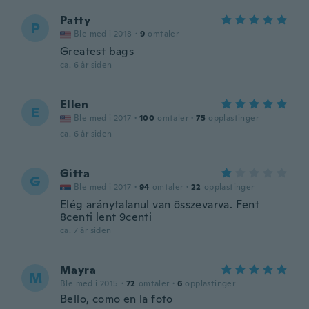
Patty
P
Ble med i 2018
·
9
omtaler
Greatest bags
ca. 6 år siden
Ellen
E
Ble med i 2017
·
100
omtaler
·
75
opplastinger
ca. 6 år siden
Gitta
G
Ble med i 2017
·
94
omtaler
·
22
opplastinger
Elég aránytalanul van összevarva. Fent
8centi lent 9centi
ca. 7 år siden
Mayra
M
Ble med i 2015
·
72
omtaler
·
6
opplastinger
Bello, como en la foto