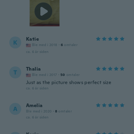
Katie
K
Ble med i 2018
·
6
omtaler
ca. 6 år siden
Thalia
T
Ble med i 2017
·
50
omtaler
Just as the picture shows perfect size
ca. 6 år siden
Amelia
A
Ble med i 2020
·
8
omtaler
ca. 6 år siden