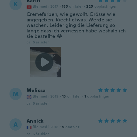
Karin
K
Ble med i 2017
·
185
omtaler
·
225
opplastinger
Cremefarben, wie gewollt. Grösse wie
angegeben. Riecht etwas. Werde sie
waschen. Leider ging die Lieferung so
lange dass ich vergessen habe weshalb ich
sie bestellte 😂
ca. 6 år siden
Melissa
M
Ble med i 2019
·
15
omtaler
·
1
opplastinger
ca. 6 år siden
Annick
A
Ble med i 2018
·
9
omtaler
ca. 6 år siden