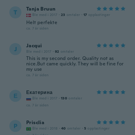
Tanja Bruun
T
Ble med i 2017
·
23
omtaler
·
17
opplastinger
Helt perfekte
ca. 7 år siden
Jacqui
J
Ble med i 2017
·
92
omtaler
This is my second order. Quality not as
nice.But came quickly. They will be fine for
my use
ca. 7 år siden
Екатерина
Е
Ble med i 2017
·
130
omtaler
ca. 7 år siden
Prisclia
P
Ble med i 2018
·
40
omtaler
·
5
opplastinger