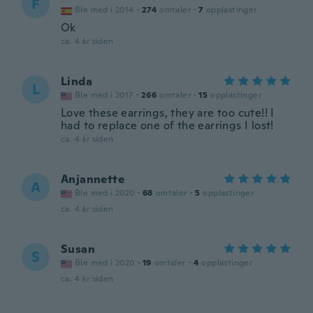
F
Ble med i 2014
·
274
omtaler
·
7
opplastinger
Ok
ca. 4 år siden
Linda
L
Ble med i 2017
·
266
omtaler
·
15
opplastinger
Love these earrings, they are too cute!! I
had to replace one of the earrings I lost!
ca. 4 år siden
Anjannette
A
Ble med i 2020
·
68
omtaler
·
5
opplastinger
ca. 4 år siden
Susan
S
Ble med i 2020
·
19
omtaler
·
4
opplastinger
ca. 4 år siden