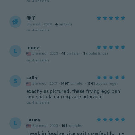
ca. 4 år siden
優子
優
Ble med i 2020
·
4
omtaler
ca. 4 år siden
leona
L
Ble med i 2020
·
41
omtaler
·
1
opplastinger
ca. 4 år siden
sally
S
Ble med i 2017
·
1497
omtaler
·
1341
opplastinger
exactly as pictured. these frying egg pan
and spatula earrings are adorable.
ca. 4 år siden
Laura
L
Ble med i 2020
·
105
omtaler
I work in food service so it's perfect for my