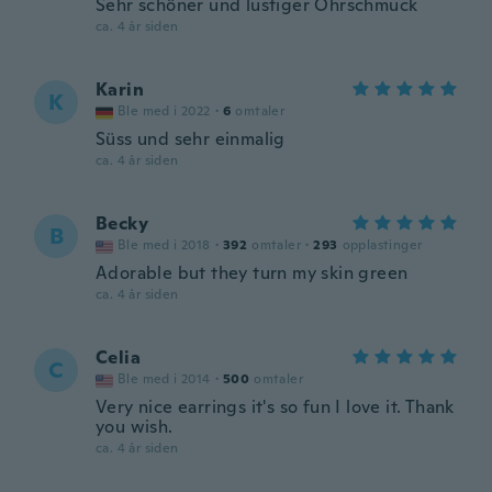
Sehr schöner und lustiger Ohrschmuck
ca. 4 år siden
Karin
K
Ble med i 2022
·
6
omtaler
Süss und sehr einmalig
ca. 4 år siden
Becky
B
Ble med i 2018
·
392
omtaler
·
293
opplastinger
Adorable but they turn my skin green
ca. 4 år siden
Celia
C
Ble med i 2014
·
500
omtaler
Very nice earrings it's so fun I love it. Thank
you wish.
ca. 4 år siden