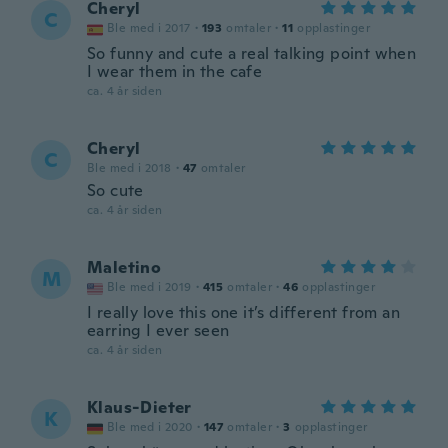
Cheryl
C
Ble med i 2017
·
193
omtaler
·
11
opplastinger
So funny and cute a real talking point when
I wear them in the cafe
ca. 4 år siden
Cheryl
C
Ble med i 2018
·
47
omtaler
So cute
ca. 4 år siden
Maletino
M
Ble med i 2019
·
415
omtaler
·
46
opplastinger
I really love this one it’s different from an
earring I ever seen
ca. 4 år siden
Klaus-Dieter
K
Ble med i 2020
·
147
omtaler
·
3
opplastinger