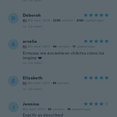
ca. 3 år siden
Deborah
D
Ble med i 2018
·
2292
omtaler
·
2162
opplastinger
ca. 3 år siden
arcelia
A
Ble med i 2017
·
40
omtaler
·
11
opplastinger
Ermosos me encantaron chikitos cómo los
imajine ❤️
ca. 3 år siden
Elizabeth
E
Ble med i 2017
·
85
omtaler
ca. 3 år siden
Jennine
J
Ble med i 2019
·
33
omtaler
·
19
opplastinger
Exactly as described