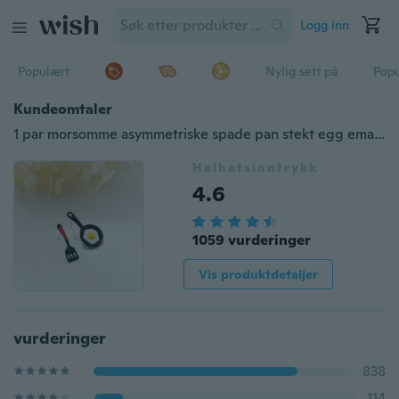
Logg inn
Populært
Nylig sett på
Pop
Kundeomtaler
1 par morsomme asymmetriske spade pan stekt egg emalje Stud / dråpe øreringer kvinnemote personlighet kreative bursdagsgaver
Helhetsinntrykk
4.6
1059 vurderinger
Vis produktdetaljer
vurderinger
838
114