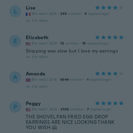
Lise
L
Ble med i 2016
·
245
omtaler
·
3
opplastinger
ca. 3 år siden
Elizabeth
E
Ble med i 2023
·
72
omtaler
·
15
opplastinger
Shipping was slow but I love my earrings
ca. 3 år siden
Amanda
A
Ble med i 2018
·
6544
omtaler
·
1
opplastinger
ca. 3 år siden
Peggy
P
Ble med i 2020
·
2130
omtaler
·
7
opplastinger
THE SHOVEL PAN FRIED EGG DROP
EARRINGS ARE NICE LOOKING THANK
YOU WISH 🤗