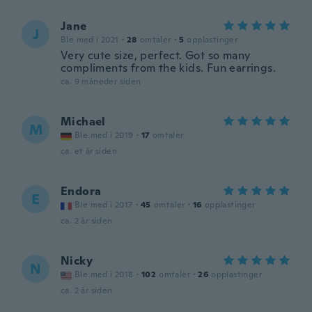
Jane
J
Ble med i 2021
·
28
omtaler
·
5
opplastinger
Very cute size, perfect. Got so many
compliments from the kids. Fun earrings.
ca. 9 måneder siden
Michael
M
Ble med i 2019
·
17
omtaler
ca. et år siden
Endora
E
Ble med i 2017
·
45
omtaler
·
16
opplastinger
ca. 2 år siden
Nicky
N
Ble med i 2018
·
102
omtaler
·
26
opplastinger
ca. 2 år siden