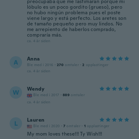
preocupaba que me lastimaran porque mi
lóbulo es un poco gordito (grueso), pero
no hubo ningún problema pues el poste
viene largo y está perfecto. Los aretes son
de tamaño pequeño pero muy lindos. No
me arrepiento de haberlos comprado,
compraría más.
ca. 4 år siden
Anna
A
Ble med i 2016
·
270
omtaler
·
2
opplastinger
ca. 4 år siden
Wendy
W
Ble med i 2017
·
889
omtaler
ca. 4 år siden
Lauren
L
Ble med i 2020
·
7
omtaler
·
1
opplastinger
My mom loves these!!! Ty Wish!!!