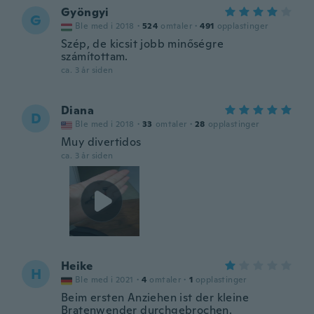
Gyöngyi
G
Ble med i 2018
·
524
omtaler
·
491
opplastinger
Szép, de kicsit jobb minőségre
számítottam.
ca. 3 år siden
Diana
D
Ble med i 2018
·
33
omtaler
·
28
opplastinger
Muy divertidos
ca. 3 år siden
Heike
H
Ble med i 2021
·
4
omtaler
·
1
opplastinger
Beim ersten Anziehen ist der kleine
Bratenwender durchgebrochen.