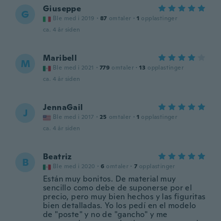
Giuseppe
G
Ble med i 2019
·
87
omtaler
·
1
opplastinger
ca. 4 år siden
Maribell
M
Ble med i 2021
·
779
omtaler
·
13
opplastinger
ca. 4 år siden
JennaGail
J
Ble med i 2017
·
25
omtaler
·
1
opplastinger
ca. 4 år siden
Beatriz
B
Ble med i 2020
·
6
omtaler
·
7
opplastinger
Están muy bonitos. De material muy
sencillo como debe de suponerse por el
precio, pero muy bien hechos y las figuritas
bien detalladas. Yo los pedí en el modelo
de "poste" y no de "gancho" y me