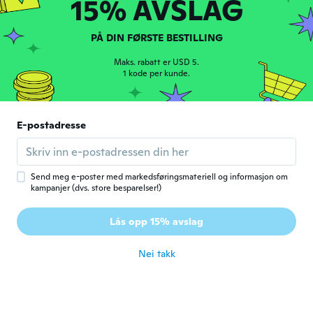
15% AVSLAG
ca. 4 år siden
PÅ DIN FØRSTE BESTILLING
djamel
D
Ble med i 2019
·
157
omtaler
·
92
opplastinger
Maks. rabatt er USD 5.
Super
1 kode per kunde.
ca. 4 år siden
Bobbiejo
E-postadresse
B
Ble med i 2021
·
1
omtaler
Its so adorable I love it
ca. 4 år siden
Send meg e-poster med markedsføringsmateriell og informasjon om
kampanjer (dvs. store besparelser!)
Joann
J
Lås opp 15% avslag
Ble med i 2015
·
147
omtaler
·
1
opplastinger
ca. 4 år siden
Nei takk
稲沢
稲
Ble med i 2020
·
108
omtaler
·
1
opplastinger
ca. 4 år siden