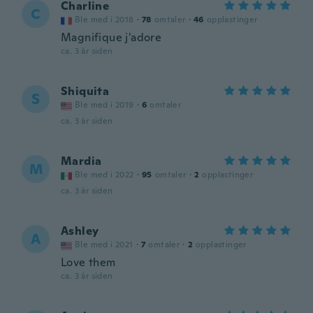
Charline
C
Ble med i 2018
·
78
omtaler
·
46
opplastinger
Magnifique j'adore
ca. 3 år siden
Shiquita
S
Ble med i 2019
·
6
omtaler
ca. 3 år siden
Mardia
M
Ble med i 2022
·
95
omtaler
·
2
opplastinger
ca. 3 år siden
Ashley
A
Ble med i 2021
·
7
omtaler
·
2
opplastinger
Love them
ca. 3 år siden