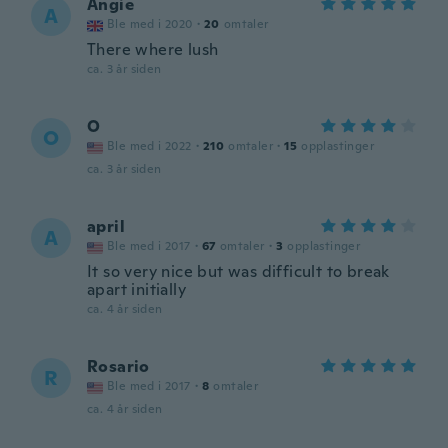
Angie
A
Ble med i 2020
·
20
omtaler
There where lush
ca. 3 år siden
O
O
Ble med i 2022
·
210
omtaler
·
15
opplastinger
ca. 3 år siden
april
A
Ble med i 2017
·
67
omtaler
·
3
opplastinger
It so very nice but was difficult to break
apart initially
ca. 4 år siden
Rosario
R
Ble med i 2017
·
8
omtaler
ca. 4 år siden