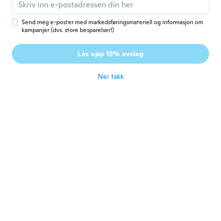
S
Ble med i 2019
·
1
omtaler
·
1
opplastinger
ca. 4 år siden
Send meg e-poster med markedsføringsmateriell og informasjon om
kampanjer (dvs. store besparelser!)
Lås opp 15% avslag
Nei takk
Amber
A
Ble med i 2017
·
12
omtaler
ca. 4 år siden
Kathryn
K
Ble med i 2019
·
42
omtaler
·
3
opplastinger
ca. 4 år siden
Christina
C
Ble med i 2018
·
6
omtaler
They were perfect and fit everyone