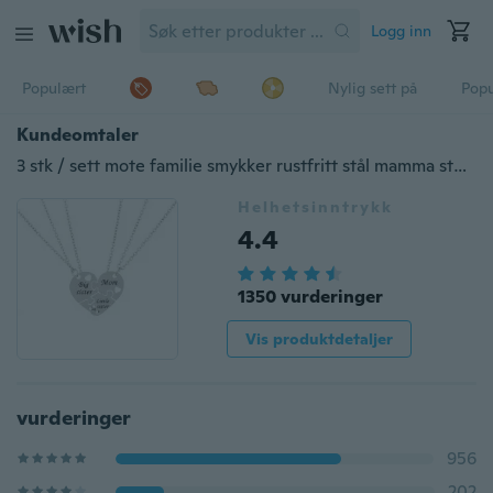
Logg inn
Populært
Nylig sett på
Pop
Kundeomtaler
3 stk / sett mote familie smykker rustfritt stål mamma store søstre små søstre brev anheng halskjede
Helhetsinntrykk
4.4
1350 vurderinger
Vis produktdetaljer
vurderinger
956
202