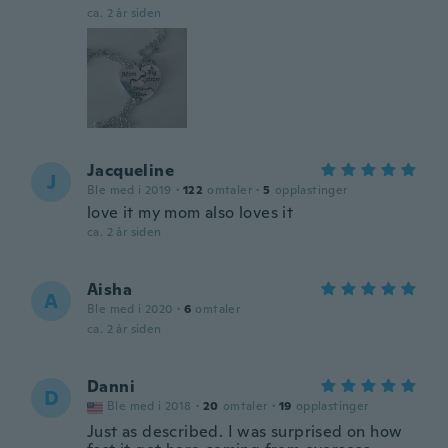
ca. 2 år siden
Jacqueline
J
Ble med i 2019
·
122
omtaler
·
5
opplastinger
love it my mom also loves it
ca. 2 år siden
Aisha
A
Ble med i 2020
·
6
omtaler
ca. 2 år siden
Danni
D
Ble med i 2018
·
20
omtaler
·
19
opplastinger
Just as described. I was surprised on how