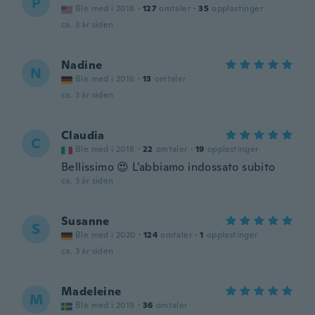
P
Ble med i 2018
·
127
omtaler
·
35
opplastinger
ca. 3 år siden
Nadine
N
Ble med i 2016
·
13
omtaler
ca. 3 år siden
Claudia
C
Ble med i 2018
·
22
omtaler
·
19
opplastinger
Bellissimo 😍 L'abbiamo indossato subito
ca. 3 år siden
Susanne
S
Ble med i 2020
·
124
omtaler
·
1
opplastinger
ca. 3 år siden
Madeleine
M
Ble med i 2019
·
36
omtaler