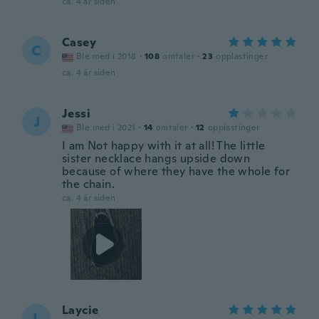
ca. 4 år siden
Casey
C
Ble med i 2018
·
108
omtaler
·
23
opplastinger
ca. 4 år siden
Jessi
J
Ble med i 2021
·
14
omtaler
·
12
opplastinger
I am Not happy with it at all! The little
sister necklace hangs upside down
because of where they have the whole for
the chain.
ca. 4 år siden
Laycie
L