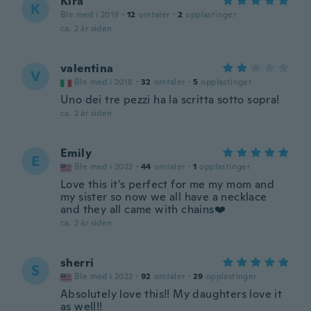
Kira
K
Ble med i 2019
·
12
omtaler
·
2
opplastinger
ca. 2 år siden
valentina
V
Ble med i 2018
·
32
omtaler
·
5
opplastinger
Uno dei tre pezzi ha la scritta sotto sopra!
ca. 2 år siden
Emily
E
Ble med i 2022
·
44
omtaler
·
1
opplastinger
Love this it's perfect for me my mom and
my sister so now we all have a necklace
and they all came with chains❤️
ca. 2 år siden
sherri
S
Ble med i 2022
·
92
omtaler
·
29
opplastinger
Absolutely love this!! My daughters love it
as well!!