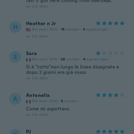
fast it got here coming from overseas.
ca. 2 år siden
Heather n Jr
H
Ble med i 2020
·
15
omtaler
·
4
opplastinger
ca. 2 år siden
Sara
S
Ble med i 2019
·
28
omtaler
·
4
opplastinger
Si è "rotto"non lungo le linee disegnate e
dopo 2 giorni era già rosso
ca. 3 år siden
Antonella
A
Ble med i 2020
·
5
omtaler
Come mi aspettavo
ca. 3 år siden
PJ