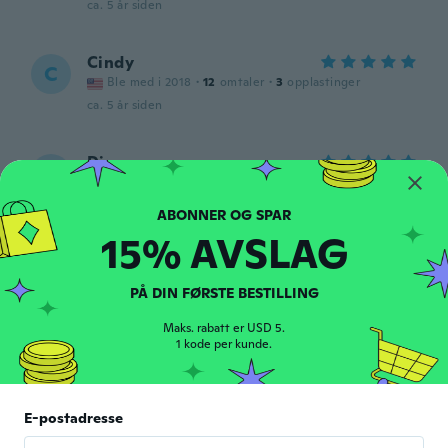
ca. 5 år siden
Cindy
C
Ble med i 2018
·
12
omtaler
·
3
opplastinger
ca. 5 år siden
Diane
D
Ble med i 2018
·
551
omtaler
·
6
opplastinger
Daughter will love it
ca. 5 år siden
15% AVSLAG
智佳
智
PÅ DIN FØRSTE BESTILLING
Ble med i 2020
·
9
omtaler
ca. 5 år siden
Maks. rabatt er USD 5.
1 kode per kunde.
Barbara
B
Ble med i 2016
·
40
omtaler
·
8
opplastinger
E-postadresse
Naszyjnik po dwóch dniach ma już
przetarcia , badziewie