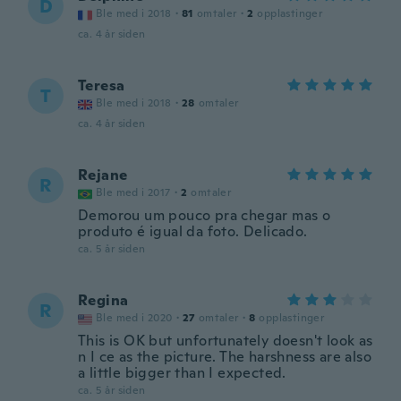
D
Ble med i 2018
·
81
omtaler
·
2
opplastinger
ca. 4 år siden
Teresa
T
Ble med i 2018
·
28
omtaler
ca. 4 år siden
Rejane
R
Ble med i 2017
·
2
omtaler
Demorou um pouco pra chegar mas o
produto é igual da foto. Delicado.
ca. 5 år siden
Regina
R
Ble med i 2020
·
27
omtaler
·
8
opplastinger
This is OK but unfortunately doesn't look as
n I ce as the picture. The harshness are also
a little bigger than I expected.
ca. 5 år siden