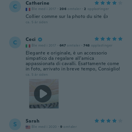
Catherine
C
Ble med i 2017
·
206
omtaler
·
2
opplastinger
Collier comme sur la photo du site 👍
ca. 5 år siden
Ceci
C
Ble med i 2017
·
647
omtaler
·
748
opplastinger
Elegante e originale, è un accessorio
simpatico da regalare all’amica
appassionata di cavalli. Esattamente come
in foto, arrivato in breve tempo, Consiglio!
ca. 5 år siden
Sarah
S
Ble med i 2020
·
9
omtaler