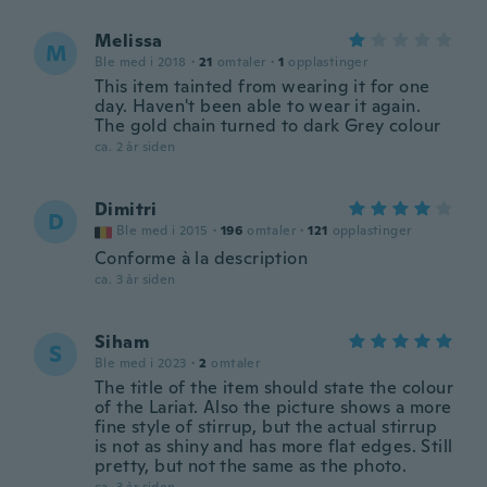
Melissa
M
Ble med i 2018
·
21
omtaler
·
1
opplastinger
This item tainted from wearing it for one
day. Haven't been able to wear it again.
The gold chain turned to dark Grey colour
ca. 2 år siden
Dimitri
D
Ble med i 2015
·
196
omtaler
·
121
opplastinger
Conforme à la description
ca. 3 år siden
Siham
S
Ble med i 2023
·
2
omtaler
The title of the item should state the colour
of the Lariat. Also the picture shows a more
fine style of stirrup, but the actual stirrup
is not as shiny and has more flat edges. Still
pretty, but not the same as the photo.