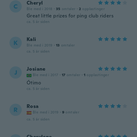
Cheryl
C
Ble med i 2018
·
35
omtaler
·
2
opplastinger
Great little prizes for ping club riders
ca. 5 år siden
Kali
K
Ble med i 2019
·
13
omtaler
ca. 5 år siden
Josiane
J
Ble med i 2017
·
17
omtaler
·
1
opplastinger
Ótimo
ca. 5 år siden
Rosa
R
Ble med i 2019
·
9
omtaler
ca. 5 år siden
Cherylene