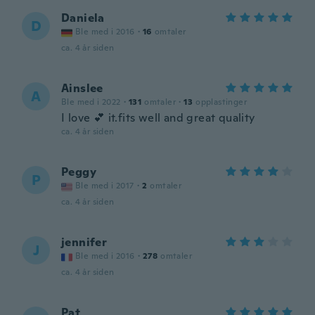
Daniela
D
Ble med i 2016
·
16
omtaler
ca. 4 år siden
Ainslee
A
Ble med i 2022
·
131
omtaler
·
13
opplastinger
I love 💕 it.fits well and great quality
ca. 4 år siden
Peggy
P
Ble med i 2017
·
2
omtaler
ca. 4 år siden
jennifer
J
Ble med i 2016
·
278
omtaler
ca. 4 år siden
Pat