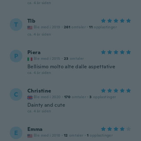
ca. 4 år siden
Tlb
T
Ble med i 2019
·
261
omtaler
·
11
opplastinger
ca. 4 år siden
Piera
P
Ble med i 2015
·
23
omtaler
Bellísimo molto alte dalle aspettative
ca. 4 år siden
Christine
C
Ble med i 2020
·
170
omtaler
·
3
opplastinger
Dainty and cute
ca. 4 år siden
Emma
E
Ble med i 2018
·
12
omtaler
·
1
opplastinger