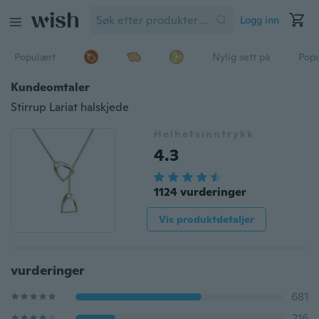
Logg inn
Populært
Nylig sett på
Pop
Kundeomtaler
Stirrup Lariat halskjede
Helhetsinntrykk
4.3
1124 vurderinger
Vis produktdetaljer
vurderinger
681
216