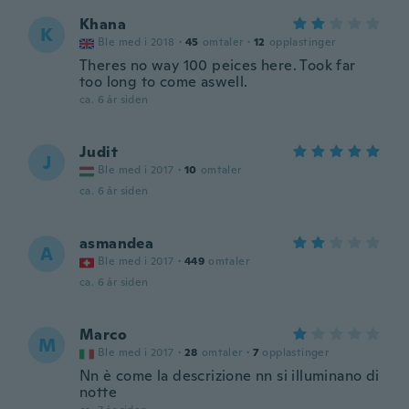
Khana
K
Ble med i 2018
·
45
omtaler
·
12
opplastinger
Theres no way 100 peices here. Took far
too long to come aswell.
ca. 6 år siden
Judit
J
Ble med i 2017
·
10
omtaler
ca. 6 år siden
asmandea
A
Ble med i 2017
·
449
omtaler
ca. 6 år siden
Marco
M
Ble med i 2017
·
28
omtaler
·
7
opplastinger
Nn è come la descrizione nn si illuminano di
notte