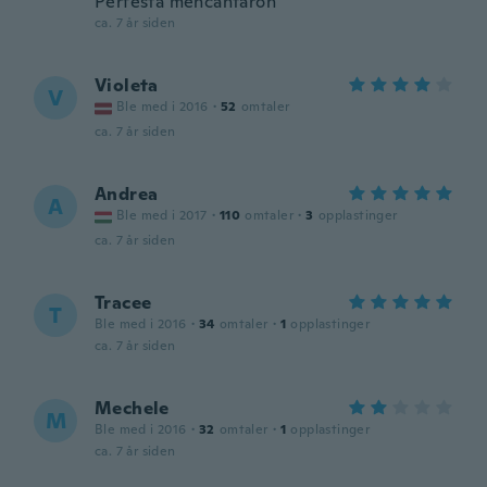
Perfesta mencantaron
ca. 7 år siden
Violeta
V
Ble med i 2016
·
52
omtaler
ca. 7 år siden
Andrea
A
Ble med i 2017
·
110
omtaler
·
3
opplastinger
ca. 7 år siden
Tracee
T
Ble med i 2016
·
34
omtaler
·
1
opplastinger
ca. 7 år siden
Mechele
M
Ble med i 2016
·
32
omtaler
·
1
opplastinger
ca. 7 år siden