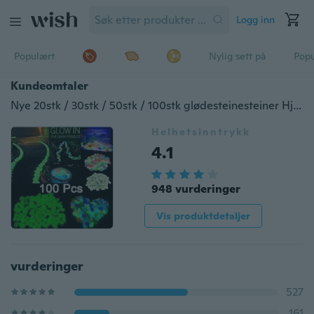
Logg inn
Populært
Nylig sett på
Pop
Kundeomtaler
Nye 20stk / 30stk / 50stk / 100stk glødesteinesteiner Hjem Fisketank Utendørs dekor Hagestener Lysende glødende i mørket
Helhetsinntrykk
4.1
948 vurderinger
Vis produktdetaljer
vurderinger
527
161