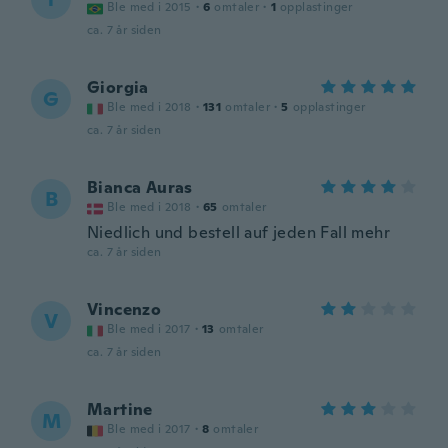
Ble med i 2015
·
6
omtaler
·
1
opplastinger
ca. 7 år siden
Giorgia
G
Ble med i 2018
·
131
omtaler
·
5
opplastinger
ca. 7 år siden
Bianca Auras
B
Ble med i 2018
·
65
omtaler
Niedlich und bestell auf jeden Fall mehr
ca. 7 år siden
Vincenzo
V
Ble med i 2017
·
13
omtaler
ca. 7 år siden
Martine
M
Ble med i 2017
·
8
omtaler