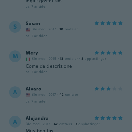
legal! gostei sim
ca. 7 år siden
Susan
S
Ble med i 2017
·
10
omtaler
ca. 7 år siden
Mery
M
Ble med i 2015
·
13
omtaler
·
8
opplastinger
Come da descrizione
ca. 7 år siden
Alvaro
A
Ble med i 2017
·
42
omtaler
ca. 7 år siden
Alejandra
A
Ble med i 2017
·
42
omtaler
·
1
opplastinger
Muy bonitas