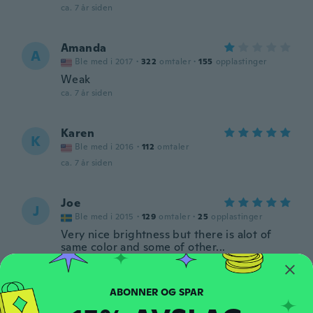
ca. 7 år siden
Amanda
A
Ble med i 2017
·
322
omtaler
·
155
opplastinger
Weak
ca. 7 år siden
Karen
K
Ble med i 2016
·
112
omtaler
ca. 7 år siden
Joe
J
Ble med i 2015
·
129
omtaler
·
25
opplastinger
Very nice brightness but there is alot of
same color and some of other...
ca. 7 år siden
jonathan
J