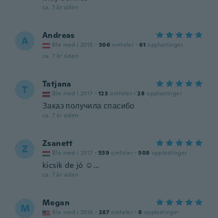
ca. 7 år siden
Andreas
A
Ble med i 2015
·
306
omtaler
·
61
opplastinger
ca. 7 år siden
Tatjana
T
Ble med i 2017
·
123
omtaler
·
28
opplastinger
Заказ получила спасибо
ca. 7 år siden
Zsanett
Z
Ble med i 2017
·
559
omtaler
·
508
opplastinger
kicsik de jó ☺...
ca. 7 år siden
Megan
M
Ble med i 2016
·
287
omtaler
·
9
opplastinger