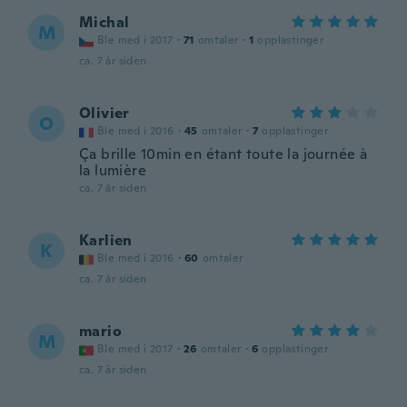
Michal
M
Ble med i 2017
·
71
omtaler
·
1
opplastinger
ca. 7 år siden
Olivier
O
Ble med i 2016
·
45
omtaler
·
7
opplastinger
Ça brille 10min en étant toute la journée à
la lumière
ca. 7 år siden
Karlien
K
Ble med i 2016
·
60
omtaler
ca. 7 år siden
mario
M
Ble med i 2017
·
26
omtaler
·
6
opplastinger
ca. 7 år siden