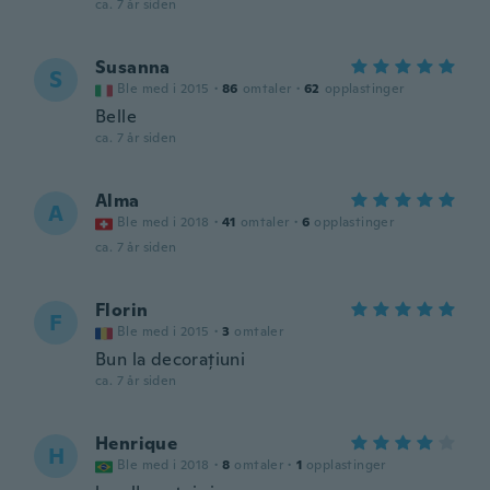
ca. 7 år siden
Susanna
S
Ble med i 2015
·
86
omtaler
·
62
opplastinger
Belle
ca. 7 år siden
Alma
A
Ble med i 2018
·
41
omtaler
·
6
opplastinger
ca. 7 år siden
Florin
F
Ble med i 2015
·
3
omtaler
Bun la decorațiuni
ca. 7 år siden
Henrique
H
Ble med i 2018
·
8
omtaler
·
1
opplastinger