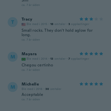
Sim
ca. 7 år siden
Tracy
T
Ble med i 2015
·
18
omtaler
·
3
opplastinger
Small rocks. They don't hold aglow for
long.
ca. 7 år siden
Mayara
M
Ble med i 2014
·
13
omtaler
·
7
opplastinger
Chegou certinho
ca. 7 år siden
Michelle
M
Ble med i 2018
·
30
omtaler
Acceptable
ca. 7 år siden