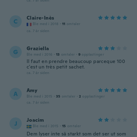
ca. 7 år siden
Claire-Inès
C
Ble med i 2018
·
11
omtaler
ca. 7 år siden
Graziella
G
Ble med i 2016
·
13
omtaler
·
9
opplastinger
Il faut en prendre beaucoup parceque 100
c'est un très petit sachet.
ca. 7 år siden
Amy
A
Ble med i 2015
·
35
omtaler
·
2
opplastinger
ca. 7 år siden
Joacim
J
Ble med i 2015
·
15
omtaler
Dem lyser inte så starkt som det ser ut som