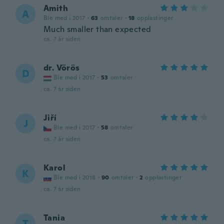
Amith
A
Ble med i 2017
·
63
omtaler
·
18
opplastinger
Much smaller than expected
ca. 7 år siden
dr. Vörös
D
Ble med i 2017
·
53
omtaler
ca. 7 år siden
Jiří
J
Ble med i 2017
·
58
omtaler
ca. 7 år siden
Karol
K
Ble med i 2018
·
90
omtaler
·
2
opplastinger
ca. 7 år siden
Tania
T