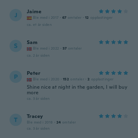
Jaime
J
Ble med i 2017
·
67
omtaler
·
12
opplastinger
ca. et år siden
Sam
S
Ble med i 2022
·
37
omtaler
ca. 2 år siden
Peter
P
Ble med i 2020
·
152
omtaler
·
2
opplastinger
Shine nice at night in the garden, I will buy
more
ca. 3 år siden
Tracey
T
Ble med i 2018
·
24
omtaler
ca. 3 år siden