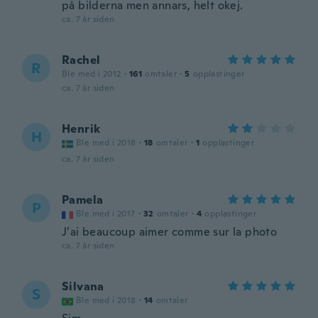
på bilderna men annars, helt okej.
ca. 7 år siden
Rachel
R
Ble med i 2012
·
161
omtaler
·
5
opplastinger
ca. 7 år siden
Henrik
H
Ble med i 2018
·
18
omtaler
·
1
opplastinger
ca. 7 år siden
Pamela
P
Ble med i 2017
·
32
omtaler
·
4
opplastinger
J’ai beaucoup aimer comme sur la photo
ca. 7 år siden
Silvana
S
Ble med i 2018
·
14
omtaler