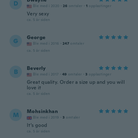
D
Ble med i 2020
·
26
omtaler
·
1
opplastinger
Very sexy
ca. 5 år siden
George
G
Ble med i 2016
·
247
omtaler
ca. 5 år siden
Beverly
B
Ble med i 2017
·
49
omtaler
·
3
opplastinger
Great quality. Order a size up and you will
love it
ca. 5 år siden
Mohsinkhan
M
Ble med i 2019
·
3
omtaler
It’s good
ca. 5 år siden