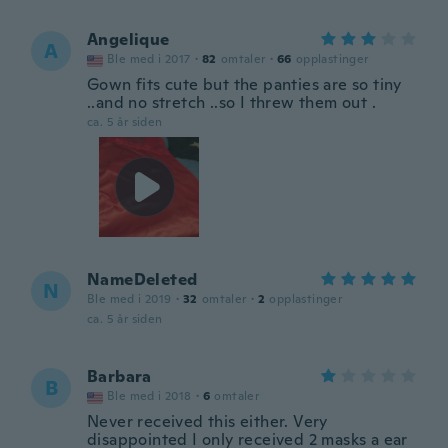
Angelique
A
Ble med i 2017
·
82
omtaler
·
66
opplastinger
Gown fits cute but the panties are so tiny
..and no stretch ..so I threw them out .
ca. 5 år siden
NameDeleted
N
Ble med i 2019
·
32
omtaler
·
2
opplastinger
ca. 5 år siden
Barbara
B
Ble med i 2018
·
6
omtaler
Never received this either. Very
disappointed I only received 2 masks a ear