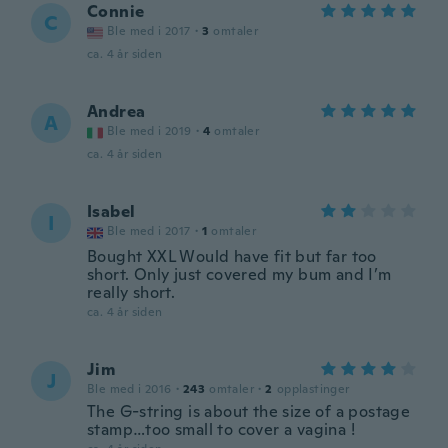
Connie
C
Ble med i 2017
·
3
omtaler
ca. 4 år siden
Andrea
A
Ble med i 2019
·
4
omtaler
ca. 4 år siden
Isabel
I
Ble med i 2017
·
1
omtaler
Bought XXL Would have fit but far too
short. Only just covered my bum and I’m
really short.
ca. 4 år siden
Jim
J
Ble med i 2016
·
243
omtaler
·
2
opplastinger
The G-string is about the size of a postage
stamp…too small to cover a vagina !