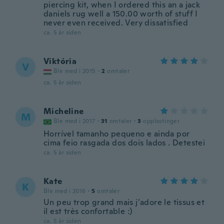
piercing kit, when I ordered this an a jack
daniels rug well a 150.00 worth of stuff I
never even received. Very dissatisfied
ca. 5 år siden
Viktória
V
Ble med i 2015
·
2
omtaler
ca. 5 år siden
Micheline
M
Ble med i 2017
·
31
omtaler
·
3
opplastinger
Horrível tamanho pequeno e ainda por
cima feio rasgada dos dois lados . Detestei
ca. 5 år siden
Kate
K
Ble med i 2016
·
5
omtaler
Un peu trop grand mais j’adore le tissus et
il est très confortable :)
ca. 5 år siden