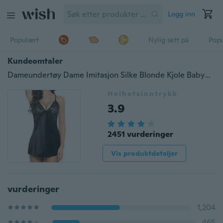
Logg inn
Populært
Nylig sett på
Pop
Kundeomtaler
Dameundertøy Dame Imitasjon Silke Blonde Kjole Babydoll Nattkjole Nattkjole Natttøy
Helhetsinntrykk
3.9
2451 vurderinger
Vis produktdetaljer
vurderinger
1,204
465