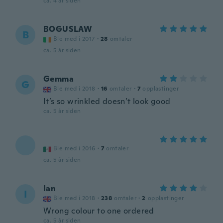
ca. 4 år siden
BOGUSLAW
B
Ble med i 2017
·
28
omtaler
ca. 5 år siden
Gemma
G
Ble med i 2018
·
16
omtaler
·
7
opplastinger
It’s so wrinkled doesn’t look good
ca. 5 år siden
Ble med i 2016
·
7
omtaler
ca. 5 år siden
Ian
I
Ble med i 2018
·
238
omtaler
·
2
opplastinger
Wrong colour to one ordered
ca. 5 år siden