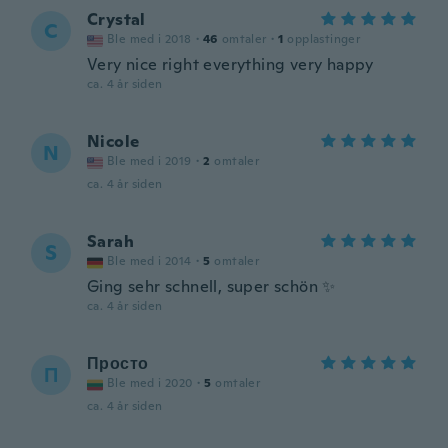
Crystal
C
Ble med i 2018
·
46
omtaler
·
1
opplastinger
Very nice right everything very happy
ca. 4 år siden
Nicole
N
Ble med i 2019
·
2
omtaler
ca. 4 år siden
Sarah
S
Ble med i 2014
·
5
omtaler
Ging sehr schnell, super schön ✨
ca. 4 år siden
Просто
П
Ble med i 2020
·
5
omtaler
ca. 4 år siden