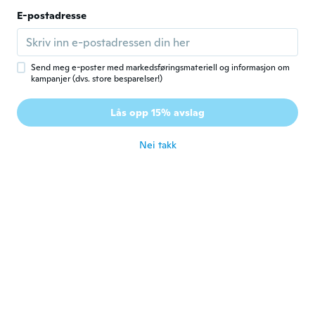
E-postadresse
Jeannie
J
Ble med i 2020
·
354
omtaler
ca. 5 år siden
Send meg e-poster med markedsføringsmateriell og informasjon om
kampanjer (dvs. store besparelser!)
Diana
D
Ble med i 2018
·
279
omtaler
·
5
opplastinger
Lås opp 15% avslag
Cute
ca. 5 år siden
Nei takk
Megan
M
Ble med i 2017
·
3
omtaler
ca. 5 år siden
Suzy
S
Ble med i 2020
·
1
omtaler
ca. 5 år siden
Miya