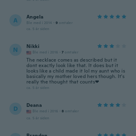
Angela
A
Ble med i 2014
·
9
omtaler
ca. 5 år siden
Nikki
N
Ble med i 2016
·
7
omtaler
The necklace comes as described but it
dont exactly look like that. It does but it
looks like a child made it lol my aunt who is
basically my mother loved hers though. It's
really the thought that counts❤
ca. 5 år siden
Deana
D
Ble med i 2016
·
8
omtaler
ca. 5 år siden
Brandon