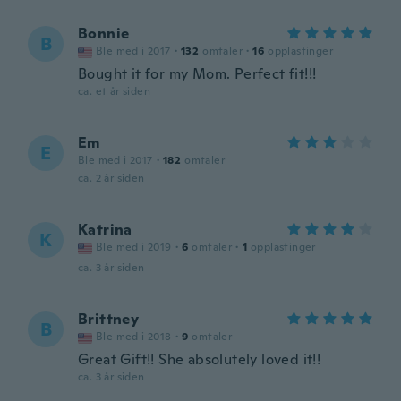
Bonnie
B
Ble med i 2017
·
132
omtaler
·
16
opplastinger
Bought it for my Mom. Perfect fit!!!
ca. et år siden
Em
E
Ble med i 2017
·
182
omtaler
ca. 2 år siden
Katrina
K
Ble med i 2019
·
6
omtaler
·
1
opplastinger
ca. 3 år siden
Brittney
B
Ble med i 2018
·
9
omtaler
Great Gift!! She absolutely loved it!!
ca. 3 år siden