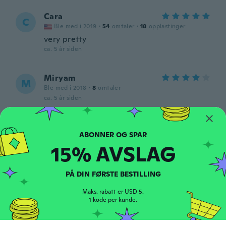
Cara
C
Ble med i 2019
·
54
omtaler
·
18
opplastinger
very pretty
ca. 5 år siden
Miryam
M
Ble med i 2018
·
8
omtaler
ca. 5 år siden
Angelina
A
Ble med i 2019
·
34
omtaler
15% AVSLAG
ca. 5 år siden
PÅ DIN FØRSTE BESTILLING
Isabel
I
Ble med i 2020
·
23
omtaler
Maks. rabatt er USD 5.
Bonito
1 kode per kunde.
ca. 5 år siden