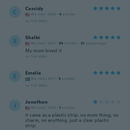
Cassidy
C
Ble med i 2020
·
4
omtaler
ca. 5 år siden
Shelbi
S
Ble med i 2019
·
54
omtaler
·
21
opplastinger
My mom loved it
ca. 5 år siden
Emelie
E
Ble med i 2017
·
5
omtaler
ca. 5 år siden
Jonathon
J
Ble med i 2020
·
1
omtaler
it came as a plastic strip. no mom thing, no
charm, no anything. just a clear plastic
strip.