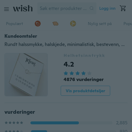
Logg inn
Populært
Nylig sett på
Pop
Kundeomtaler
Rundt halssmykke, halskjede, minimalistisk, bestevenn, gullbelagt, vennskapssmykker, gave til mamma
Helhetsinntrykk
4.2
4876 vurderinger
Vis produktdetaljer
vurderinger
2,885
930