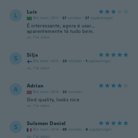
Luis
L
Ble med i 2017
·
27
omtaler
·
27
opplastinger
É interessante, agora é usar...
aparentemente tá tudo bem.
ca. 7 år siden
Silja
S
Ble med i 2015
·
23
omtaler
·
1
opplastinger
ca. 7 år siden
Adrian
A
Ble med i 2018
·
22
omtaler
God quality, looks nice
ca. 7 år siden
Sulaman Daniel
S
Ble med i 2016
·
65
omtaler
·
6
opplastinger
ca. 7 år siden