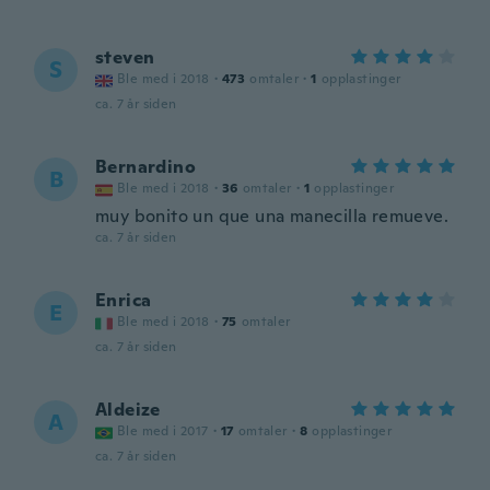
steven
S
Ble med i 2018
·
473
omtaler
·
1
opplastinger
ca. 7 år siden
Bernardino
B
Ble med i 2018
·
36
omtaler
·
1
opplastinger
muy bonito un que una manecilla remueve.
ca. 7 år siden
Enrica
E
Ble med i 2018
·
75
omtaler
ca. 7 år siden
Aldeize
A
Ble med i 2017
·
17
omtaler
·
8
opplastinger
ca. 7 år siden