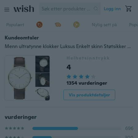
Logg inn
Populært
Nylig sett på
Pop
Kundeomtaler
Menn ultratynne klokker Luksus Enkelt skinn Støtsikker Vanntett Sølvgull WirstWatch Man Dad Gaver
Helhetsinntrykk
4
1354 vurderinger
Vis produktdetaljer
vurderinger
696
300