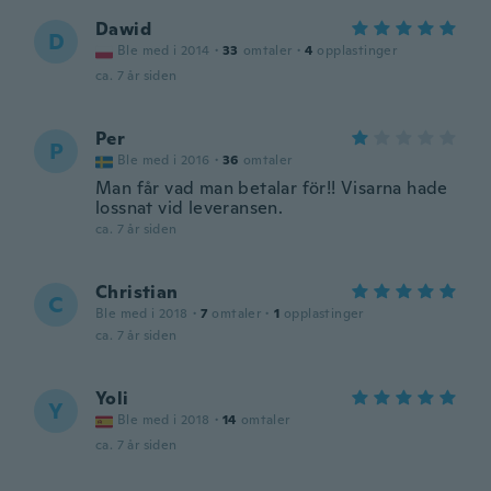
Dawid
D
Ble med i 2014
·
33
omtaler
·
4
opplastinger
ca. 7 år siden
Per
P
Ble med i 2016
·
36
omtaler
Man får vad man betalar för!! Visarna hade
lossnat vid leveransen.
ca. 7 år siden
Christian
C
Ble med i 2018
·
7
omtaler
·
1
opplastinger
ca. 7 år siden
Yoli
Y
Ble med i 2018
·
14
omtaler
ca. 7 år siden