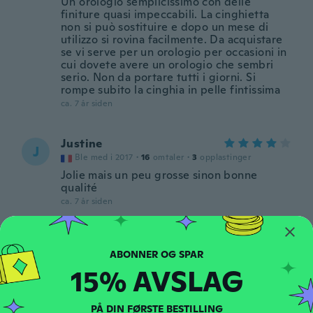
Un orologio semplicissimo con delle
finiture quasi impeccabili. La cinghietta
non si può sostituire e dopo un mese di
utilizzo si rovina facilmente. Da acquistare
se vi serve per un orologio per occasioni in
cui dovete avere un orologio che sembri
serio. Non da portare tutti i giorni. Si
rompe subito la cinghia in pelle fintissima
ca. 7 år siden
Justine
J
Ble med i 2017
·
16
omtaler
·
3
opplastinger
Jolie mais un peu grosse sinon bonne
qualité
ca. 7 år siden
Wyllian
W
Ble med i 2018
·
23
omtaler
·
14
opplastinger
15% AVSLAG
Ótimo produto
ca. 7 år siden
PÅ DIN FØRSTE BESTILLING