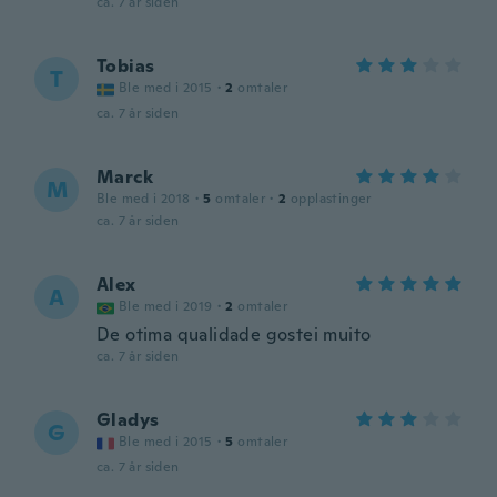
ca. 7 år siden
Tobias
T
Ble med i 2015
·
2
omtaler
ca. 7 år siden
Marck
M
Ble med i 2018
·
5
omtaler
·
2
opplastinger
ca. 7 år siden
Alex
A
Ble med i 2019
·
2
omtaler
De otima qualidade gostei muito
ca. 7 år siden
Gladys
G
Ble med i 2015
·
5
omtaler
ca. 7 år siden