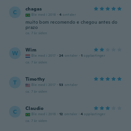
chagas
C
Ble med i 2018
·
4
omtaler
muito bom recomendo e chegou antes do
prazo
ca. 7 år siden
Wim
W
Ble med i 2017
·
24
omtaler
·
1
opplastinger
ca. 7 år siden
Timothy
T
Ble med i 2017
·
53
omtaler
ca. 7 år siden
Claudio
C
Ble med i 2018
·
12
omtaler
·
4
opplastinger
ca. 7 år siden