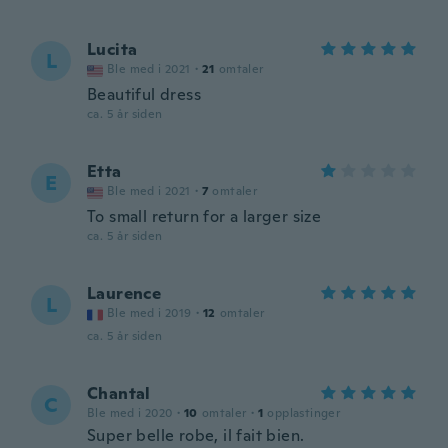
Lucita
L
Ble med i 2021
·
21
omtaler
Beautiful dress
ca. 5 år siden
Etta
E
Ble med i 2021
·
7
omtaler
To small return for a larger size
ca. 5 år siden
Laurence
L
Ble med i 2019
·
12
omtaler
ca. 5 år siden
Chantal
C
Ble med i 2020
·
10
omtaler
·
1
opplastinger
Super belle robe, il fait bien.