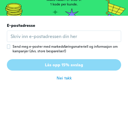
Michelle
1 kode per kunde.
M
Ble med i 2018
·
11
omtaler
ca. 6 år siden
E-postadresse
Shawna
S
Ble med i 2018
·
353
omtaler
·
10
opplastinger
ca. 6 år siden
Send meg e-poster med markedsføringsmateriell og informasjon om
kampanjer (dvs. store besparelser!)
marisol
M
Lås opp 15% avslag
Ble med i 2017
·
6
omtaler
ca. 6 år siden
Nei takk
Latrice
L
Ble med i 2017
·
5
omtaler
I Love it and it fit just right!!!!
ca. 6 år siden
Harvey
H