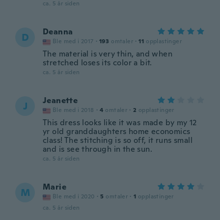
ca. 5 år siden
Deanna
D
Ble med i 2017
·
193
omtaler
·
11
opplastinger
The material is very thin, and when
stretched loses its color a bit.
ca. 5 år siden
Jeanette
J
Ble med i 2018
·
4
omtaler
·
2
opplastinger
This dress looks like it was made by my 12
yr old granddaughters home economics
class! The stitching is so off, it runs small
and is see through in the sun.
ca. 5 år siden
Marie
M
Ble med i 2020
·
5
omtaler
·
1
opplastinger
ca. 5 år siden