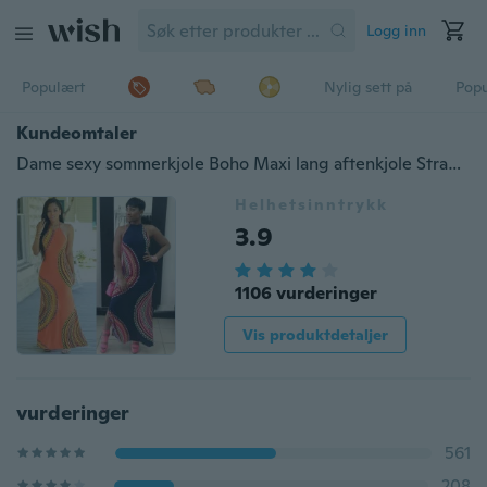
Logg inn
Populært
Nylig sett på
Pop
Kundeomtaler
Dame sexy sommerkjole Boho Maxi lang aftenkjole Strandkjole sundress
Helhetsinntrykk
3.9
1106 vurderinger
Vis produktdetaljer
vurderinger
561
208