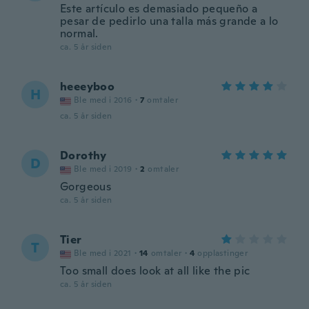
Este artículo es demasiado pequeño a
pesar de pedirlo una talla más grande a lo
normal.
ca. 5 år siden
heeeyboo
H
Ble med i 2016
·
7
omtaler
ca. 5 år siden
Dorothy
D
Ble med i 2019
·
2
omtaler
Gorgeous
ca. 5 år siden
Tier
T
Ble med i 2021
·
14
omtaler
·
4
opplastinger
Too small does look at all like the pic
ca. 5 år siden