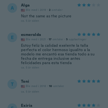
Alga
A
Ble med i 2019
·
2
omtaler
Not the same as the picture
ca. 5 år siden
esmeralda
E
Ble med i 2021
·
17
omtaler
·
5
opplastinger
Estoy feliz la calidad exelente la talla
perfecta el color hermoso igualito a la
modelo me encantó esa tienda todo a su
fecha de entrega inclusive antes
felicidades para esta tienda
ca. 5 år siden
Toni
T
Ble med i 2018
·
10
omtaler
ca. 5 år siden
Exiria