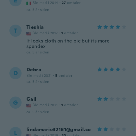
E
Ble med i 2014
·
27
omtaler
ca. 5 år siden
Tieshia
T
Ble med i 2017
·
1
omtaler
It looks cloth on the pic but its more
spandex
ca. 5 år siden
Debra
D
Ble med i 2021
·
5
omtaler
ca. 5 år siden
Gail
G
Ble med i 2021
·
1
omtaler
ca. 5 år siden
lindamarie32161@gmail.co
L
Ble med i 2019
·
35
omtaler