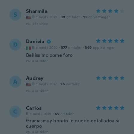
Sharmila
S
Ble med i 2019
·
39
omtaler
·
13
opplastinger
ca. 3 år siden
Daniela
D
Ble med i 2020
·
377
omtaler
·
369
opplastinger
Bellissimo come foto
ca. 4 år siden
Audrey
A
Ble med i 2017
·
26
omtaler
ca. 4 år siden
Carlos
C
Ble med i 2019
·
65
omtaler
Graciasmuy bonito le quedo entalladoa si
cuerpo
ca. 4 år siden