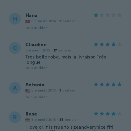
Hana
H
Ble med i 2014
·
9
omtaler
ca. 5 år siden
Claudine
C
Ble med i 2015
·
17
omtaler
Très belle robe, mais la livraison Très
longue
ca. 5 år siden
Antonio
A
Ble med i 2015
·
5
omtaler
ca. 5 år siden
Rose
R
Ble med i 2018
·
35
omtaler
I love or.It is true to sizeandverynice fitI