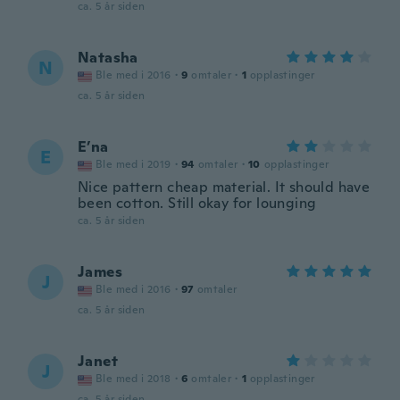
ca. 5 år siden
Natasha
N
Ble med i 2016
·
9
omtaler
·
1
opplastinger
ca. 5 år siden
E’na
E
Ble med i 2019
·
94
omtaler
·
10
opplastinger
Nice pattern cheap material. It should have
been cotton. Still okay for lounging
ca. 5 år siden
James
J
Ble med i 2016
·
97
omtaler
ca. 5 år siden
Janet
J
Ble med i 2018
·
6
omtaler
·
1
opplastinger
ca. 5 år siden