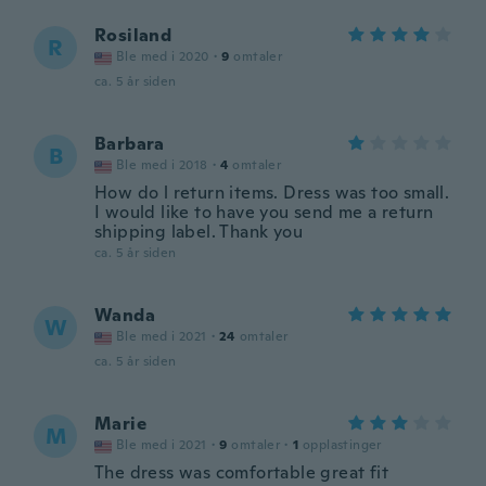
Rosiland
R
Ble med i 2020
·
9
omtaler
ca. 5 år siden
Barbara
B
Ble med i 2018
·
4
omtaler
How do l return items. Dress was too small.
I would like to have you send me a return
shipping label. Thank you
ca. 5 år siden
Wanda
W
Ble med i 2021
·
24
omtaler
ca. 5 år siden
Marie
M
Ble med i 2021
·
9
omtaler
·
1
opplastinger
The dress was comfortable great fit