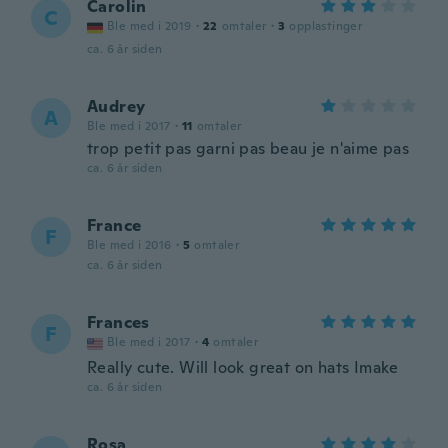
Carolin
C
Ble med i 2019
·
22
omtaler
·
3
opplastinger
ca. 6 år siden
Audrey
A
Ble med i 2017
·
11
omtaler
trop petit pas garni pas beau je n'aime pas
ca. 6 år siden
France
F
Ble med i 2016
·
5
omtaler
ca. 6 år siden
Frances
F
Ble med i 2017
·
4
omtaler
Really cute. Will look great on hats Imake
ca. 6 år siden
Rosa