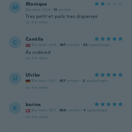
Monique
M
Ble med i 2018
·
11
omtaler
Tres petit et poils tres disperses
ca. 6 år siden
Camilla
C
Ble med i 2016
·
187
omtaler
·
33
opplastinger
As ordered
ca. 6 år siden
Ulrike
U
Ble med i 2017
·
157
omtaler
·
2
opplastinger
ca. 6 år siden
karina
K
Ble med i 2017
·
656
omtaler
·
1
opplastinger
ca. 6 år siden