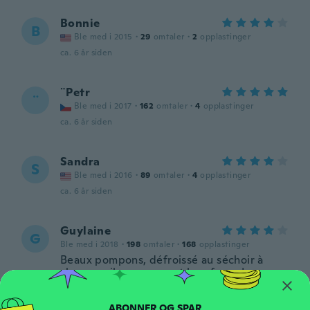
Bonnie
B
Ble med i 2015
·
29
omtaler
·
2
opplastinger
ca. 6 år siden
¨Petr
¨
Ble med i 2017
·
162
omtaler
·
4
opplastinger
ca. 6 år siden
Sandra
S
Ble med i 2016
·
89
omtaler
·
4
opplastinger
ca. 6 år siden
Guylaine
G
Ble med i 2018
·
198
omtaler
·
168
opplastinger
Beaux pompons, défroissé au séchoir à
cheveux, ils reprennent leur forme!
ca. 6 år siden