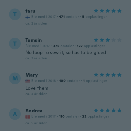
taru
T
Ble med i 2017
·
471
omtaler
·
5
opplastinger
ca. 2 år siden
Tamsin
T
Ble med i 2017
·
375
omtaler
·
127
opplastinger
No loop to sew it, so has to be glued
ca. 3 år siden
Mary
M
Ble med i 2018
·
109
omtaler
·
1
opplastinger
Love them
ca. 4 år siden
Andrea
A
Ble med i 2017
·
110
omtaler
·
22
opplastinger
ca. 5 år siden