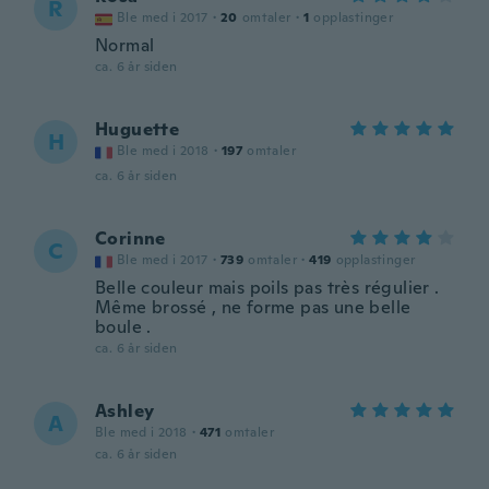
R
Ble med i 2017
·
20
omtaler
·
1
opplastinger
Normal
ca. 6 år siden
Huguette
H
Ble med i 2018
·
197
omtaler
ca. 6 år siden
Corinne
C
Ble med i 2017
·
739
omtaler
·
419
opplastinger
Belle couleur mais poils pas très régulier .
Même brossé , ne forme pas une belle
boule .
ca. 6 år siden
Ashley
A
Ble med i 2018
·
471
omtaler
ca. 6 år siden