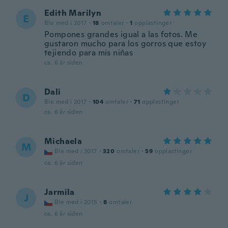
Edith Marilyn
E
Ble med i 2017
·
18
omtaler
·
1
opplastinger
Pompones grandes igual a las fotos. Me
gustaron mucho para los gorros que estoy
tejiendo para mis niñas
ca. 6 år siden
Dali
D
Ble med i 2017
·
104
omtaler
·
71
opplastinger
ca. 6 år siden
Michaela
M
Ble med i 2017
·
320
omtaler
·
59
opplastinger
ca. 6 år siden
Jarmila
J
Ble med i 2015
·
8
omtaler
ca. 6 år siden