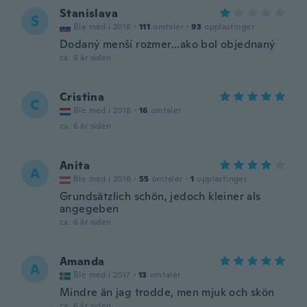
Stanislava
S
Ble med i 2018
·
111
omtaler
·
93
opplastinger
Dodaný menší rozmer...ako bol objednaný
ca. 6 år siden
Cristina
C
Ble med i 2018
·
16
omtaler
ca. 6 år siden
Anita
A
Ble med i 2016
·
55
omtaler
·
1
opplastinger
Grundsätzlich schön, jedoch kleiner als
angegeben
ca. 6 år siden
Amanda
A
Ble med i 2017
·
13
omtaler
Mindre än jag trodde, men mjuk och skön
ca. 6 år siden