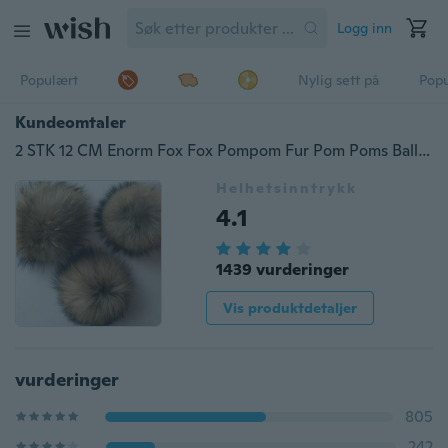
Logg inn
Populært
Nylig sett på
Pop
Kundeomtaler
2 STK 12 CM Enorm Fox Fox Pompom Fur Pom Poms Ball DIY for hatter & capser Hatter Vesker Nøkkelring Håndveske Anheng Nøkkelring Tilbehør
Helhetsinntrykk
4.1
1439 vurderinger
Vis produktdetaljer
vurderinger
805
242